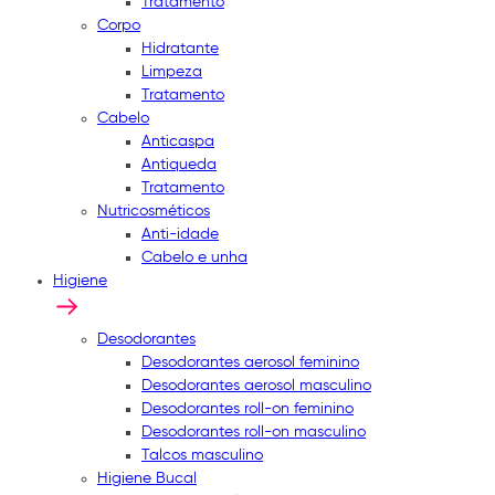
Tratamento
Corpo
Hidratante
Limpeza
Tratamento
Cabelo
Anticaspa
Antiqueda
Tratamento
Nutricosméticos
Anti-idade
Cabelo e unha
Higiene
Desodorantes
Desodorantes aerosol feminino
Desodorantes aerosol masculino
Desodorantes roll-on feminino
Desodorantes roll-on masculino
Talcos masculino
Higiene Bucal