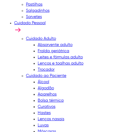
Pastilhas
Salgadinhos
Sorvetes
Cuidado Pessoal
Cuidado Adulto
Absorvente adulto
Fralda geriátrica
Leites e fórmulas adulto
Lenços e toalhas adulto
Trocador
Cuidado ao Paciente
Álcool
Algodão
Aparelhos
Bolsa térmica
Curativos
Hastes
Lenços nasais
Luvas
Máscaras