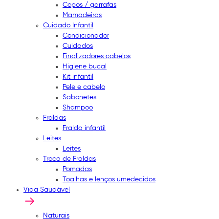
Copos / garrafas
Mamadeiras
Cuidado Infantil
Condicionador
Cuidados
Finalizadores cabelos
Higiene bucal
Kit infantil
Pele e cabelo
Sabonetes
Shampoo
Fraldas
Fralda infantil
Leites
Leites
Troca de Fraldas
Pomadas
Toalhas e lenços umedecidos
Vida Saudável
Naturais