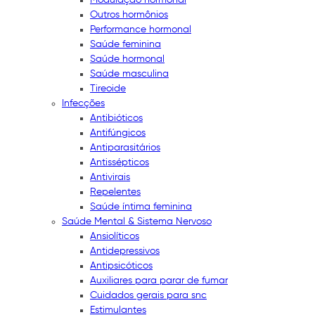
Outros hormônios
Performance hormonal
Saúde feminina
Saúde hormonal
Saúde masculina
Tireoide
Infecções
Antibióticos
Antifúngicos
Antiparasitários
Antissépticos
Antivirais
Repelentes
Saúde íntima feminina
Saúde Mental & Sistema Nervoso
Ansiolíticos
Antidepressivos
Antipsicóticos
Auxiliares para parar de fumar
Cuidados gerais para snc
Estimulantes