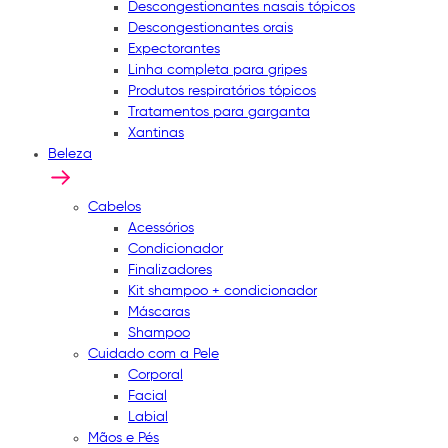
Descongestionantes nasais tópicos
Descongestionantes orais
Expectorantes
Linha completa para gripes
Produtos respiratórios tópicos
Tratamentos para garganta
Xantinas
Beleza
Cabelos
Acessórios
Condicionador
Finalizadores
Kit shampoo + condicionador
Máscaras
Shampoo
Cuidado com a Pele
Corporal
Facial
Labial
Mãos e Pés