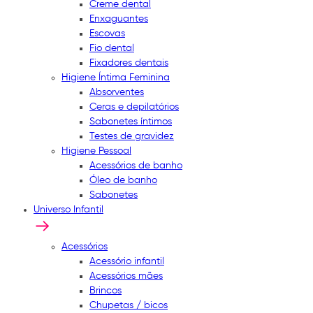
Creme dental
Enxaguantes
Escovas
Fio dental
Fixadores dentais
Higiene Íntima Feminina
Absorventes
Ceras e depilatórios
Sabonetes íntimos
Testes de gravidez
Higiene Pessoal
Acessórios de banho
Óleo de banho
Sabonetes
Universo Infantil
Acessórios
Acessório infantil
Acessórios mães
Brincos
Chupetas / bicos