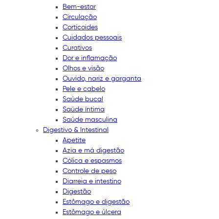
Bem-estar
Circulação
Corticoides
Cuidados pessoais
Curativos
Dor e inflamação
Olhos e visão
Ouvido, nariz e garganta
Pele e cabelo
Saúde bucal
Saúde íntima
Saúde masculina
Digestivo & Intestinal
Apetite
Azia e má digestão
Cólica e espasmos
Controle de peso
Diarreia e intestino
Digestão
Estômago e digestão
Estômago e úlcera