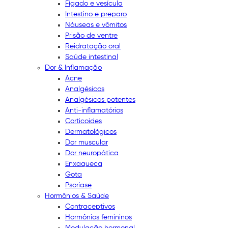
Fígado e vesícula
Intestino e preparo
Náuseas e vômitos
Prisão de ventre
Reidratação oral
Saúde intestinal
Dor & Inflamação
Acne
Analgésicos
Analgésicos potentes
Anti-inflamatórios
Corticoides
Dermatológicos
Dor muscular
Dor neuropática
Enxaqueca
Gota
Psoríase
Hormônios & Saúde
Contraceptivos
Hormônios femininos
Modulação hormonal