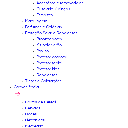
Acessórios e removedores
Cutelaria / pinças
Esmaltes
Maquiagem
Perfumes e Colônias
Proteção Solar e Repelentes
Bronzeadores
Kit pele verão
Pós-sol
Protetor corporal
Protetor facial
Protetor kids
Repelentes
Tintas e Colorações
Conveniência
Barras de Cereal
Bebidas
Doces
Eletrônicos
Mercearia