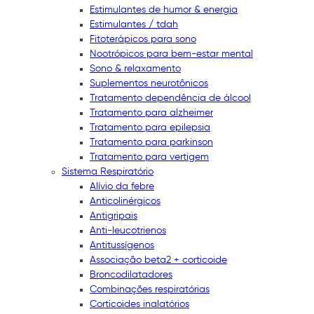
Estimulantes de humor & energia
Estimulantes / tdah
Fitoterápicos para sono
Nootrópicos para bem-estar mental
Sono & relaxamento
Suplementos neurotônicos
Tratamento dependência de álcool
Tratamento para alzheimer
Tratamento para epilepsia
Tratamento para parkinson
Tratamento para vertigem
Sistema Respiratório
Alívio da febre
Anticolinérgicos
Antigripais
Anti-leucotrienos
Antitussígenos
Associação beta2 + corticoide
Broncodilatadores
Combinações respiratórias
Corticoides inalatórios