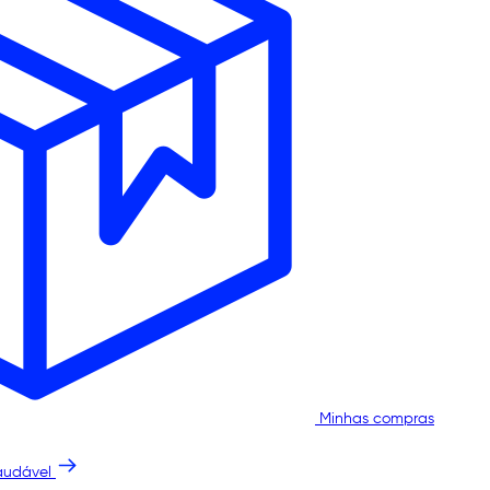
Minhas compras
audável