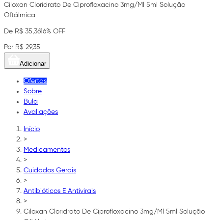
Ciloxan Cloridrato De Ciprofloxacino 3mg/Ml 5ml Solução
Oftálmica
De R$ 35,36
16% OFF
Por R$ 29,35
Adicionar
Ofertas
Sobre
Bula
Avaliações
Início
>
Medicamentos
>
Cuidados Gerais
>
Antibióticos E Antivirais
>
Ciloxan Cloridrato De Ciprofloxacino 3mg/Ml 5ml Solução