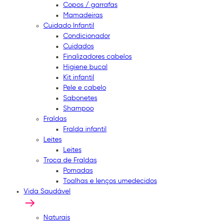
Copos / garrafas
Mamadeiras
Cuidado Infantil
Condicionador
Cuidados
Finalizadores cabelos
Higiene bucal
Kit infantil
Pele e cabelo
Sabonetes
Shampoo
Fraldas
Fralda infantil
Leites
Leites
Troca de Fraldas
Pomadas
Toalhas e lenços umedecidos
Vida Saudável
Naturais