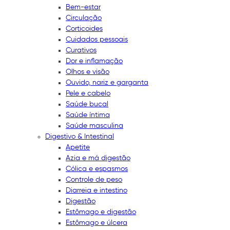
Bem-estar
Circulação
Corticoides
Cuidados pessoais
Curativos
Dor e inflamação
Olhos e visão
Ouvido, nariz e garganta
Pele e cabelo
Saúde bucal
Saúde íntima
Saúde masculina
Digestivo & Intestinal
Apetite
Azia e má digestão
Cólica e espasmos
Controle de peso
Diarreia e intestino
Digestão
Estômago e digestão
Estômago e úlcera