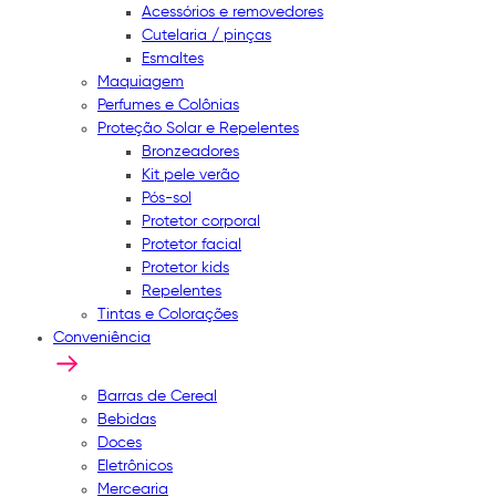
Acessórios e removedores
Cutelaria / pinças
Esmaltes
Maquiagem
Perfumes e Colônias
Proteção Solar e Repelentes
Bronzeadores
Kit pele verão
Pós-sol
Protetor corporal
Protetor facial
Protetor kids
Repelentes
Tintas e Colorações
Conveniência
Barras de Cereal
Bebidas
Doces
Eletrônicos
Mercearia