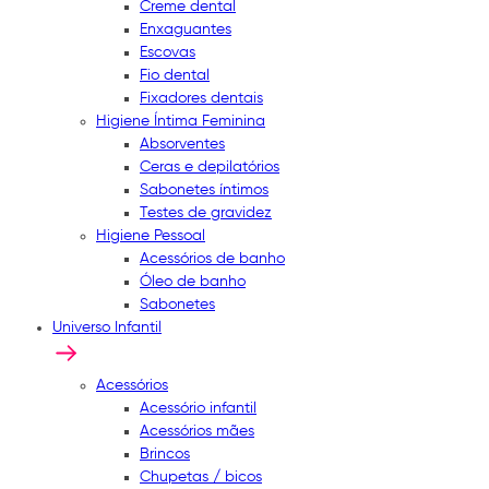
Creme dental
Enxaguantes
Escovas
Fio dental
Fixadores dentais
Higiene Íntima Feminina
Absorventes
Ceras e depilatórios
Sabonetes íntimos
Testes de gravidez
Higiene Pessoal
Acessórios de banho
Óleo de banho
Sabonetes
Universo Infantil
Acessórios
Acessório infantil
Acessórios mães
Brincos
Chupetas / bicos