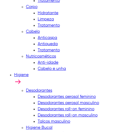
Tratamento
Corpo
Hidratante
Limpeza
Tratamento
Cabelo
Anticaspa
Antiqueda
Tratamento
Nutricosméticos
Anti-idade
Cabelo e unha
Higiene
Desodorantes
Desodorantes aerosol feminino
Desodorantes aerosol masculino
Desodorantes roll-on feminino
Desodorantes roll-on masculino
Talcos masculino
Higiene Bucal