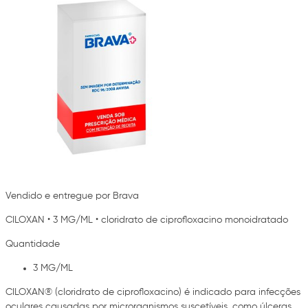
Vendido e entregue por Brava
CILOXAN
•
3 MG/ML
•
cloridrato de ciprofloxacino monoidratado
Quantidade
3 MG/ML
CILOXAN® (cloridrato de ciprofloxacino) é indicado para infecções
oculares causadas por microrganismos suscetíveis, como úlceras