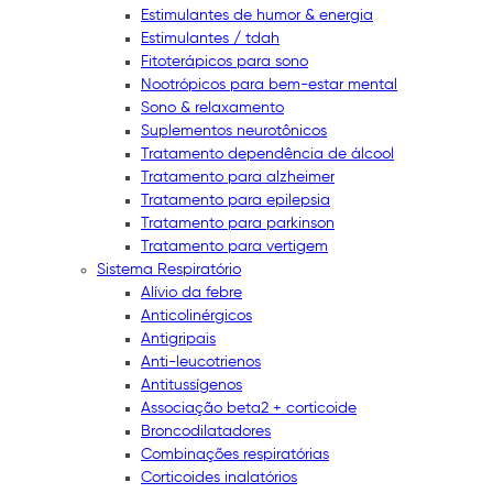
Estimulantes de humor & energia
Estimulantes / tdah
Fitoterápicos para sono
Nootrópicos para bem-estar mental
Sono & relaxamento
Suplementos neurotônicos
Tratamento dependência de álcool
Tratamento para alzheimer
Tratamento para epilepsia
Tratamento para parkinson
Tratamento para vertigem
Sistema Respiratório
Alívio da febre
Anticolinérgicos
Antigripais
Anti-leucotrienos
Antitussígenos
Associação beta2 + corticoide
Broncodilatadores
Combinações respiratórias
Corticoides inalatórios