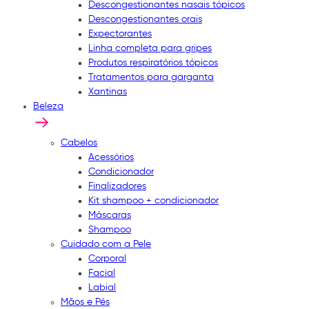
Descongestionantes nasais tópicos
Descongestionantes orais
Expectorantes
Linha completa para gripes
Produtos respiratórios tópicos
Tratamentos para garganta
Xantinas
Beleza
Cabelos
Acessórios
Condicionador
Finalizadores
Kit shampoo + condicionador
Máscaras
Shampoo
Cuidado com a Pele
Corporal
Facial
Labial
Mãos e Pés