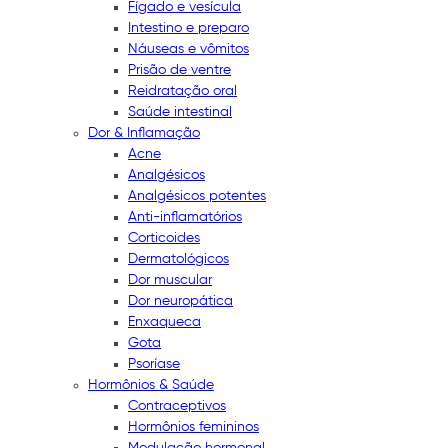
Fígado e vesícula
Intestino e preparo
Náuseas e vômitos
Prisão de ventre
Reidratação oral
Saúde intestinal
Dor & Inflamação
Acne
Analgésicos
Analgésicos potentes
Anti-inflamatórios
Corticoides
Dermatológicos
Dor muscular
Dor neuropática
Enxaqueca
Gota
Psoríase
Hormônios & Saúde
Contraceptivos
Hormônios femininos
Modulação hormonal