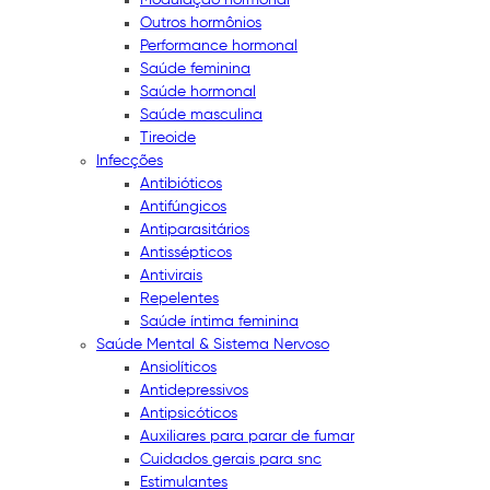
Outros hormônios
Performance hormonal
Saúde feminina
Saúde hormonal
Saúde masculina
Tireoide
Infecções
Antibióticos
Antifúngicos
Antiparasitários
Antissépticos
Antivirais
Repelentes
Saúde íntima feminina
Saúde Mental & Sistema Nervoso
Ansiolíticos
Antidepressivos
Antipsicóticos
Auxiliares para parar de fumar
Cuidados gerais para snc
Estimulantes