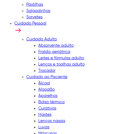
Pastilhas
Salgadinhos
Sorvetes
Cuidado Pessoal
Cuidado Adulto
Absorvente adulto
Fralda geriátrica
Leites e fórmulas adulto
Lenços e toalhas adulto
Trocador
Cuidado ao Paciente
Álcool
Algodão
Aparelhos
Bolsa térmica
Curativos
Hastes
Lenços nasais
Luvas
Máscaras