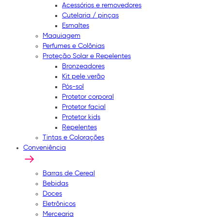
Acessórios e removedores
Cutelaria / pinças
Esmaltes
Maquiagem
Perfumes e Colônias
Proteção Solar e Repelentes
Bronzeadores
Kit pele verão
Pós-sol
Protetor corporal
Protetor facial
Protetor kids
Repelentes
Tintas e Colorações
Conveniência
Barras de Cereal
Bebidas
Doces
Eletrônicos
Mercearia