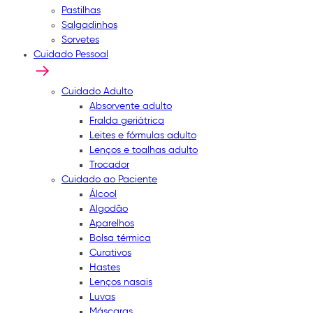
Pastilhas
Salgadinhos
Sorvetes
Cuidado Pessoal
Cuidado Adulto
Absorvente adulto
Fralda geriátrica
Leites e fórmulas adulto
Lenços e toalhas adulto
Trocador
Cuidado ao Paciente
Álcool
Algodão
Aparelhos
Bolsa térmica
Curativos
Hastes
Lenços nasais
Luvas
Máscaras