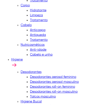
Tratamento
Corpo
Hidratante
Limpeza
Tratamento
Cabelo
Anticaspa
Antiqueda
Tratamento
Nutricosméticos
Anti-idade
Cabelo e unha
Higiene
Desodorantes
Desodorantes aerosol feminino
Desodorantes aerosol masculino
Desodorantes roll-on feminino
Desodorantes roll-on masculino
Talcos masculino
Higiene Bucal