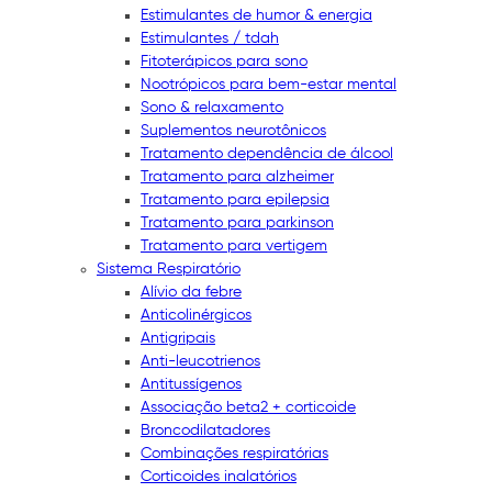
Estimulantes de humor & energia
Estimulantes / tdah
Fitoterápicos para sono
Nootrópicos para bem-estar mental
Sono & relaxamento
Suplementos neurotônicos
Tratamento dependência de álcool
Tratamento para alzheimer
Tratamento para epilepsia
Tratamento para parkinson
Tratamento para vertigem
Sistema Respiratório
Alívio da febre
Anticolinérgicos
Antigripais
Anti-leucotrienos
Antitussígenos
Associação beta2 + corticoide
Broncodilatadores
Combinações respiratórias
Corticoides inalatórios