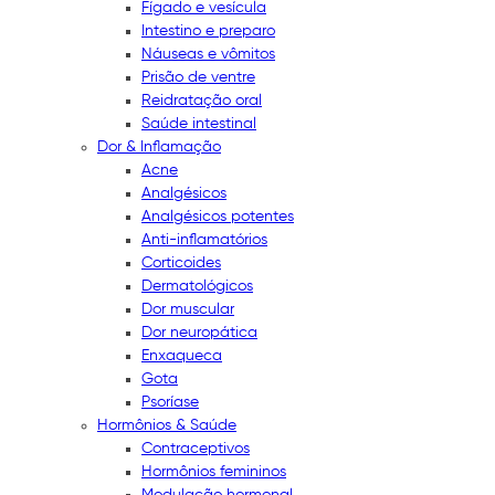
Fígado e vesícula
Intestino e preparo
Náuseas e vômitos
Prisão de ventre
Reidratação oral
Saúde intestinal
Dor & Inflamação
Acne
Analgésicos
Analgésicos potentes
Anti-inflamatórios
Corticoides
Dermatológicos
Dor muscular
Dor neuropática
Enxaqueca
Gota
Psoríase
Hormônios & Saúde
Contraceptivos
Hormônios femininos
Modulação hormonal