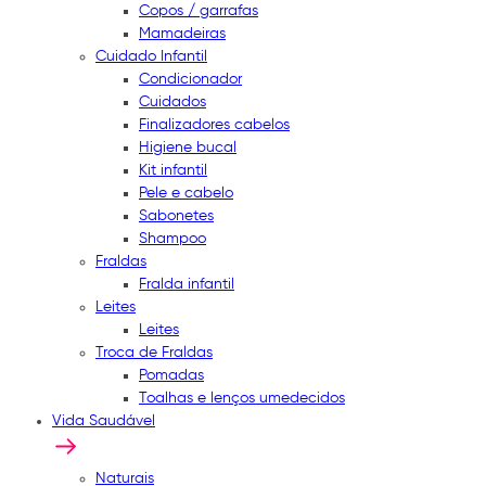
Copos / garrafas
Mamadeiras
Cuidado Infantil
Condicionador
Cuidados
Finalizadores cabelos
Higiene bucal
Kit infantil
Pele e cabelo
Sabonetes
Shampoo
Fraldas
Fralda infantil
Leites
Leites
Troca de Fraldas
Pomadas
Toalhas e lenços umedecidos
Vida Saudável
Naturais