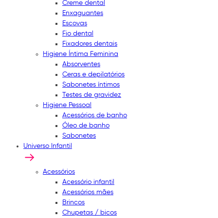
Creme dental
Enxaguantes
Escovas
Fio dental
Fixadores dentais
Higiene Íntima Feminina
Absorventes
Ceras e depilatórios
Sabonetes íntimos
Testes de gravidez
Higiene Pessoal
Acessórios de banho
Óleo de banho
Sabonetes
Universo Infantil
Acessórios
Acessório infantil
Acessórios mães
Brincos
Chupetas / bicos