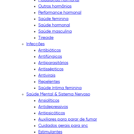
Outros hormônios
Performance hormonal
Saúde feminina
Saúde hormonal
Saúde masculina
Tireoide
Infecções
Antibióticos
Antifúngicos
Antiparasitários
Antissépticos
Antivirais
Repelentes
Saúde íntima feminina
Saúde Mental & Sistema Nervoso
Ansiolíticos
Antidepressivos
Antipsicóticos
Auxiliares para parar de fumar
Cuidados gerais para snc
Estimulantes