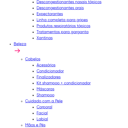
Descongestionantes nasais tópicos
Descongestionantes orais
Expectorantes
Linha completa para gripes
Produtos respiratórios tópicos
Tratamentos para garganta
Xantinas
Beleza
Cabelos
Acessórios
Condicionador
Finalizadores
Kit shampoo + condicionador
Máscaras
Shampoo
Cuidado com a Pele
Corporal
Facial
Labial
Mãos e Pés