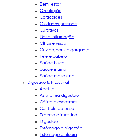
Bem-estar
Circulação
Corticoides
Cuidados pessoais
Curativos
Dor e inflamação
Olhos e visão
Ouvido, nariz e garganta
Pele e cabelo
Saúde bucal
Saúde íntima
Saúde masculina
Digestivo & Intestinal
Apetite
Azia e má digestão
Cólica e espasmos
Controle de peso
Diarreia e intestino
Digestão
Estômago e digestão
Estômago e úlcera