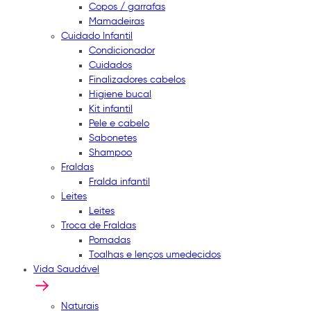
Copos / garrafas
Mamadeiras
Cuidado Infantil
Condicionador
Cuidados
Finalizadores cabelos
Higiene bucal
Kit infantil
Pele e cabelo
Sabonetes
Shampoo
Fraldas
Fralda infantil
Leites
Leites
Troca de Fraldas
Pomadas
Toalhas e lenços umedecidos
Vida Saudável
Naturais