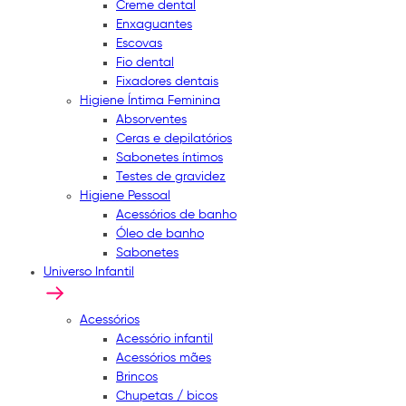
Creme dental
Enxaguantes
Escovas
Fio dental
Fixadores dentais
Higiene Íntima Feminina
Absorventes
Ceras e depilatórios
Sabonetes íntimos
Testes de gravidez
Higiene Pessoal
Acessórios de banho
Óleo de banho
Sabonetes
Universo Infantil
Acessórios
Acessório infantil
Acessórios mães
Brincos
Chupetas / bicos