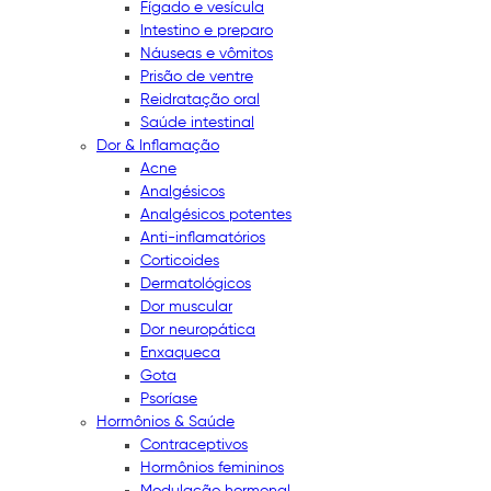
Fígado e vesícula
Intestino e preparo
Náuseas e vômitos
Prisão de ventre
Reidratação oral
Saúde intestinal
Dor & Inflamação
Acne
Analgésicos
Analgésicos potentes
Anti-inflamatórios
Corticoides
Dermatológicos
Dor muscular
Dor neuropática
Enxaqueca
Gota
Psoríase
Hormônios & Saúde
Contraceptivos
Hormônios femininos
Modulação hormonal