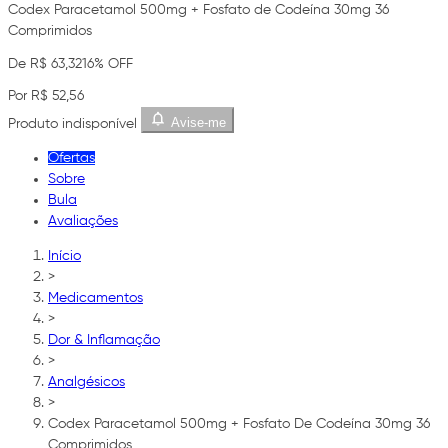
Codex Paracetamol 500mg + Fosfato de Codeína 30mg 36
Comprimidos
De R$ 63,32
16% OFF
Por R$ 52,56
Avise-me
Produto indisponível
Ofertas
Sobre
Bula
Avaliações
Início
>
Medicamentos
>
Dor & Inflamação
>
Analgésicos
>
Codex Paracetamol 500mg + Fosfato De Codeína 30mg 36
Comprimidos