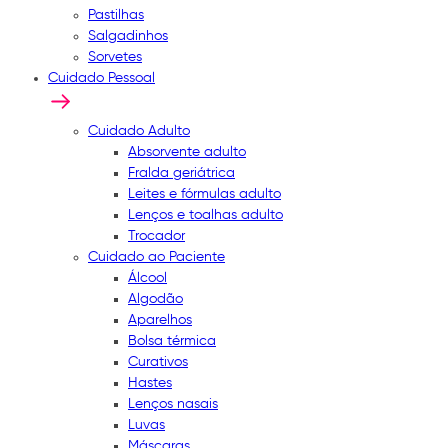
Pastilhas
Salgadinhos
Sorvetes
Cuidado Pessoal
Cuidado Adulto
Absorvente adulto
Fralda geriátrica
Leites e fórmulas adulto
Lenços e toalhas adulto
Trocador
Cuidado ao Paciente
Álcool
Algodão
Aparelhos
Bolsa térmica
Curativos
Hastes
Lenços nasais
Luvas
Máscaras