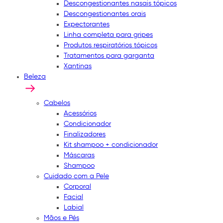
Descongestionantes nasais tópicos
Descongestionantes orais
Expectorantes
Linha completa para gripes
Produtos respiratórios tópicos
Tratamentos para garganta
Xantinas
Beleza
Cabelos
Acessórios
Condicionador
Finalizadores
Kit shampoo + condicionador
Máscaras
Shampoo
Cuidado com a Pele
Corporal
Facial
Labial
Mãos e Pés