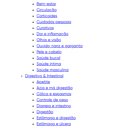
Bem-estar
Circulação
Corticoides
Cuidados pessoais
Curativos
Dor e inflamação
Olhos e visão
Ouvido, nariz e garganta
Pele e cabelo
Saúde bucal
Saúde íntima
Saúde masculina
Digestivo & Intestinal
Apetite
Azia e má digestão
Cólica e espasmos
Controle de peso
Diarreia e intestino
Digestão
Estômago e digestão
Estômago e úlcera