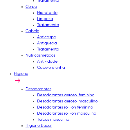
Tratamento
Corpo
Hidratante
Limpeza
Tratamento
Cabelo
Anticaspa
Antiqueda
Tratamento
Nutricosméticos
Anti-idade
Cabelo e unha
Higiene
Desodorantes
Desodorantes aerosol feminino
Desodorantes aerosol masculino
Desodorantes roll-on feminino
Desodorantes roll-on masculino
Talcos masculino
Higiene Bucal