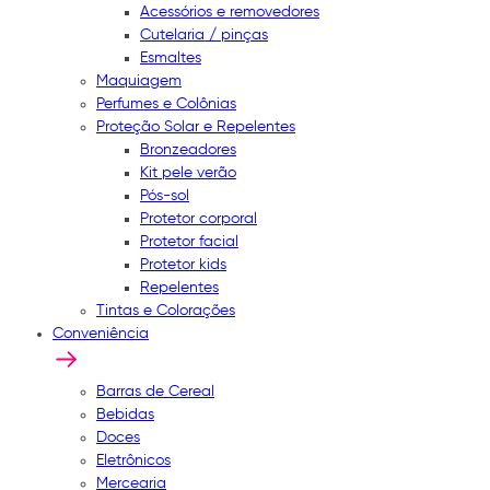
Acessórios e removedores
Cutelaria / pinças
Esmaltes
Maquiagem
Perfumes e Colônias
Proteção Solar e Repelentes
Bronzeadores
Kit pele verão
Pós-sol
Protetor corporal
Protetor facial
Protetor kids
Repelentes
Tintas e Colorações
Conveniência
Barras de Cereal
Bebidas
Doces
Eletrônicos
Mercearia