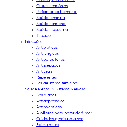
Outros hormônios
Performance hormonal
Saúde feminina
Saúde hormonal
Saúde masculina
Tireoide
Infecções
Antibióticos
Antifúngicos
Antiparasitários
Antissépticos
Antivirais
Repelentes
Saúde íntima feminina
Saúde Mental & Sistema Nervoso
Ansiolíticos
Antidepressivos
Antipsicóticos
Auxiliares para parar de fumar
Cuidados gerais para snc
Estimulantes