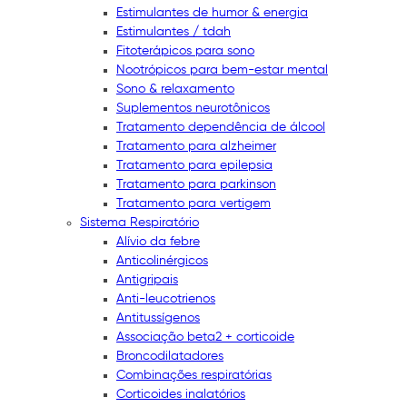
Estimulantes de humor & energia
Estimulantes / tdah
Fitoterápicos para sono
Nootrópicos para bem-estar mental
Sono & relaxamento
Suplementos neurotônicos
Tratamento dependência de álcool
Tratamento para alzheimer
Tratamento para epilepsia
Tratamento para parkinson
Tratamento para vertigem
Sistema Respiratório
Alívio da febre
Anticolinérgicos
Antigripais
Anti-leucotrienos
Antitussígenos
Associação beta2 + corticoide
Broncodilatadores
Combinações respiratórias
Corticoides inalatórios