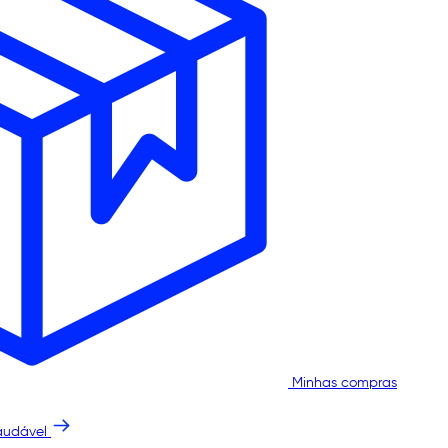
Minhas compras
audável