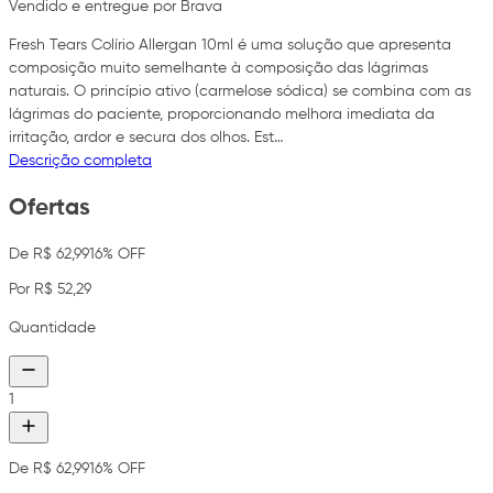
Vendido e entregue por Brava
Fresh Tears Colírio Allergan 10ml é uma solução que apresenta
composição muito semelhante à composição das lágrimas
naturais. O princípio ativo (carmelose sódica) se combina com as
lágrimas do paciente, proporcionando melhora imediata da
irritação, ardor e secura dos olhos. Est…
Descrição completa
Ofertas
De R$ 62,99
16% OFF
Por R$ 52,29
Quantidade
1
De R$ 62,99
16% OFF