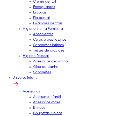
Creme dental
Enxaguantes
Escovas
Fio dental
Fixadores dentais
Higiene Íntima Feminina
Absorventes
Ceras e depilatórios
Sabonetes íntimos
Testes de gravidez
Higiene Pessoal
Acessórios de banho
Óleo de banho
Sabonetes
Universo Infantil
Acessórios
Acessório infantil
Acessórios mães
Brincos
Chupetas / bicos