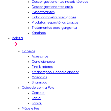
Descongestionantes nasais tópicos
Descongestionantes orais
Expectorantes
Linha completa para gripes
Produtos respiratórios tópicos
Tratamentos para garganta
Xantinas
Beleza
Cabelos
Acessórios
Condicionador
Finalizadores
Kit shampoo + condicionador
Máscaras
Shampoo
Cuidado com a Pele
Corporal
Facial
Labial
Mãos e Pés