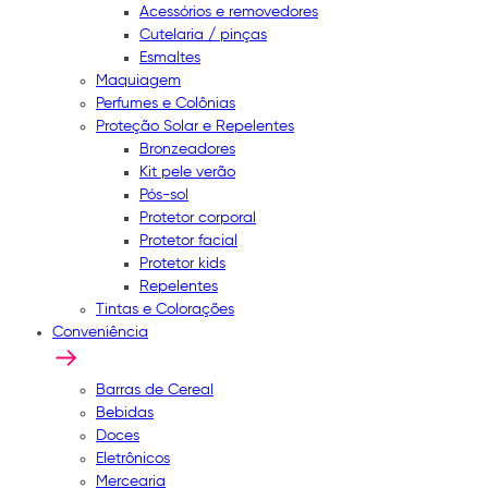
Acessórios e removedores
Cutelaria / pinças
Esmaltes
Maquiagem
Perfumes e Colônias
Proteção Solar e Repelentes
Bronzeadores
Kit pele verão
Pós-sol
Protetor corporal
Protetor facial
Protetor kids
Repelentes
Tintas e Colorações
Conveniência
Barras de Cereal
Bebidas
Doces
Eletrônicos
Mercearia