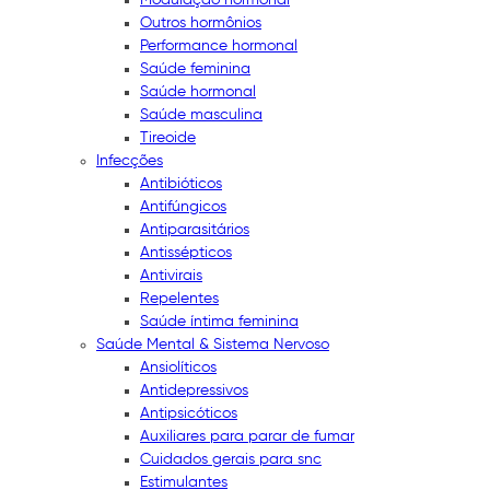
Outros hormônios
Performance hormonal
Saúde feminina
Saúde hormonal
Saúde masculina
Tireoide
Infecções
Antibióticos
Antifúngicos
Antiparasitários
Antissépticos
Antivirais
Repelentes
Saúde íntima feminina
Saúde Mental & Sistema Nervoso
Ansiolíticos
Antidepressivos
Antipsicóticos
Auxiliares para parar de fumar
Cuidados gerais para snc
Estimulantes