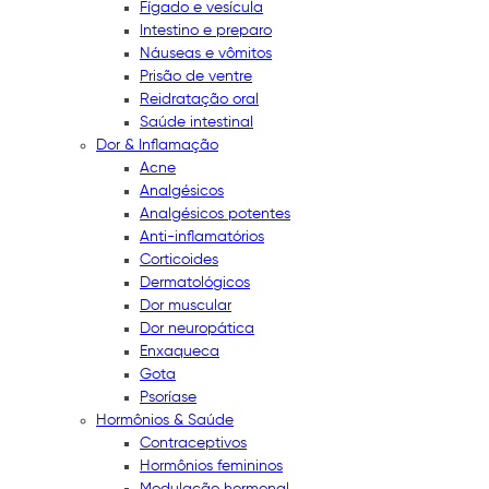
Fígado e vesícula
Intestino e preparo
Náuseas e vômitos
Prisão de ventre
Reidratação oral
Saúde intestinal
Dor & Inflamação
Acne
Analgésicos
Analgésicos potentes
Anti-inflamatórios
Corticoides
Dermatológicos
Dor muscular
Dor neuropática
Enxaqueca
Gota
Psoríase
Hormônios & Saúde
Contraceptivos
Hormônios femininos
Modulação hormonal