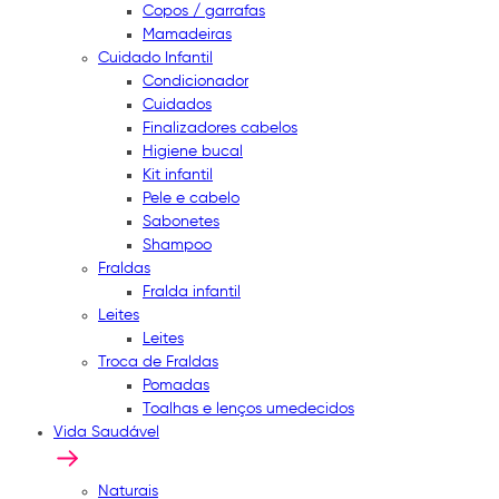
Copos / garrafas
Mamadeiras
Cuidado Infantil
Condicionador
Cuidados
Finalizadores cabelos
Higiene bucal
Kit infantil
Pele e cabelo
Sabonetes
Shampoo
Fraldas
Fralda infantil
Leites
Leites
Troca de Fraldas
Pomadas
Toalhas e lenços umedecidos
Vida Saudável
Naturais