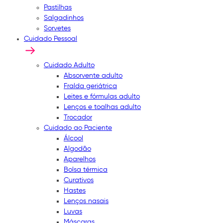
Pastilhas
Salgadinhos
Sorvetes
Cuidado Pessoal
Cuidado Adulto
Absorvente adulto
Fralda geriátrica
Leites e fórmulas adulto
Lenços e toalhas adulto
Trocador
Cuidado ao Paciente
Álcool
Algodão
Aparelhos
Bolsa térmica
Curativos
Hastes
Lenços nasais
Luvas
Máscaras