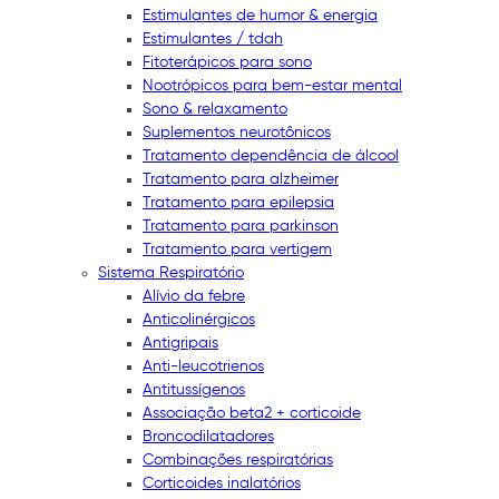
Estimulantes de humor & energia
Estimulantes / tdah
Fitoterápicos para sono
Nootrópicos para bem-estar mental
Sono & relaxamento
Suplementos neurotônicos
Tratamento dependência de álcool
Tratamento para alzheimer
Tratamento para epilepsia
Tratamento para parkinson
Tratamento para vertigem
Sistema Respiratório
Alívio da febre
Anticolinérgicos
Antigripais
Anti-leucotrienos
Antitussígenos
Associação beta2 + corticoide
Broncodilatadores
Combinações respiratórias
Corticoides inalatórios