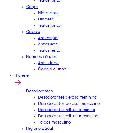
Tratamento
Corpo
Hidratante
Limpeza
Tratamento
Cabelo
Anticaspa
Antiqueda
Tratamento
Nutricosméticos
Anti-idade
Cabelo e unha
Higiene
Desodorantes
Desodorantes aerosol feminino
Desodorantes aerosol masculino
Desodorantes roll-on feminino
Desodorantes roll-on masculino
Talcos masculino
Higiene Bucal