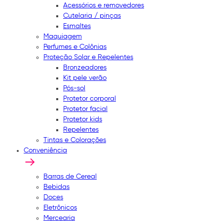
Acessórios e removedores
Cutelaria / pinças
Esmaltes
Maquiagem
Perfumes e Colônias
Proteção Solar e Repelentes
Bronzeadores
Kit pele verão
Pós-sol
Protetor corporal
Protetor facial
Protetor kids
Repelentes
Tintas e Colorações
Conveniência
Barras de Cereal
Bebidas
Doces
Eletrônicos
Mercearia