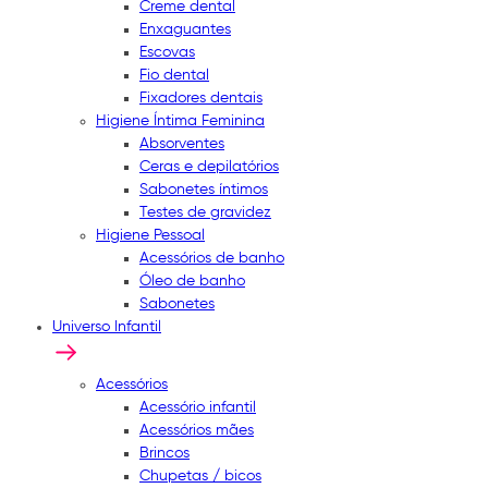
Creme dental
Enxaguantes
Escovas
Fio dental
Fixadores dentais
Higiene Íntima Feminina
Absorventes
Ceras e depilatórios
Sabonetes íntimos
Testes de gravidez
Higiene Pessoal
Acessórios de banho
Óleo de banho
Sabonetes
Universo Infantil
Acessórios
Acessório infantil
Acessórios mães
Brincos
Chupetas / bicos