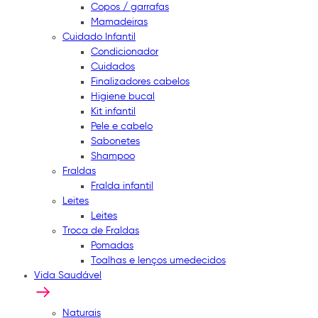
Copos / garrafas
Mamadeiras
Cuidado Infantil
Condicionador
Cuidados
Finalizadores cabelos
Higiene bucal
Kit infantil
Pele e cabelo
Sabonetes
Shampoo
Fraldas
Fralda infantil
Leites
Leites
Troca de Fraldas
Pomadas
Toalhas e lenços umedecidos
Vida Saudável
Naturais