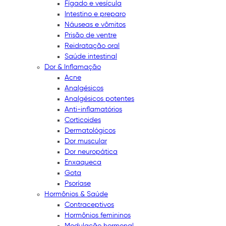
Fígado e vesícula
Intestino e preparo
Náuseas e vômitos
Prisão de ventre
Reidratação oral
Saúde intestinal
Dor & Inflamação
Acne
Analgésicos
Analgésicos potentes
Anti-inflamatórios
Corticoides
Dermatológicos
Dor muscular
Dor neuropática
Enxaqueca
Gota
Psoríase
Hormônios & Saúde
Contraceptivos
Hormônios femininos
Modulação hormonal