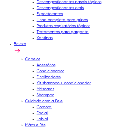
Descongestionantes nasais tópicos
Descongestionantes orais
Expectorantes
Linha completa para gripes
Produtos respiratórios tópicos
Tratamentos para garganta
Xantinas
Beleza
Cabelos
Acessórios
Condicionador
Finalizadores
Kit shampoo + condicionador
Máscaras
Shampoo
Cuidado com a Pele
Corporal
Facial
Labial
Mãos e Pés