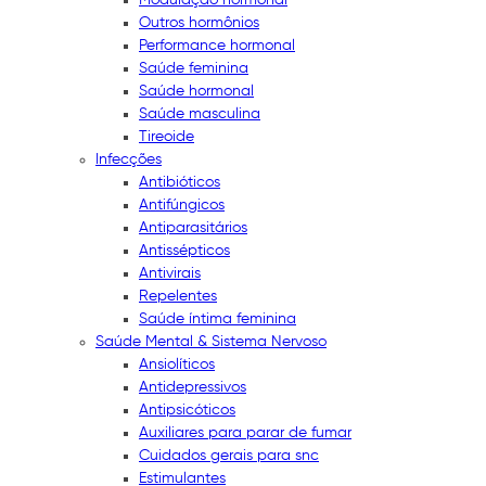
Outros hormônios
Performance hormonal
Saúde feminina
Saúde hormonal
Saúde masculina
Tireoide
Infecções
Antibióticos
Antifúngicos
Antiparasitários
Antissépticos
Antivirais
Repelentes
Saúde íntima feminina
Saúde Mental & Sistema Nervoso
Ansiolíticos
Antidepressivos
Antipsicóticos
Auxiliares para parar de fumar
Cuidados gerais para snc
Estimulantes