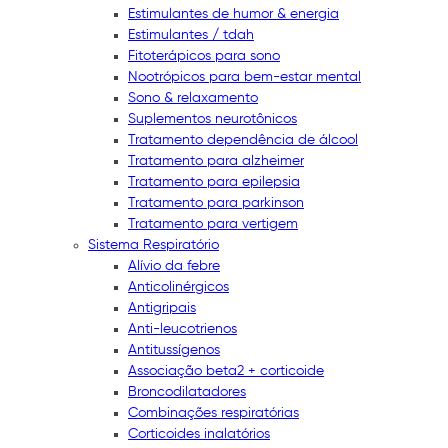
Estimulantes de humor & energia
Estimulantes / tdah
Fitoterápicos para sono
Nootrópicos para bem-estar mental
Sono & relaxamento
Suplementos neurotônicos
Tratamento dependência de álcool
Tratamento para alzheimer
Tratamento para epilepsia
Tratamento para parkinson
Tratamento para vertigem
Sistema Respiratório
Alívio da febre
Anticolinérgicos
Antigripais
Anti-leucotrienos
Antitussígenos
Associação beta2 + corticoide
Broncodilatadores
Combinações respiratórias
Corticoides inalatórios