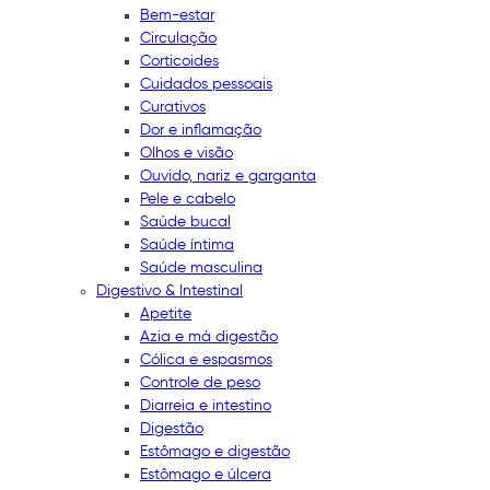
Bem-estar
Circulação
Corticoides
Cuidados pessoais
Curativos
Dor e inflamação
Olhos e visão
Ouvido, nariz e garganta
Pele e cabelo
Saúde bucal
Saúde íntima
Saúde masculina
Digestivo & Intestinal
Apetite
Azia e má digestão
Cólica e espasmos
Controle de peso
Diarreia e intestino
Digestão
Estômago e digestão
Estômago e úlcera