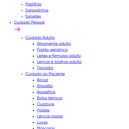
Pastilhas
Salgadinhos
Sorvetes
Cuidado Pessoal
Cuidado Adulto
Absorvente adulto
Fralda geriátrica
Leites e fórmulas adulto
Lenços e toalhas adulto
Trocador
Cuidado ao Paciente
Álcool
Algodão
Aparelhos
Bolsa térmica
Curativos
Hastes
Lenços nasais
Luvas
Máscaras