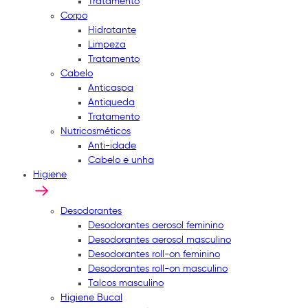
Tratamento
Corpo
Hidratante
Limpeza
Tratamento
Cabelo
Anticaspa
Antiqueda
Tratamento
Nutricosméticos
Anti-idade
Cabelo e unha
Higiene
Desodorantes
Desodorantes aerosol feminino
Desodorantes aerosol masculino
Desodorantes roll-on feminino
Desodorantes roll-on masculino
Talcos masculino
Higiene Bucal