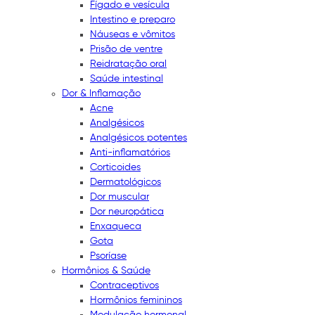
Fígado e vesícula
Intestino e preparo
Náuseas e vômitos
Prisão de ventre
Reidratação oral
Saúde intestinal
Dor & Inflamação
Acne
Analgésicos
Analgésicos potentes
Anti-inflamatórios
Corticoides
Dermatológicos
Dor muscular
Dor neuropática
Enxaqueca
Gota
Psoríase
Hormônios & Saúde
Contraceptivos
Hormônios femininos
Modulação hormonal