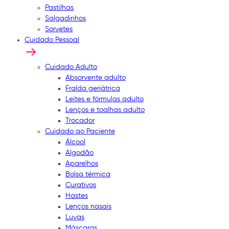
Pastilhas
Salgadinhos
Sorvetes
Cuidado Pessoal
Cuidado Adulto
Absorvente adulto
Fralda geriátrica
Leites e fórmulas adulto
Lenços e toalhas adulto
Trocador
Cuidado ao Paciente
Álcool
Algodão
Aparelhos
Bolsa térmica
Curativos
Hastes
Lenços nasais
Luvas
Máscaras