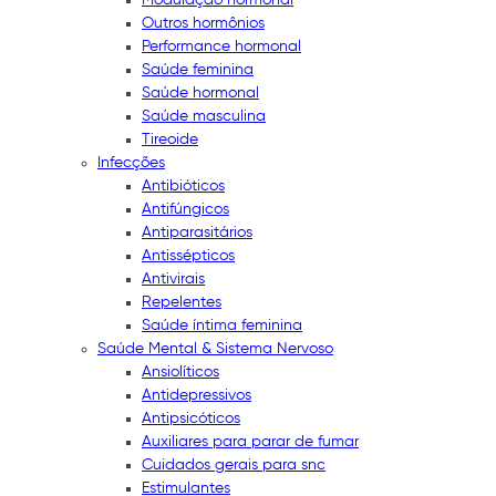
Outros hormônios
Performance hormonal
Saúde feminina
Saúde hormonal
Saúde masculina
Tireoide
Infecções
Antibióticos
Antifúngicos
Antiparasitários
Antissépticos
Antivirais
Repelentes
Saúde íntima feminina
Saúde Mental & Sistema Nervoso
Ansiolíticos
Antidepressivos
Antipsicóticos
Auxiliares para parar de fumar
Cuidados gerais para snc
Estimulantes