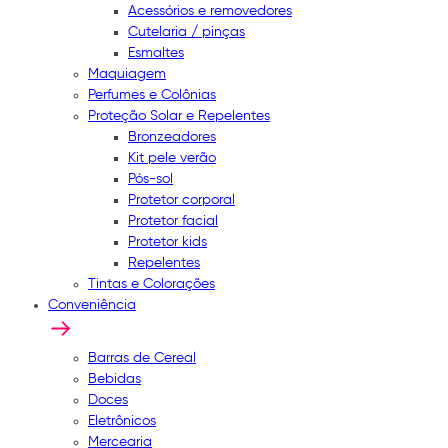
Acessórios e removedores
Cutelaria / pinças
Esmaltes
Maquiagem
Perfumes e Colônias
Proteção Solar e Repelentes
Bronzeadores
Kit pele verão
Pós-sol
Protetor corporal
Protetor facial
Protetor kids
Repelentes
Tintas e Colorações
Conveniência
Barras de Cereal
Bebidas
Doces
Eletrônicos
Mercearia