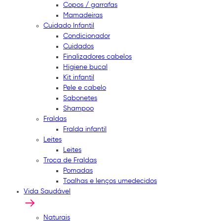
Copos / garrafas
Mamadeiras
Cuidado Infantil
Condicionador
Cuidados
Finalizadores cabelos
Higiene bucal
Kit infantil
Pele e cabelo
Sabonetes
Shampoo
Fraldas
Fralda infantil
Leites
Leites
Troca de Fraldas
Pomadas
Toalhas e lenços umedecidos
Vida Saudável
Naturais