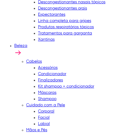
Descongestionantes nasais tópicos
Descongestionantes orais
Expectorantes
Linha completa para gripes
Produtos respiratórios tópicos
Tratamentos para garganta
Xantinas
Beleza
Cabelos
Acessórios
Condicionador
Finalizadores
Kit shampoo + condicionador
Máscaras
Shampoo
Cuidado com a Pele
Corporal
Facial
Labial
Mãos e Pés