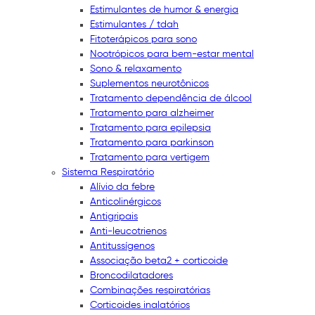
Estimulantes de humor & energia
Estimulantes / tdah
Fitoterápicos para sono
Nootrópicos para bem-estar mental
Sono & relaxamento
Suplementos neurotônicos
Tratamento dependência de álcool
Tratamento para alzheimer
Tratamento para epilepsia
Tratamento para parkinson
Tratamento para vertigem
Sistema Respiratório
Alívio da febre
Anticolinérgicos
Antigripais
Anti-leucotrienos
Antitussígenos
Associação beta2 + corticoide
Broncodilatadores
Combinações respiratórias
Corticoides inalatórios