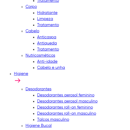
Tratamento
Corpo
Hidratante
Limpeza
Tratamento
Cabelo
Anticaspa
Antiqueda
Tratamento
Nutricosméticos
Anti-idade
Cabelo e unha
Higiene
Desodorantes
Desodorantes aerosol feminino
Desodorantes aerosol masculino
Desodorantes roll-on feminino
Desodorantes roll-on masculino
Talcos masculino
Higiene Bucal