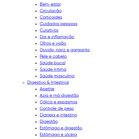
Bem-estar
Circulação
Corticoides
Cuidados pessoais
Curativos
Dor e inflamação
Olhos e visão
Ouvido, nariz e garganta
Pele e cabelo
Saúde bucal
Saúde íntima
Saúde masculina
Digestivo & Intestinal
Apetite
Azia e má digestão
Cólica e espasmos
Controle de peso
Diarreia e intestino
Digestão
Estômago e digestão
Estômago e úlcera