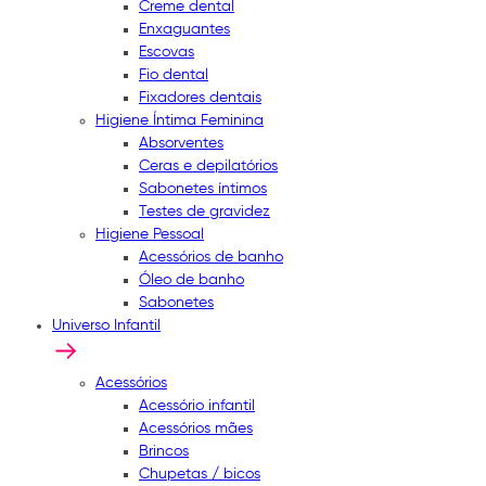
Creme dental
Enxaguantes
Escovas
Fio dental
Fixadores dentais
Higiene Íntima Feminina
Absorventes
Ceras e depilatórios
Sabonetes íntimos
Testes de gravidez
Higiene Pessoal
Acessórios de banho
Óleo de banho
Sabonetes
Universo Infantil
Acessórios
Acessório infantil
Acessórios mães
Brincos
Chupetas / bicos