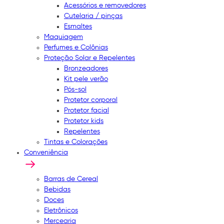
Acessórios e removedores
Cutelaria / pinças
Esmaltes
Maquiagem
Perfumes e Colônias
Proteção Solar e Repelentes
Bronzeadores
Kit pele verão
Pós-sol
Protetor corporal
Protetor facial
Protetor kids
Repelentes
Tintas e Colorações
Conveniência
Barras de Cereal
Bebidas
Doces
Eletrônicos
Mercearia