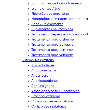
Estimulantes de humor & energia
Estimulantes / tdah
Fitoterápicos para sono
Nootrópicos para bem-estar mental
Sono & relaxamento
Suplementos neurotônicos
Tratamento dependência de álcool
Tratamento para alzheimer
Tratamento para epilepsia
Tratamento para parkinson
Tratamento para vertigem
Sistema Respiratório
Alívio da febre
Anticolinérgicos
Antigripais
Anti-leucotrienos
Antitussígenos
Associação beta2 + corticoide
Broncodilatadores
Combinações respiratórias
Corticoides inalatórios