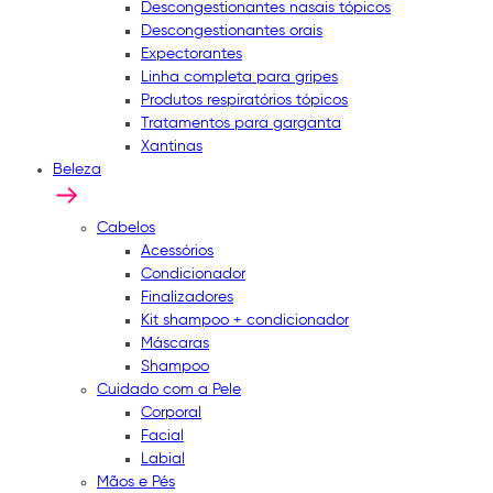
Descongestionantes nasais tópicos
Descongestionantes orais
Expectorantes
Linha completa para gripes
Produtos respiratórios tópicos
Tratamentos para garganta
Xantinas
Beleza
Cabelos
Acessórios
Condicionador
Finalizadores
Kit shampoo + condicionador
Máscaras
Shampoo
Cuidado com a Pele
Corporal
Facial
Labial
Mãos e Pés