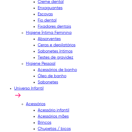
Creme dental
Enxaguantes
Escovas
Fio dental
Fixadores dentais
Higiene Íntima Feminina
Absorventes
Ceras e depilatórios
Sabonetes íntimos
Testes de gravidez
Higiene Pessoal
Acessórios de banho
Óleo de banho
Sabonetes
Universo Infantil
Acessórios
Acessório infantil
Acessórios mães
Brincos
Chupetas / bicos