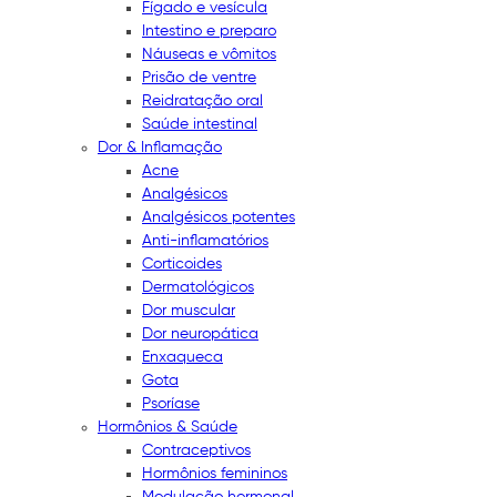
Fígado e vesícula
Intestino e preparo
Náuseas e vômitos
Prisão de ventre
Reidratação oral
Saúde intestinal
Dor & Inflamação
Acne
Analgésicos
Analgésicos potentes
Anti-inflamatórios
Corticoides
Dermatológicos
Dor muscular
Dor neuropática
Enxaqueca
Gota
Psoríase
Hormônios & Saúde
Contraceptivos
Hormônios femininos
Modulação hormonal