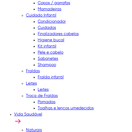
Copos / garrafas
Mamadeiras
Cuidado Infantil
Condicionador
Cuidados
Finalizadores cabelos
Higiene bucal
Kit infantil
Pele e cabelo
Sabonetes
Shampoo
Fraldas
Fralda infantil
Leites
Leites
Troca de Fraldas
Pomadas
Toalhas e lenços umedecidos
Vida Saudável
Naturais