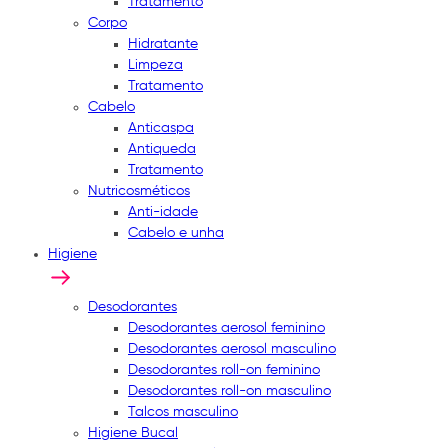
Tratamento
Corpo
Hidratante
Limpeza
Tratamento
Cabelo
Anticaspa
Antiqueda
Tratamento
Nutricosméticos
Anti-idade
Cabelo e unha
Higiene
Desodorantes
Desodorantes aerosol feminino
Desodorantes aerosol masculino
Desodorantes roll-on feminino
Desodorantes roll-on masculino
Talcos masculino
Higiene Bucal