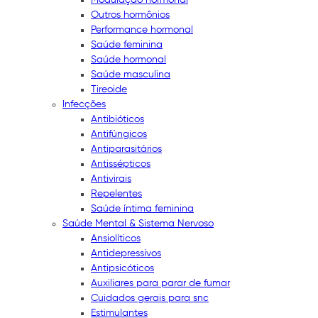
Outros hormônios
Performance hormonal
Saúde feminina
Saúde hormonal
Saúde masculina
Tireoide
Infecções
Antibióticos
Antifúngicos
Antiparasitários
Antissépticos
Antivirais
Repelentes
Saúde íntima feminina
Saúde Mental & Sistema Nervoso
Ansiolíticos
Antidepressivos
Antipsicóticos
Auxiliares para parar de fumar
Cuidados gerais para snc
Estimulantes