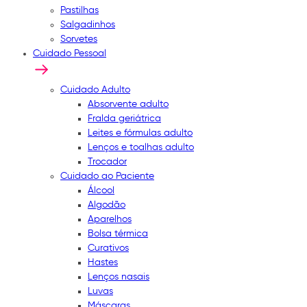
Pastilhas
Salgadinhos
Sorvetes
Cuidado Pessoal
Cuidado Adulto
Absorvente adulto
Fralda geriátrica
Leites e fórmulas adulto
Lenços e toalhas adulto
Trocador
Cuidado ao Paciente
Álcool
Algodão
Aparelhos
Bolsa térmica
Curativos
Hastes
Lenços nasais
Luvas
Máscaras