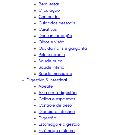
Bem-estar
Circulação
Corticoides
Cuidados pessoais
Curativos
Dor e inflamação
Olhos e visão
Ouvido, nariz e garganta
Pele e cabelo
Saúde bucal
Saúde íntima
Saúde masculina
Digestivo & Intestinal
Apetite
Azia e má digestão
Cólica e espasmos
Controle de peso
Diarreia e intestino
Digestão
Estômago e digestão
Estômago e úlcera