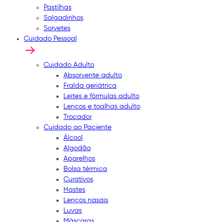
Pastilhas
Salgadinhos
Sorvetes
Cuidado Pessoal
Cuidado Adulto
Absorvente adulto
Fralda geriátrica
Leites e fórmulas adulto
Lenços e toalhas adulto
Trocador
Cuidado ao Paciente
Álcool
Algodão
Aparelhos
Bolsa térmica
Curativos
Hastes
Lenços nasais
Luvas
Máscaras