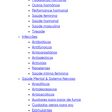
Outros hormônios
Performance hormonal
Saúde feminina
Saúde hormonal
Saúde masculina
Tireoide
Infecções
Antibióticos
Antifúngicos
Antiparasitários
Antissépticos
Antivirais
Repelentes
Saúde íntima feminina
Saúde Mental & Sistema Nervoso
Ansiolíticos
Antidepressivos
Antipsicóticos
Auxiliares para parar de fumar
Cuidados gerais para snc
Estimulantes