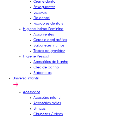
Creme dental
Enxaguantes
Escovas
Fio dental
Fixadores dentais
Higiene Íntima Feminina
Absorventes
Ceras e depilatórios
Sabonetes íntimos
Testes de gravidez
Higiene Pessoal
Acessórios de banho
Óleo de banho
Sabonetes
Universo Infantil
Acessórios
Acessório infantil
Acessórios mães
Brincos
Chupetas / bicos