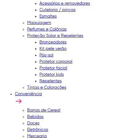
Acessórios e removedores
Cutelaria / pinças
Esmaltes
Maquiagem
Perfumes e Colônias
Proteção Solar e Repelentes
Bronzeadores
Kit pele verão
Pós-sol
Protetor corporal
Protetor facial
Protetor kids
Repelentes
Tintas e Colorações
Conveniência
Barras de Cereal
Bebidas
Doces
Eletrônicos
Mercearia