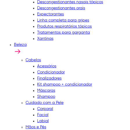
Descongestionantes nasais tópicos
Descongestionantes orais
Expectorantes
Linha completa para gripes
Produtos respiratórios tópicos
Tratamentos para garganta
Xantinas
Beleza
Cabelos
Acessórios
Condicionador
Finalizadores
Kit shampoo + condicionador
Máscaras
Shampoo
Cuidado com a Pele
Corporal
Facial
Labial
Mãos e Pés