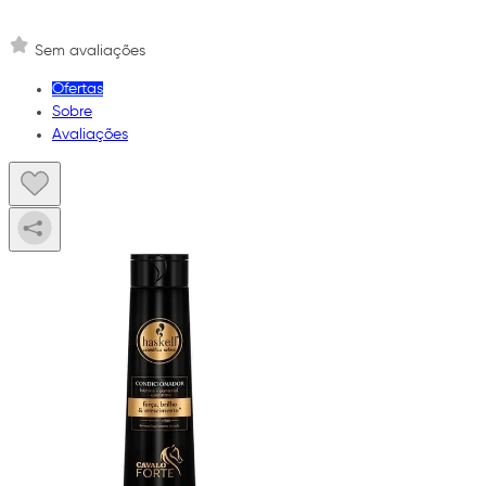
Sem avaliações
Ofertas
Sobre
Avaliações