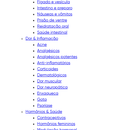
Fígado e vesícula
Intestino e preparo
Náuseas e vômitos
Prisão de ventre
Reidratação oral
Saúde intestinal
Dor & Inflamação
Acne
Analgésicos
Analgésicos potentes
Anti-inflamatórios
Corticoides
Dermatológicos
Dor muscular
Dor neuropática
Enxaqueca
Gota
Psoríase
Hormônios & Saúde
Contraceptivos
Hormônios femininos
Modulação hormonal