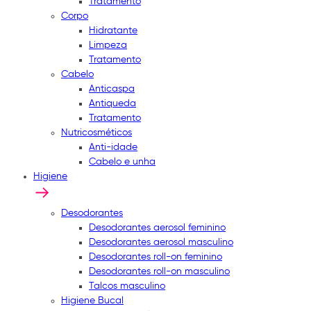
Tratamento
Corpo
Hidratante
Limpeza
Tratamento
Cabelo
Anticaspa
Antiqueda
Tratamento
Nutricosméticos
Anti-idade
Cabelo e unha
Higiene
Desodorantes
Desodorantes aerosol feminino
Desodorantes aerosol masculino
Desodorantes roll-on feminino
Desodorantes roll-on masculino
Talcos masculino
Higiene Bucal