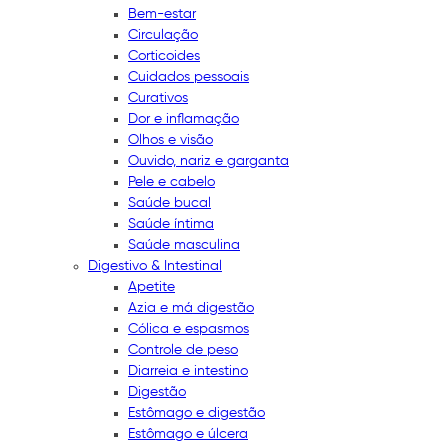
Bem-estar
Circulação
Corticoides
Cuidados pessoais
Curativos
Dor e inflamação
Olhos e visão
Ouvido, nariz e garganta
Pele e cabelo
Saúde bucal
Saúde íntima
Saúde masculina
Digestivo & Intestinal
Apetite
Azia e má digestão
Cólica e espasmos
Controle de peso
Diarreia e intestino
Digestão
Estômago e digestão
Estômago e úlcera