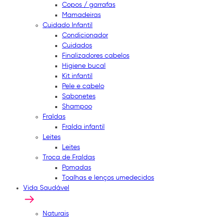
Copos / garrafas
Mamadeiras
Cuidado Infantil
Condicionador
Cuidados
Finalizadores cabelos
Higiene bucal
Kit infantil
Pele e cabelo
Sabonetes
Shampoo
Fraldas
Fralda infantil
Leites
Leites
Troca de Fraldas
Pomadas
Toalhas e lenços umedecidos
Vida Saudável
Naturais