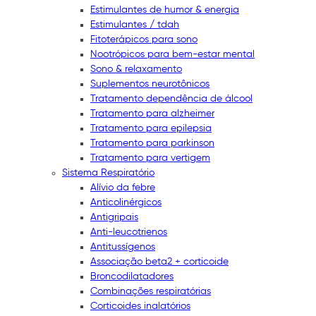
Estimulantes de humor & energia
Estimulantes / tdah
Fitoterápicos para sono
Nootrópicos para bem-estar mental
Sono & relaxamento
Suplementos neurotônicos
Tratamento dependência de álcool
Tratamento para alzheimer
Tratamento para epilepsia
Tratamento para parkinson
Tratamento para vertigem
Sistema Respiratório
Alívio da febre
Anticolinérgicos
Antigripais
Anti-leucotrienos
Antitussígenos
Associação beta2 + corticoide
Broncodilatadores
Combinações respiratórias
Corticoides inalatórios