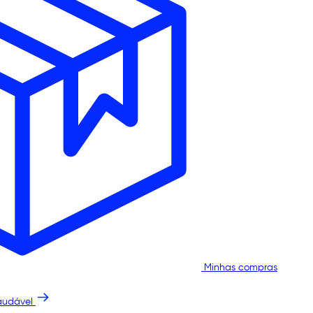
Minhas compras
audável