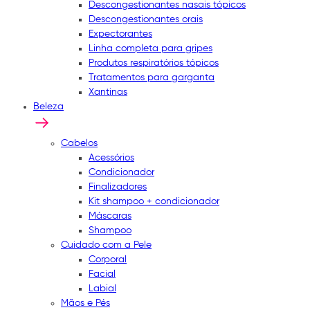
Descongestionantes nasais tópicos
Descongestionantes orais
Expectorantes
Linha completa para gripes
Produtos respiratórios tópicos
Tratamentos para garganta
Xantinas
Beleza
Cabelos
Acessórios
Condicionador
Finalizadores
Kit shampoo + condicionador
Máscaras
Shampoo
Cuidado com a Pele
Corporal
Facial
Labial
Mãos e Pés