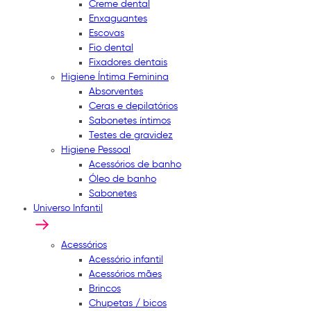
Creme dental
Enxaguantes
Escovas
Fio dental
Fixadores dentais
Higiene Íntima Feminina
Absorventes
Ceras e depilatórios
Sabonetes íntimos
Testes de gravidez
Higiene Pessoal
Acessórios de banho
Óleo de banho
Sabonetes
Universo Infantil
Acessórios
Acessório infantil
Acessórios mães
Brincos
Chupetas / bicos