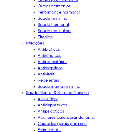
Outros hormônios
Performance hormonal
Saúde feminina
Saúde hormonal
Saúde masculina
Tireoide
Infecções
Antibióticos
Antifúngicos
Antiparasitários
Antissépticos
Antivirais
Repelentes
Saúde íntima feminina
Saúde Mental & Sistema Nervoso
Ansiolíticos
Antidepressivos
Antipsicóticos
Auxiliares para parar de fumar
Cuidados gerais para snc
Estimulantes