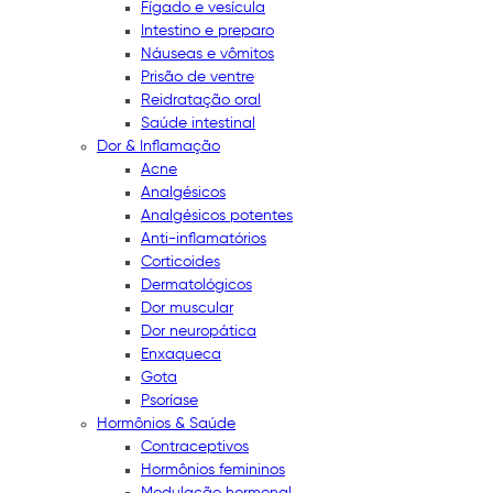
Fígado e vesícula
Intestino e preparo
Náuseas e vômitos
Prisão de ventre
Reidratação oral
Saúde intestinal
Dor & Inflamação
Acne
Analgésicos
Analgésicos potentes
Anti-inflamatórios
Corticoides
Dermatológicos
Dor muscular
Dor neuropática
Enxaqueca
Gota
Psoríase
Hormônios & Saúde
Contraceptivos
Hormônios femininos
Modulação hormonal