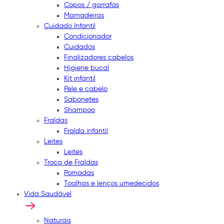
Copos / garrafas
Mamadeiras
Cuidado Infantil
Condicionador
Cuidados
Finalizadores cabelos
Higiene bucal
Kit infantil
Pele e cabelo
Sabonetes
Shampoo
Fraldas
Fralda infantil
Leites
Leites
Troca de Fraldas
Pomadas
Toalhas e lenços umedecidos
Vida Saudável
Naturais