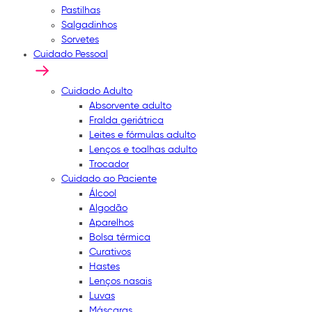
Pastilhas
Salgadinhos
Sorvetes
Cuidado Pessoal
Cuidado Adulto
Absorvente adulto
Fralda geriátrica
Leites e fórmulas adulto
Lenços e toalhas adulto
Trocador
Cuidado ao Paciente
Álcool
Algodão
Aparelhos
Bolsa térmica
Curativos
Hastes
Lenços nasais
Luvas
Máscaras