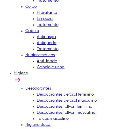
Tratamento
Corpo
Hidratante
Limpeza
Tratamento
Cabelo
Anticaspa
Antiqueda
Tratamento
Nutricosméticos
Anti-idade
Cabelo e unha
Higiene
Desodorantes
Desodorantes aerosol feminino
Desodorantes aerosol masculino
Desodorantes roll-on feminino
Desodorantes roll-on masculino
Talcos masculino
Higiene Bucal