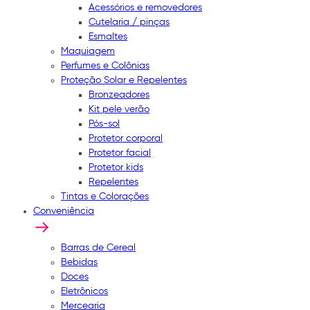
Acessórios e removedores
Cutelaria / pinças
Esmaltes
Maquiagem
Perfumes e Colônias
Proteção Solar e Repelentes
Bronzeadores
Kit pele verão
Pós-sol
Protetor corporal
Protetor facial
Protetor kids
Repelentes
Tintas e Colorações
Conveniência
Barras de Cereal
Bebidas
Doces
Eletrônicos
Mercearia