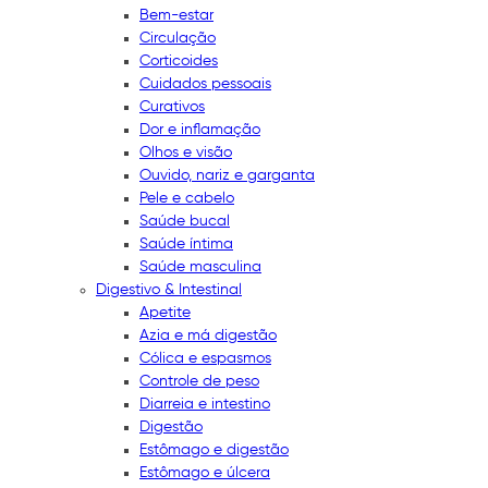
Bem-estar
Circulação
Corticoides
Cuidados pessoais
Curativos
Dor e inflamação
Olhos e visão
Ouvido, nariz e garganta
Pele e cabelo
Saúde bucal
Saúde íntima
Saúde masculina
Digestivo & Intestinal
Apetite
Azia e má digestão
Cólica e espasmos
Controle de peso
Diarreia e intestino
Digestão
Estômago e digestão
Estômago e úlcera