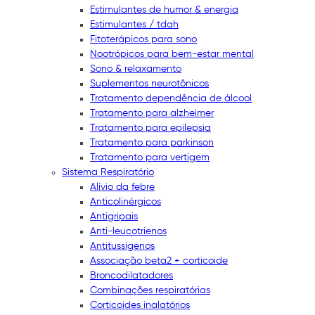
Estimulantes de humor & energia
Estimulantes / tdah
Fitoterápicos para sono
Nootrópicos para bem-estar mental
Sono & relaxamento
Suplementos neurotônicos
Tratamento dependência de álcool
Tratamento para alzheimer
Tratamento para epilepsia
Tratamento para parkinson
Tratamento para vertigem
Sistema Respiratório
Alívio da febre
Anticolinérgicos
Antigripais
Anti-leucotrienos
Antitussígenos
Associação beta2 + corticoide
Broncodilatadores
Combinações respiratórias
Corticoides inalatórios