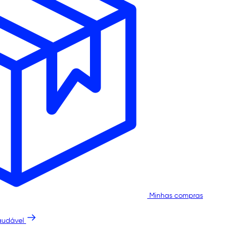
Minhas compras
audável