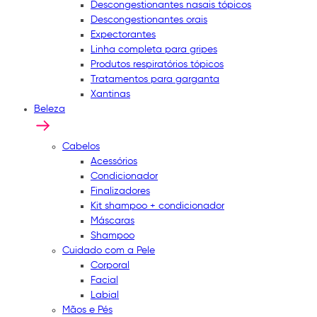
Descongestionantes nasais tópicos
Descongestionantes orais
Expectorantes
Linha completa para gripes
Produtos respiratórios tópicos
Tratamentos para garganta
Xantinas
Beleza
Cabelos
Acessórios
Condicionador
Finalizadores
Kit shampoo + condicionador
Máscaras
Shampoo
Cuidado com a Pele
Corporal
Facial
Labial
Mãos e Pés