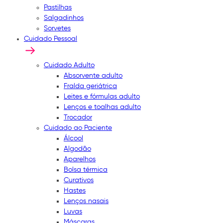
Pastilhas
Salgadinhos
Sorvetes
Cuidado Pessoal
Cuidado Adulto
Absorvente adulto
Fralda geriátrica
Leites e fórmulas adulto
Lenços e toalhas adulto
Trocador
Cuidado ao Paciente
Álcool
Algodão
Aparelhos
Bolsa térmica
Curativos
Hastes
Lenços nasais
Luvas
Máscaras