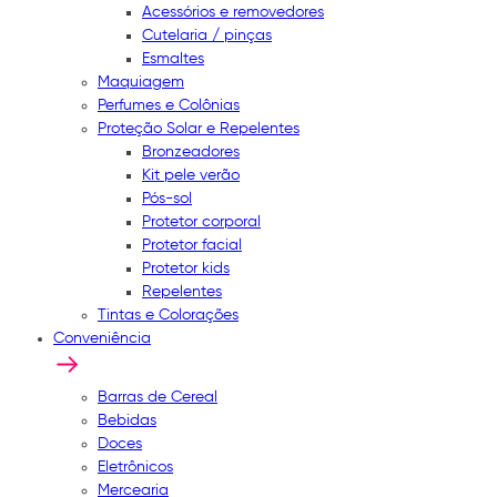
Acessórios e removedores
Cutelaria / pinças
Esmaltes
Maquiagem
Perfumes e Colônias
Proteção Solar e Repelentes
Bronzeadores
Kit pele verão
Pós-sol
Protetor corporal
Protetor facial
Protetor kids
Repelentes
Tintas e Colorações
Conveniência
Barras de Cereal
Bebidas
Doces
Eletrônicos
Mercearia