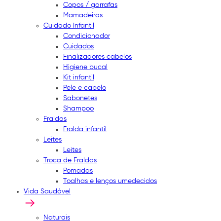
Copos / garrafas
Mamadeiras
Cuidado Infantil
Condicionador
Cuidados
Finalizadores cabelos
Higiene bucal
Kit infantil
Pele e cabelo
Sabonetes
Shampoo
Fraldas
Fralda infantil
Leites
Leites
Troca de Fraldas
Pomadas
Toalhas e lenços umedecidos
Vida Saudável
Naturais