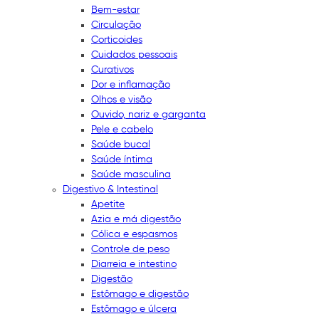
Bem-estar
Circulação
Corticoides
Cuidados pessoais
Curativos
Dor e inflamação
Olhos e visão
Ouvido, nariz e garganta
Pele e cabelo
Saúde bucal
Saúde íntima
Saúde masculina
Digestivo & Intestinal
Apetite
Azia e má digestão
Cólica e espasmos
Controle de peso
Diarreia e intestino
Digestão
Estômago e digestão
Estômago e úlcera