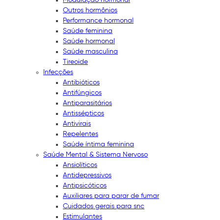
Outros hormônios
Performance hormonal
Saúde feminina
Saúde hormonal
Saúde masculina
Tireoide
Infecções
Antibióticos
Antifúngicos
Antiparasitários
Antissépticos
Antivirais
Repelentes
Saúde íntima feminina
Saúde Mental & Sistema Nervoso
Ansiolíticos
Antidepressivos
Antipsicóticos
Auxiliares para parar de fumar
Cuidados gerais para snc
Estimulantes