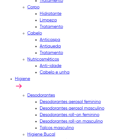
Tratamento
Corpo
Hidratante
Limpeza
Tratamento
Cabelo
Anticaspa
Antiqueda
Tratamento
Nutricosméticos
Anti-idade
Cabelo e unha
Higiene
Desodorantes
Desodorantes aerosol feminino
Desodorantes aerosol masculino
Desodorantes roll-on feminino
Desodorantes roll-on masculino
Talcos masculino
Higiene Bucal