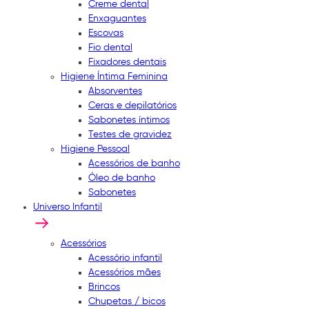
Creme dental
Enxaguantes
Escovas
Fio dental
Fixadores dentais
Higiene Íntima Feminina
Absorventes
Ceras e depilatórios
Sabonetes íntimos
Testes de gravidez
Higiene Pessoal
Acessórios de banho
Óleo de banho
Sabonetes
Universo Infantil
Acessórios
Acessório infantil
Acessórios mães
Brincos
Chupetas / bicos