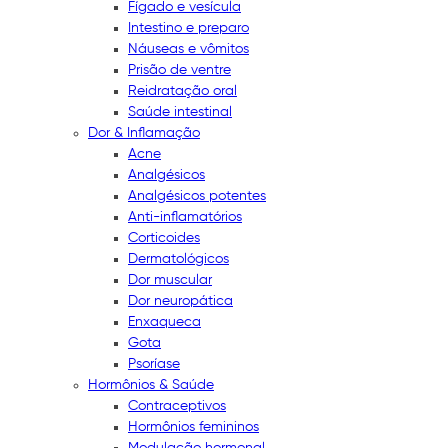
Fígado e vesícula
Intestino e preparo
Náuseas e vômitos
Prisão de ventre
Reidratação oral
Saúde intestinal
Dor & Inflamação
Acne
Analgésicos
Analgésicos potentes
Anti-inflamatórios
Corticoides
Dermatológicos
Dor muscular
Dor neuropática
Enxaqueca
Gota
Psoríase
Hormônios & Saúde
Contraceptivos
Hormônios femininos
Modulação hormonal