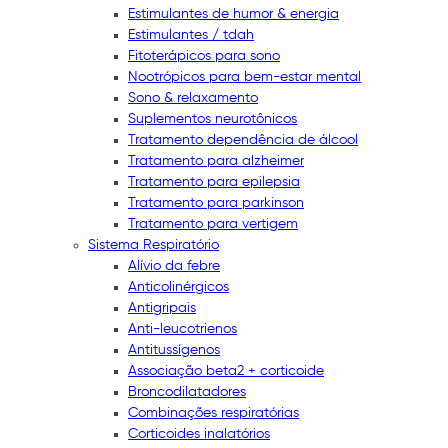
Estimulantes de humor & energia
Estimulantes / tdah
Fitoterápicos para sono
Nootrópicos para bem-estar mental
Sono & relaxamento
Suplementos neurotônicos
Tratamento dependência de álcool
Tratamento para alzheimer
Tratamento para epilepsia
Tratamento para parkinson
Tratamento para vertigem
Sistema Respiratório
Alívio da febre
Anticolinérgicos
Antigripais
Anti-leucotrienos
Antitussígenos
Associação beta2 + corticoide
Broncodilatadores
Combinações respiratórias
Corticoides inalatórios