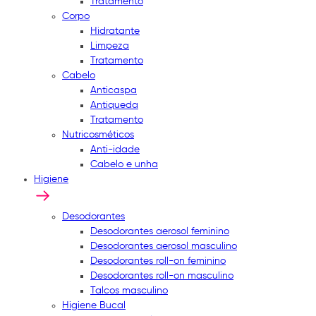
Tratamento
Corpo
Hidratante
Limpeza
Tratamento
Cabelo
Anticaspa
Antiqueda
Tratamento
Nutricosméticos
Anti-idade
Cabelo e unha
Higiene
Desodorantes
Desodorantes aerosol feminino
Desodorantes aerosol masculino
Desodorantes roll-on feminino
Desodorantes roll-on masculino
Talcos masculino
Higiene Bucal