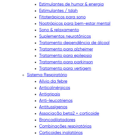
Estimulantes de humor & energia
Estimulantes / tdah
Fitoterápicos para sono
Nootrópicos para bem-estar mental
Sono & relaxamento
Suplementos neurotônicos
Tratamento dependência de álcool
Tratamento para alzheimer
Tratamento para epilepsia
Tratamento para parkinson
Tratamento para vertigem
Sistema Respiratório
Alívio da febre
Anticolinérgicos
Antigripais
Anti-leucotrienos
Antitussígenos
Associação beta2 + corticoide
Broncodilatadores
Combinações respiratórias
Corticoides inalatórios