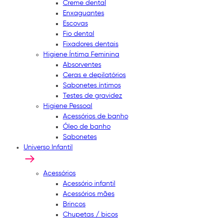
Creme dental
Enxaguantes
Escovas
Fio dental
Fixadores dentais
Higiene Íntima Feminina
Absorventes
Ceras e depilatórios
Sabonetes íntimos
Testes de gravidez
Higiene Pessoal
Acessórios de banho
Óleo de banho
Sabonetes
Universo Infantil
Acessórios
Acessório infantil
Acessórios mães
Brincos
Chupetas / bicos