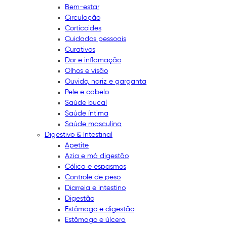
Bem-estar
Circulação
Corticoides
Cuidados pessoais
Curativos
Dor e inflamação
Olhos e visão
Ouvido, nariz e garganta
Pele e cabelo
Saúde bucal
Saúde íntima
Saúde masculina
Digestivo & Intestinal
Apetite
Azia e má digestão
Cólica e espasmos
Controle de peso
Diarreia e intestino
Digestão
Estômago e digestão
Estômago e úlcera