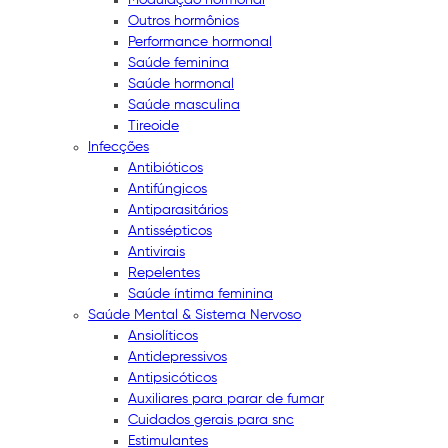
Outros hormônios
Performance hormonal
Saúde feminina
Saúde hormonal
Saúde masculina
Tireoide
Infecções
Antibióticos
Antifúngicos
Antiparasitários
Antissépticos
Antivirais
Repelentes
Saúde íntima feminina
Saúde Mental & Sistema Nervoso
Ansiolíticos
Antidepressivos
Antipsicóticos
Auxiliares para parar de fumar
Cuidados gerais para snc
Estimulantes