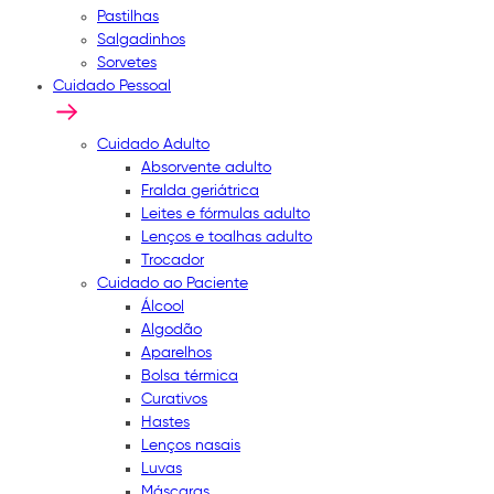
Pastilhas
Salgadinhos
Sorvetes
Cuidado Pessoal
Cuidado Adulto
Absorvente adulto
Fralda geriátrica
Leites e fórmulas adulto
Lenços e toalhas adulto
Trocador
Cuidado ao Paciente
Álcool
Algodão
Aparelhos
Bolsa térmica
Curativos
Hastes
Lenços nasais
Luvas
Máscaras