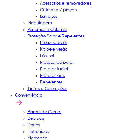
Acessórios e removedores
Cutelaria / pinças
Esmaltes
Maquiagem
Perfumes e Colônias
Proteção Solar e Repelentes
Bronzeadores
Kit pele verão
Pós-sol
Protetor corporal
Protetor facial
Protetor kids
Repelentes
Tintas e Colorações
Conveniência
Barras de Cereal
Bebidas
Doces
Eletrônicos
Mercearia