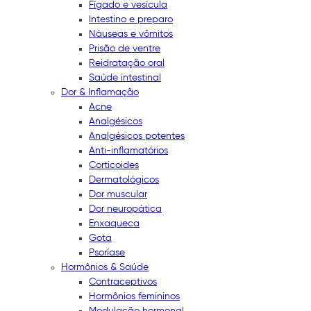
Fígado e vesícula
Intestino e preparo
Náuseas e vômitos
Prisão de ventre
Reidratação oral
Saúde intestinal
Dor & Inflamação
Acne
Analgésicos
Analgésicos potentes
Anti-inflamatórios
Corticoides
Dermatológicos
Dor muscular
Dor neuropática
Enxaqueca
Gota
Psoríase
Hormônios & Saúde
Contraceptivos
Hormônios femininos
Modulação hormonal