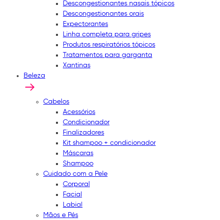
Descongestionantes nasais tópicos
Descongestionantes orais
Expectorantes
Linha completa para gripes
Produtos respiratórios tópicos
Tratamentos para garganta
Xantinas
Beleza
Cabelos
Acessórios
Condicionador
Finalizadores
Kit shampoo + condicionador
Máscaras
Shampoo
Cuidado com a Pele
Corporal
Facial
Labial
Mãos e Pés