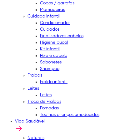
Copos / garrafas
Mamadeiras
Cuidado Infantil
Condicionador
Cuidados
Finalizadores cabelos
Higiene bucal
Kit infantil
Pele e cabelo
Sabonetes
Shampoo
Fraldas
Fralda infantil
Leites
Leites
Troca de Fraldas
Pomadas
Toalhas e lenços umedecidos
Vida Saudável
Naturais