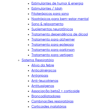
Estimulantes de humor & energia
Estimulantes / tdah
Fitoterápicos para sono
Nootrópicos para bem-estar mental
Sono & relaxamento
Suplementos neurotônicos
Tratamento dependência de álcool
Tratamento para alzheimer
Tratamento para epilepsia
Tratamento para parkinson
Tratamento para vertigem
Sistema Respiratório
Alívio da febre
Anticolinérgicos
Antigripais
Anti-leucotrienos
Antitussígenos
Associação beta2 + corticoide
Broncodilatadores
Combinações respiratórias
Corticoides inalatórios