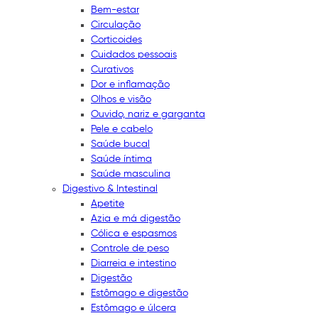
Bem-estar
Circulação
Corticoides
Cuidados pessoais
Curativos
Dor e inflamação
Olhos e visão
Ouvido, nariz e garganta
Pele e cabelo
Saúde bucal
Saúde íntima
Saúde masculina
Digestivo & Intestinal
Apetite
Azia e má digestão
Cólica e espasmos
Controle de peso
Diarreia e intestino
Digestão
Estômago e digestão
Estômago e úlcera