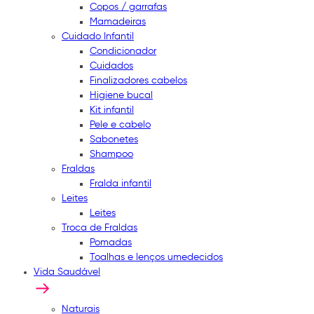
Copos / garrafas
Mamadeiras
Cuidado Infantil
Condicionador
Cuidados
Finalizadores cabelos
Higiene bucal
Kit infantil
Pele e cabelo
Sabonetes
Shampoo
Fraldas
Fralda infantil
Leites
Leites
Troca de Fraldas
Pomadas
Toalhas e lenços umedecidos
Vida Saudável
Naturais