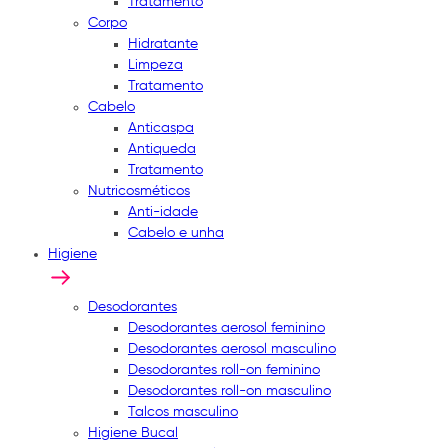
Tratamento
Corpo
Hidratante
Limpeza
Tratamento
Cabelo
Anticaspa
Antiqueda
Tratamento
Nutricosméticos
Anti-idade
Cabelo e unha
Higiene
Desodorantes
Desodorantes aerosol feminino
Desodorantes aerosol masculino
Desodorantes roll-on feminino
Desodorantes roll-on masculino
Talcos masculino
Higiene Bucal