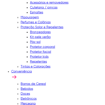
Acessórios e removedores
Cutelaria / pinças
Esmaltes
Maquiagem
Perfumes e Colônias
Proteção Solar e Repelentes
Bronzeadores
Kit pele verão
Pós-sol
Protetor corporal
Protetor facial
Protetor kids
Repelentes
Tintas e Colorações
Conveniência
Barras de Cereal
Bebidas
Doces
Eletrônicos
Mercearia