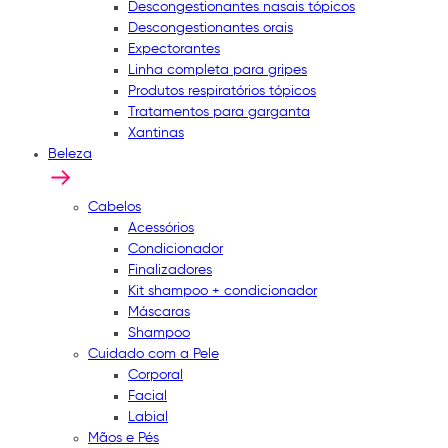
Descongestionantes nasais tópicos
Descongestionantes orais
Expectorantes
Linha completa para gripes
Produtos respiratórios tópicos
Tratamentos para garganta
Xantinas
Beleza
Cabelos
Acessórios
Condicionador
Finalizadores
Kit shampoo + condicionador
Máscaras
Shampoo
Cuidado com a Pele
Corporal
Facial
Labial
Mãos e Pés