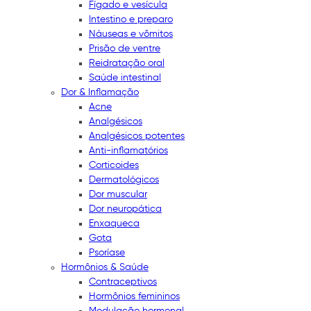
Fígado e vesícula
Intestino e preparo
Náuseas e vômitos
Prisão de ventre
Reidratação oral
Saúde intestinal
Dor & Inflamação
Acne
Analgésicos
Analgésicos potentes
Anti-inflamatórios
Corticoides
Dermatológicos
Dor muscular
Dor neuropática
Enxaqueca
Gota
Psoríase
Hormônios & Saúde
Contraceptivos
Hormônios femininos
Modulação hormonal