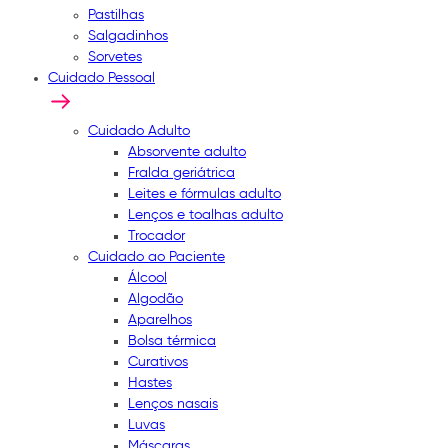
Pastilhas
Salgadinhos
Sorvetes
Cuidado Pessoal
Cuidado Adulto
Absorvente adulto
Fralda geriátrica
Leites e fórmulas adulto
Lenços e toalhas adulto
Trocador
Cuidado ao Paciente
Álcool
Algodão
Aparelhos
Bolsa térmica
Curativos
Hastes
Lenços nasais
Luvas
Máscaras