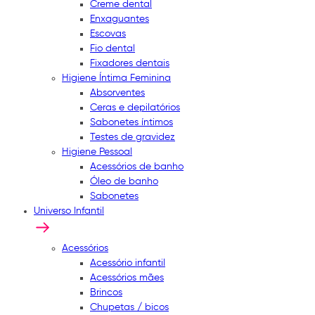
Creme dental
Enxaguantes
Escovas
Fio dental
Fixadores dentais
Higiene Íntima Feminina
Absorventes
Ceras e depilatórios
Sabonetes íntimos
Testes de gravidez
Higiene Pessoal
Acessórios de banho
Óleo de banho
Sabonetes
Universo Infantil
Acessórios
Acessório infantil
Acessórios mães
Brincos
Chupetas / bicos