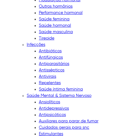
Outros hormônios
Performance hormonal
Saúde feminina
Saúde hormonal
Saúde masculina
Tireoide
Infecções
Antibióticos
Antifúngicos
Antiparasitários
Antissépticos
Antivirais
Repelentes
Saúde íntima feminina
Saúde Mental & Sistema Nervoso
Ansiolíticos
Antidepressivos
Antipsicóticos
Auxiliares para parar de fumar
Cuidados gerais para snc
Estimulantes