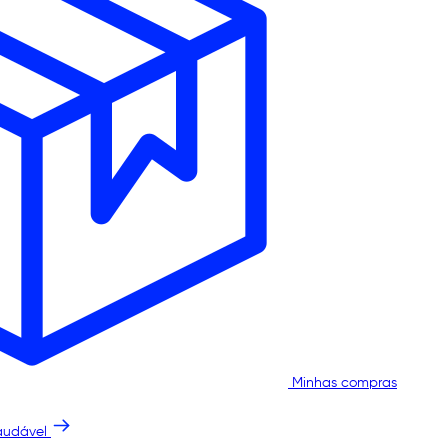
Minhas compras
audável