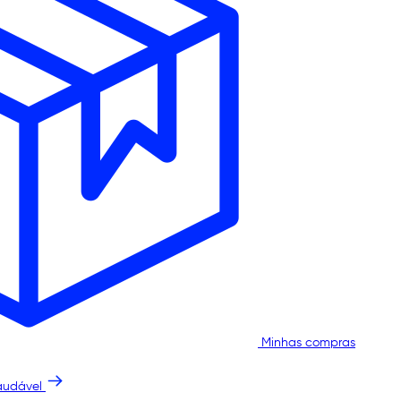
Minhas compras
audável