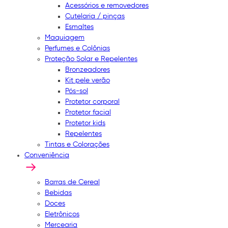
Acessórios e removedores
Cutelaria / pinças
Esmaltes
Maquiagem
Perfumes e Colônias
Proteção Solar e Repelentes
Bronzeadores
Kit pele verão
Pós-sol
Protetor corporal
Protetor facial
Protetor kids
Repelentes
Tintas e Colorações
Conveniência
Barras de Cereal
Bebidas
Doces
Eletrônicos
Mercearia