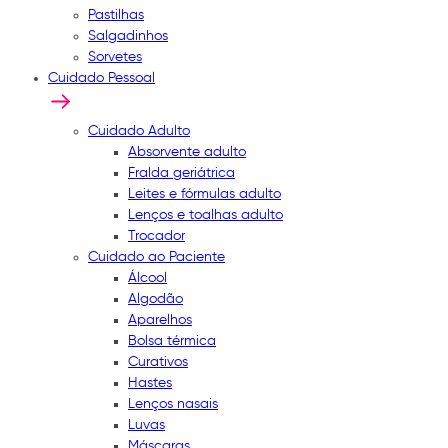
Pastilhas
Salgadinhos
Sorvetes
Cuidado Pessoal
Cuidado Adulto
Absorvente adulto
Fralda geriátrica
Leites e fórmulas adulto
Lenços e toalhas adulto
Trocador
Cuidado ao Paciente
Álcool
Algodão
Aparelhos
Bolsa térmica
Curativos
Hastes
Lenços nasais
Luvas
Máscaras