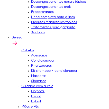
Descongestionantes nasais tópicos
Descongestionantes orais
Expectorantes
Linha completa para gripes
Produtos respiratórios tópicos
Tratamentos para garganta
Xantinas
Beleza
Cabelos
Acessórios
Condicionador
Finalizadores
Kit shampoo + condicionador
Máscaras
Shampoo
Cuidado com a Pele
Corporal
Facial
Labial
Mãos e Pés