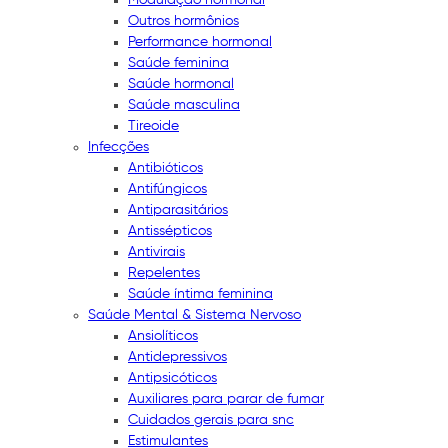
Outros hormônios
Performance hormonal
Saúde feminina
Saúde hormonal
Saúde masculina
Tireoide
Infecções
Antibióticos
Antifúngicos
Antiparasitários
Antissépticos
Antivirais
Repelentes
Saúde íntima feminina
Saúde Mental & Sistema Nervoso
Ansiolíticos
Antidepressivos
Antipsicóticos
Auxiliares para parar de fumar
Cuidados gerais para snc
Estimulantes