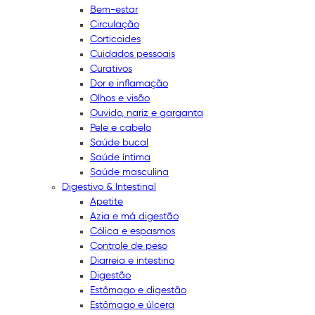
Bem-estar
Circulação
Corticoides
Cuidados pessoais
Curativos
Dor e inflamação
Olhos e visão
Ouvido, nariz e garganta
Pele e cabelo
Saúde bucal
Saúde íntima
Saúde masculina
Digestivo & Intestinal
Apetite
Azia e má digestão
Cólica e espasmos
Controle de peso
Diarreia e intestino
Digestão
Estômago e digestão
Estômago e úlcera