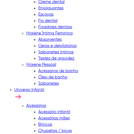
Creme dental
Enxaguantes
Escovas
Fio dental
Fixadores dentais
Higiene Íntima Feminina
Absorventes
Ceras e depilatórios
Sabonetes íntimos
Testes de gravidez
Higiene Pessoal
Acessórios de banho
Óleo de banho
Sabonetes
Universo Infantil
Acessórios
Acessório infantil
Acessórios mães
Brincos
Chupetas / bicos