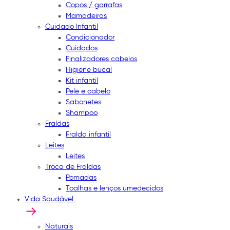
Copos / garrafas
Mamadeiras
Cuidado Infantil
Condicionador
Cuidados
Finalizadores cabelos
Higiene bucal
Kit infantil
Pele e cabelo
Sabonetes
Shampoo
Fraldas
Fralda infantil
Leites
Leites
Troca de Fraldas
Pomadas
Toalhas e lenços umedecidos
Vida Saudável
Naturais