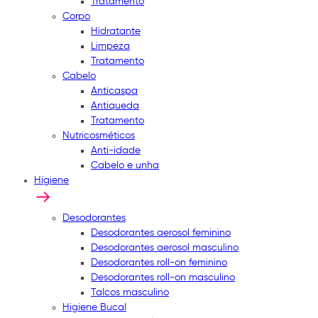
Tratamento
Corpo
Hidratante
Limpeza
Tratamento
Cabelo
Anticaspa
Antiqueda
Tratamento
Nutricosméticos
Anti-idade
Cabelo e unha
Higiene
Desodorantes
Desodorantes aerosol feminino
Desodorantes aerosol masculino
Desodorantes roll-on feminino
Desodorantes roll-on masculino
Talcos masculino
Higiene Bucal