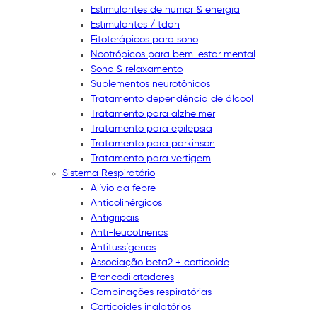
Estimulantes de humor & energia
Estimulantes / tdah
Fitoterápicos para sono
Nootrópicos para bem-estar mental
Sono & relaxamento
Suplementos neurotônicos
Tratamento dependência de álcool
Tratamento para alzheimer
Tratamento para epilepsia
Tratamento para parkinson
Tratamento para vertigem
Sistema Respiratório
Alívio da febre
Anticolinérgicos
Antigripais
Anti-leucotrienos
Antitussígenos
Associação beta2 + corticoide
Broncodilatadores
Combinações respiratórias
Corticoides inalatórios