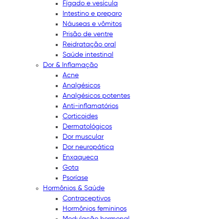
Fígado e vesícula
Intestino e preparo
Náuseas e vômitos
Prisão de ventre
Reidratação oral
Saúde intestinal
Dor & Inflamação
Acne
Analgésicos
Analgésicos potentes
Anti-inflamatórios
Corticoides
Dermatológicos
Dor muscular
Dor neuropática
Enxaqueca
Gota
Psoríase
Hormônios & Saúde
Contraceptivos
Hormônios femininos
Modulação hormonal