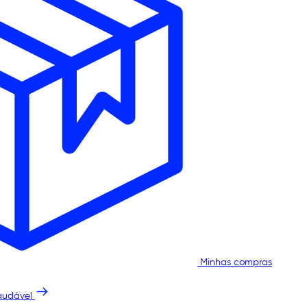
Minhas compras
audável