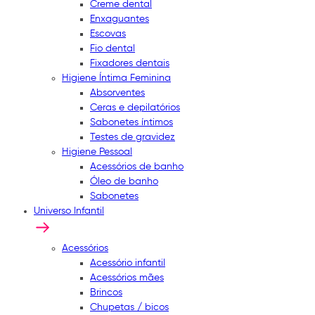
Creme dental
Enxaguantes
Escovas
Fio dental
Fixadores dentais
Higiene Íntima Feminina
Absorventes
Ceras e depilatórios
Sabonetes íntimos
Testes de gravidez
Higiene Pessoal
Acessórios de banho
Óleo de banho
Sabonetes
Universo Infantil
Acessórios
Acessório infantil
Acessórios mães
Brincos
Chupetas / bicos