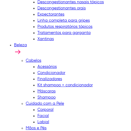
Descongestionantes nasais tópicos
Descongestionantes orais
Expectorantes
Linha completa para gripes
Produtos respiratórios tópicos
Tratamentos para garganta
Xantinas
Beleza
Cabelos
Acessórios
Condicionador
Finalizadores
Kit shampoo + condicionador
Máscaras
Shampoo
Cuidado com a Pele
Corporal
Facial
Labial
Mãos e Pés