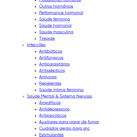
Outros hormônios
Performance hormonal
Saúde feminina
Saúde hormonal
Saúde masculina
Tireoide
Infecções
Antibióticos
Antifúngicos
Antiparasitários
Antissépticos
Antivirais
Repelentes
Saúde íntima feminina
Saúde Mental & Sistema Nervoso
Ansiolíticos
Antidepressivos
Antipsicóticos
Auxiliares para parar de fumar
Cuidados gerais para snc
Estimulantes