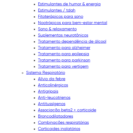
Estimulantes de humor & energia
Estimulantes / tdah
Fitoterápicos para sono
Nootrópicos para bem-estar mental
Sono & relaxamento
Suplementos neurotônicos
Tratamento dependência de álcool
Tratamento para alzheimer
Tratamento para epilepsia
Tratamento para parkinson
Tratamento para vertigem
Sistema Respiratório
Alívio da febre
Anticolinérgicos
Antigripais
Anti-leucotrienos
Antitussígenos
Associação beta2 + corticoide
Broncodilatadores
Combinações respiratórias
Corticoides inalatórios