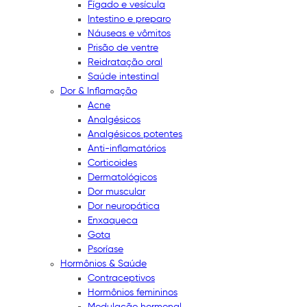
Fígado e vesícula
Intestino e preparo
Náuseas e vômitos
Prisão de ventre
Reidratação oral
Saúde intestinal
Dor & Inflamação
Acne
Analgésicos
Analgésicos potentes
Anti-inflamatórios
Corticoides
Dermatológicos
Dor muscular
Dor neuropática
Enxaqueca
Gota
Psoríase
Hormônios & Saúde
Contraceptivos
Hormônios femininos
Modulação hormonal