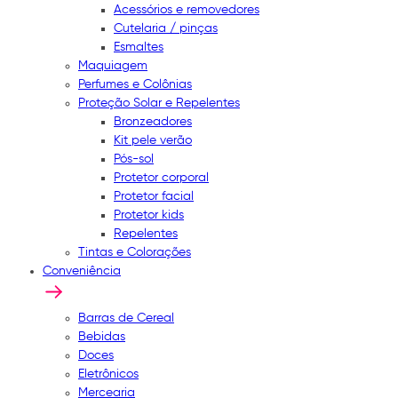
Acessórios e removedores
Cutelaria / pinças
Esmaltes
Maquiagem
Perfumes e Colônias
Proteção Solar e Repelentes
Bronzeadores
Kit pele verão
Pós-sol
Protetor corporal
Protetor facial
Protetor kids
Repelentes
Tintas e Colorações
Conveniência
Barras de Cereal
Bebidas
Doces
Eletrônicos
Mercearia