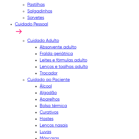
Pastilhas
Salgadinhos
Sorvetes
Cuidado Pessoal
Cuidado Adulto
Absorvente adulto
Fralda geriátrica
Leites e fórmulas adulto
Lenços e toalhas adulto
Trocador
Cuidado ao Paciente
Álcool
Algodão
Aparelhos
Bolsa térmica
Curativos
Hastes
Lenços nasais
Luvas
Máscaras