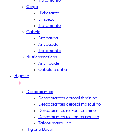
Tratamento
Corpo
Hidratante
Limpeza
Tratamento
Cabelo
Anticaspa
Antiqueda
Tratamento
Nutricosméticos
Anti-idade
Cabelo e unha
Higiene
Desodorantes
Desodorantes aerosol feminino
Desodorantes aerosol masculino
Desodorantes roll-on feminino
Desodorantes roll-on masculino
Talcos masculino
Higiene Bucal