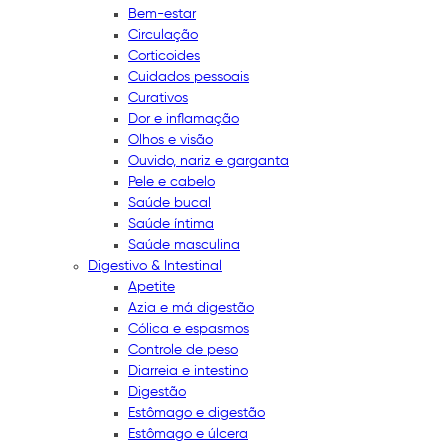
Bem-estar
Circulação
Corticoides
Cuidados pessoais
Curativos
Dor e inflamação
Olhos e visão
Ouvido, nariz e garganta
Pele e cabelo
Saúde bucal
Saúde íntima
Saúde masculina
Digestivo & Intestinal
Apetite
Azia e má digestão
Cólica e espasmos
Controle de peso
Diarreia e intestino
Digestão
Estômago e digestão
Estômago e úlcera