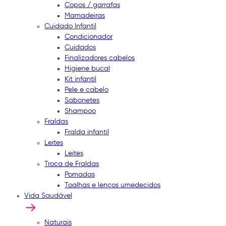
Copos / garrafas
Mamadeiras
Cuidado Infantil
Condicionador
Cuidados
Finalizadores cabelos
Higiene bucal
Kit infantil
Pele e cabelo
Sabonetes
Shampoo
Fraldas
Fralda infantil
Leites
Leites
Troca de Fraldas
Pomadas
Toalhas e lenços umedecidos
Vida Saudável
Naturais