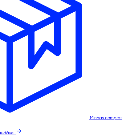
Minhas compras
audável