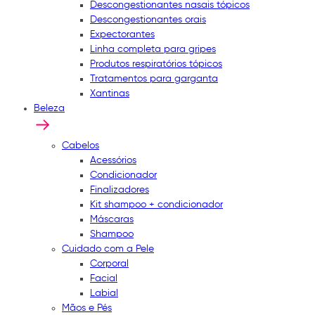
Descongestionantes nasais tópicos
Descongestionantes orais
Expectorantes
Linha completa para gripes
Produtos respiratórios tópicos
Tratamentos para garganta
Xantinas
Beleza
Cabelos
Acessórios
Condicionador
Finalizadores
Kit shampoo + condicionador
Máscaras
Shampoo
Cuidado com a Pele
Corporal
Facial
Labial
Mãos e Pés