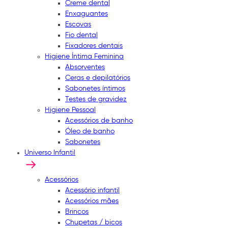
Creme dental
Enxaguantes
Escovas
Fio dental
Fixadores dentais
Higiene Íntima Feminina
Absorventes
Ceras e depilatórios
Sabonetes íntimos
Testes de gravidez
Higiene Pessoal
Acessórios de banho
Óleo de banho
Sabonetes
Universo Infantil
Acessórios
Acessório infantil
Acessórios mães
Brincos
Chupetas / bicos