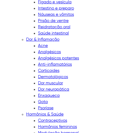
Fígado e vesícula
Intestino e preparo
Náuseas e vômitos
Prisão de ventre
Reidratação oral
Saúde intestinal
Dor & Inflamação
Acne
Analgésicos
Analgésicos potentes
Anti-inflamatórios
Corticoides
Dermatológicos
Dor muscular
Dor neuropática
Enxaqueca
Gota
Psoríase
Hormônios & Saúde
Contraceptivos
Hormônios femininos
Modulação hormonal