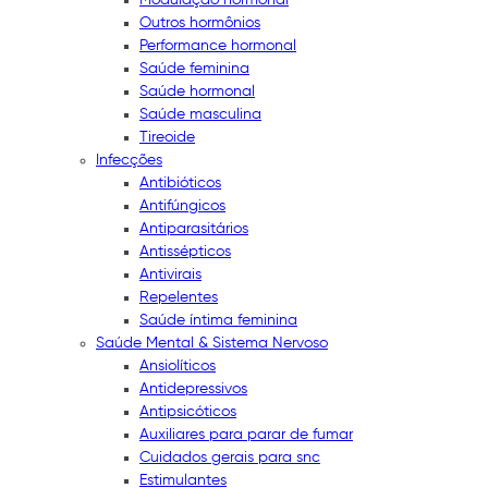
Outros hormônios
Performance hormonal
Saúde feminina
Saúde hormonal
Saúde masculina
Tireoide
Infecções
Antibióticos
Antifúngicos
Antiparasitários
Antissépticos
Antivirais
Repelentes
Saúde íntima feminina
Saúde Mental & Sistema Nervoso
Ansiolíticos
Antidepressivos
Antipsicóticos
Auxiliares para parar de fumar
Cuidados gerais para snc
Estimulantes