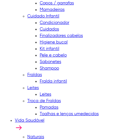
Copos / garrafas
Mamadeiras
Cuidado Infantil
Condicionador
Cuidados
Finalizadores cabelos
Higiene bucal
Kit infantil
Pele e cabelo
Sabonetes
Shampoo
Fraldas
Fralda infantil
Leites
Leites
Troca de Fraldas
Pomadas
Toalhas e lenços umedecidos
Vida Saudável
Naturais