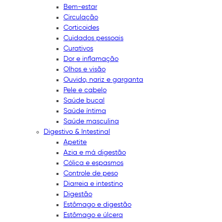
Bem-estar
Circulação
Corticoides
Cuidados pessoais
Curativos
Dor e inflamação
Olhos e visão
Ouvido, nariz e garganta
Pele e cabelo
Saúde bucal
Saúde íntima
Saúde masculina
Digestivo & Intestinal
Apetite
Azia e má digestão
Cólica e espasmos
Controle de peso
Diarreia e intestino
Digestão
Estômago e digestão
Estômago e úlcera