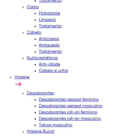
Tratamento
Corpo
Hidratante
Limpeza
Tratamento
Cabelo
Anticaspa
Antiqueda
Tratamento
Nutricosméticos
Anti-idade
Cabelo e unha
Higiene
Desodorantes
Desodorantes aerosol feminino
Desodorantes aerosol masculino
Desodorantes roll-on feminino
Desodorantes roll-on masculino
Talcos masculino
Higiene Bucal