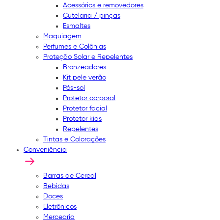
Acessórios e removedores
Cutelaria / pinças
Esmaltes
Maquiagem
Perfumes e Colônias
Proteção Solar e Repelentes
Bronzeadores
Kit pele verão
Pós-sol
Protetor corporal
Protetor facial
Protetor kids
Repelentes
Tintas e Colorações
Conveniência
Barras de Cereal
Bebidas
Doces
Eletrônicos
Mercearia