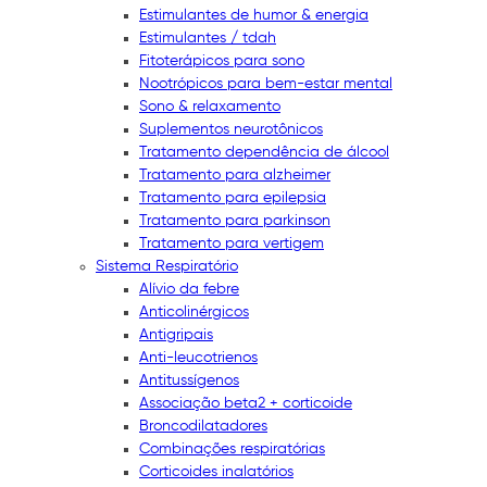
Estimulantes de humor & energia
Estimulantes / tdah
Fitoterápicos para sono
Nootrópicos para bem-estar mental
Sono & relaxamento
Suplementos neurotônicos
Tratamento dependência de álcool
Tratamento para alzheimer
Tratamento para epilepsia
Tratamento para parkinson
Tratamento para vertigem
Sistema Respiratório
Alívio da febre
Anticolinérgicos
Antigripais
Anti-leucotrienos
Antitussígenos
Associação beta2 + corticoide
Broncodilatadores
Combinações respiratórias
Corticoides inalatórios