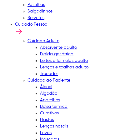
Pastilhas
Salgadinhos
Sorvetes
Cuidado Pessoal
Cuidado Adulto
Absorvente adulto
Fralda geriátrica
Leites e fórmulas adulto
Lenços e toalhas adulto
Trocador
Cuidado ao Paciente
Álcool
Algodão
Aparelhos
Bolsa térmica
Curativos
Hastes
Lenços nasais
Luvas
Máscaras