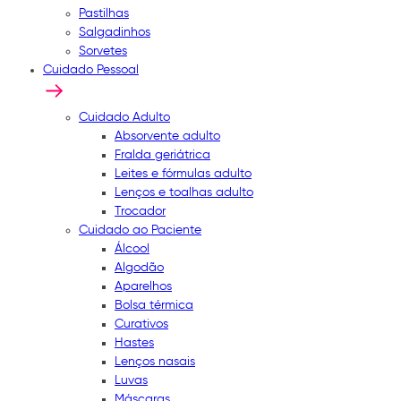
Pastilhas
Salgadinhos
Sorvetes
Cuidado Pessoal
Cuidado Adulto
Absorvente adulto
Fralda geriátrica
Leites e fórmulas adulto
Lenços e toalhas adulto
Trocador
Cuidado ao Paciente
Álcool
Algodão
Aparelhos
Bolsa térmica
Curativos
Hastes
Lenços nasais
Luvas
Máscaras