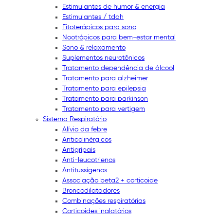
Estimulantes de humor & energia
Estimulantes / tdah
Fitoterápicos para sono
Nootrópicos para bem-estar mental
Sono & relaxamento
Suplementos neurotônicos
Tratamento dependência de álcool
Tratamento para alzheimer
Tratamento para epilepsia
Tratamento para parkinson
Tratamento para vertigem
Sistema Respiratório
Alívio da febre
Anticolinérgicos
Antigripais
Anti-leucotrienos
Antitussígenos
Associação beta2 + corticoide
Broncodilatadores
Combinações respiratórias
Corticoides inalatórios