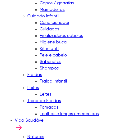
Copos / garrafas
Mamadeiras
Cuidado Infantil
Condicionador
Cuidados
Finalizadores cabelos
Higiene bucal
Kit infantil
Pele e cabelo
Sabonetes
Shampoo
Fraldas
Fralda infantil
Leites
Leites
Troca de Fraldas
Pomadas
Toalhas e lenços umedecidos
Vida Saudável
Naturais