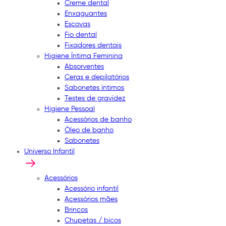
Creme dental
Enxaguantes
Escovas
Fio dental
Fixadores dentais
Higiene Íntima Feminina
Absorventes
Ceras e depilatórios
Sabonetes íntimos
Testes de gravidez
Higiene Pessoal
Acessórios de banho
Óleo de banho
Sabonetes
Universo Infantil
Acessórios
Acessório infantil
Acessórios mães
Brincos
Chupetas / bicos