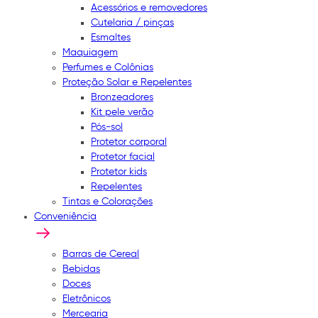
Acessórios e removedores
Cutelaria / pinças
Esmaltes
Maquiagem
Perfumes e Colônias
Proteção Solar e Repelentes
Bronzeadores
Kit pele verão
Pós-sol
Protetor corporal
Protetor facial
Protetor kids
Repelentes
Tintas e Colorações
Conveniência
Barras de Cereal
Bebidas
Doces
Eletrônicos
Mercearia