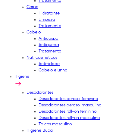
Tratamento
Corpo
Hidratante
Limpeza
Tratamento
Cabelo
Anticaspa
Antiqueda
Tratamento
Nutricosméticos
Anti-idade
Cabelo e unha
Higiene
Desodorantes
Desodorantes aerosol feminino
Desodorantes aerosol masculino
Desodorantes roll-on feminino
Desodorantes roll-on masculino
Talcos masculino
Higiene Bucal