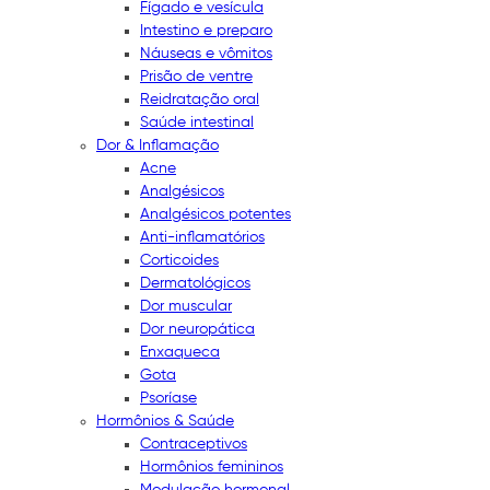
Fígado e vesícula
Intestino e preparo
Náuseas e vômitos
Prisão de ventre
Reidratação oral
Saúde intestinal
Dor & Inflamação
Acne
Analgésicos
Analgésicos potentes
Anti-inflamatórios
Corticoides
Dermatológicos
Dor muscular
Dor neuropática
Enxaqueca
Gota
Psoríase
Hormônios & Saúde
Contraceptivos
Hormônios femininos
Modulação hormonal