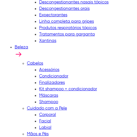
Descongestionantes nasais tópicos
Descongestionantes orais
Expectorantes
Linha completa para gripes
Produtos respiratórios tópicos
Tratamentos para garganta
Xantinas
Beleza
Cabelos
Acessórios
Condicionador
Finalizadores
Kit shampoo + condicionador
Máscaras
Shampoo
Cuidado com a Pele
Corporal
Facial
Labial
Mãos e Pés