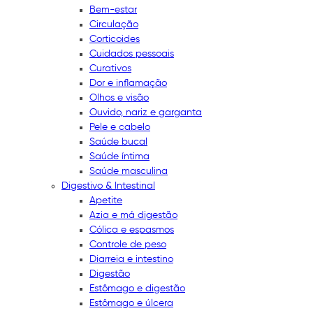
Bem-estar
Circulação
Corticoides
Cuidados pessoais
Curativos
Dor e inflamação
Olhos e visão
Ouvido, nariz e garganta
Pele e cabelo
Saúde bucal
Saúde íntima
Saúde masculina
Digestivo & Intestinal
Apetite
Azia e má digestão
Cólica e espasmos
Controle de peso
Diarreia e intestino
Digestão
Estômago e digestão
Estômago e úlcera