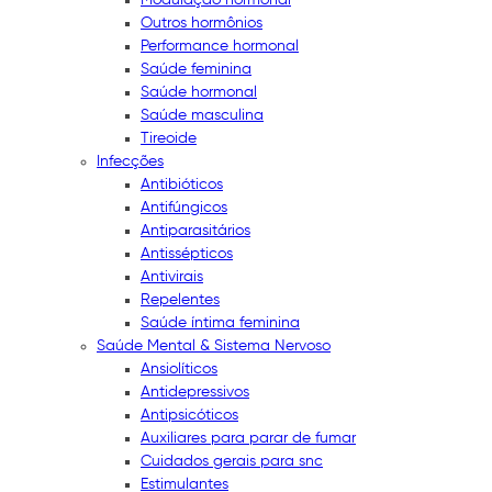
Outros hormônios
Performance hormonal
Saúde feminina
Saúde hormonal
Saúde masculina
Tireoide
Infecções
Antibióticos
Antifúngicos
Antiparasitários
Antissépticos
Antivirais
Repelentes
Saúde íntima feminina
Saúde Mental & Sistema Nervoso
Ansiolíticos
Antidepressivos
Antipsicóticos
Auxiliares para parar de fumar
Cuidados gerais para snc
Estimulantes