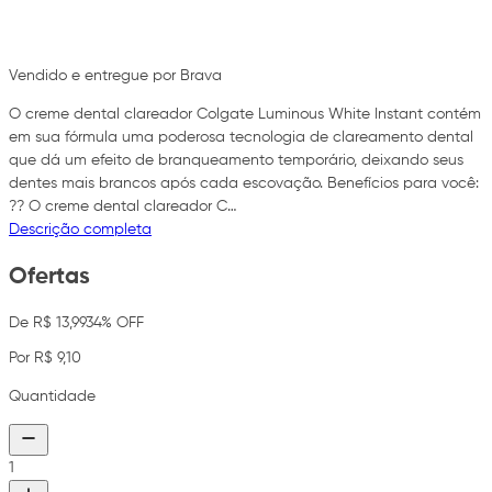
Vendido e entregue por Brava
O creme dental clareador Colgate Luminous White Instant contém
em sua fórmula uma poderosa tecnologia de clareamento dental
que dá um efeito de branqueamento temporário, deixando seus
dentes mais brancos após cada escovação. Benefícios para você:
?? O creme dental clareador C…
Descrição completa
Ofertas
De R$ 13,99
34% OFF
Por R$ 9,10
Quantidade
1