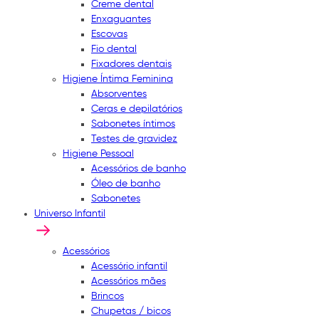
Creme dental
Enxaguantes
Escovas
Fio dental
Fixadores dentais
Higiene Íntima Feminina
Absorventes
Ceras e depilatórios
Sabonetes íntimos
Testes de gravidez
Higiene Pessoal
Acessórios de banho
Óleo de banho
Sabonetes
Universo Infantil
Acessórios
Acessório infantil
Acessórios mães
Brincos
Chupetas / bicos