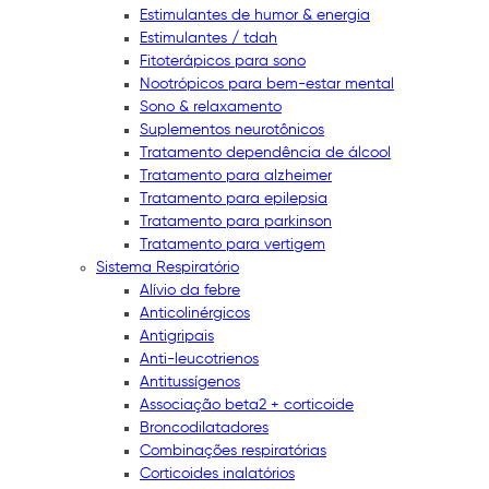
Estimulantes de humor & energia
Estimulantes / tdah
Fitoterápicos para sono
Nootrópicos para bem-estar mental
Sono & relaxamento
Suplementos neurotônicos
Tratamento dependência de álcool
Tratamento para alzheimer
Tratamento para epilepsia
Tratamento para parkinson
Tratamento para vertigem
Sistema Respiratório
Alívio da febre
Anticolinérgicos
Antigripais
Anti-leucotrienos
Antitussígenos
Associação beta2 + corticoide
Broncodilatadores
Combinações respiratórias
Corticoides inalatórios