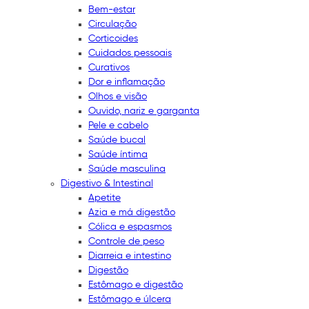
Bem-estar
Circulação
Corticoides
Cuidados pessoais
Curativos
Dor e inflamação
Olhos e visão
Ouvido, nariz e garganta
Pele e cabelo
Saúde bucal
Saúde íntima
Saúde masculina
Digestivo & Intestinal
Apetite
Azia e má digestão
Cólica e espasmos
Controle de peso
Diarreia e intestino
Digestão
Estômago e digestão
Estômago e úlcera