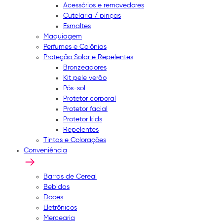
Acessórios e removedores
Cutelaria / pinças
Esmaltes
Maquiagem
Perfumes e Colônias
Proteção Solar e Repelentes
Bronzeadores
Kit pele verão
Pós-sol
Protetor corporal
Protetor facial
Protetor kids
Repelentes
Tintas e Colorações
Conveniência
Barras de Cereal
Bebidas
Doces
Eletrônicos
Mercearia