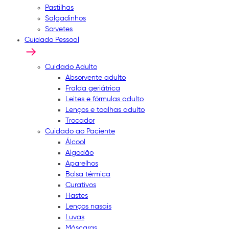
Pastilhas
Salgadinhos
Sorvetes
Cuidado Pessoal
Cuidado Adulto
Absorvente adulto
Fralda geriátrica
Leites e fórmulas adulto
Lenços e toalhas adulto
Trocador
Cuidado ao Paciente
Álcool
Algodão
Aparelhos
Bolsa térmica
Curativos
Hastes
Lenços nasais
Luvas
Máscaras