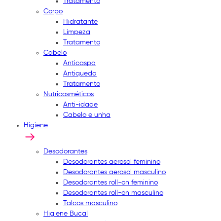
Tratamento
Corpo
Hidratante
Limpeza
Tratamento
Cabelo
Anticaspa
Antiqueda
Tratamento
Nutricosméticos
Anti-idade
Cabelo e unha
Higiene
Desodorantes
Desodorantes aerosol feminino
Desodorantes aerosol masculino
Desodorantes roll-on feminino
Desodorantes roll-on masculino
Talcos masculino
Higiene Bucal