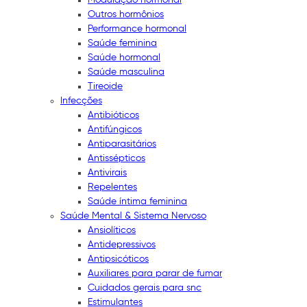
Outros hormônios
Performance hormonal
Saúde feminina
Saúde hormonal
Saúde masculina
Tireoide
Infecções
Antibióticos
Antifúngicos
Antiparasitários
Antissépticos
Antivirais
Repelentes
Saúde íntima feminina
Saúde Mental & Sistema Nervoso
Ansiolíticos
Antidepressivos
Antipsicóticos
Auxiliares para parar de fumar
Cuidados gerais para snc
Estimulantes