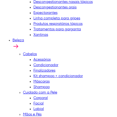
Descongestionantes nasais tópicos
Descongestionantes orais
Expectorantes
Linha completa para gripes
Produtos respiratórios tópicos
Tratamentos para garganta
Xantinas
Beleza
Cabelos
Acessórios
Condicionador
Finalizadores
Kit shampoo + condicionador
Máscaras
Shampoo
Cuidado com a Pele
Corporal
Facial
Labial
Mãos e Pés