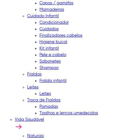
Copos / garrafas
Mamadeiras
Cuidado Infantil
Condicionador
Cuidados
Finalizadores cabelos
Higiene bucal
Kit infantil
Pele e cabelo
Sabonetes
Shampoo
Fraldas
Fralda infantil
Leites
Leites
Troca de Fraldas
Pomadas
Toalhas e lenços umedecidos
Vida Saudável
Naturais