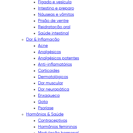
Fígado e vesícula
Intestino e preparo
Náuseas e vômitos
Prisão de ventre
Reidratação oral
Saúde intestinal
Dor & Inflamação
Acne
Analgésicos
Analgésicos potentes
Anti-inflamatórios
Corticoides
Dermatológicos
Dor muscular
Dor neuropática
Enxaqueca
Gota
Psoríase
Hormônios & Saúde
Contraceptivos
Hormônios femininos
Modulação hormonal