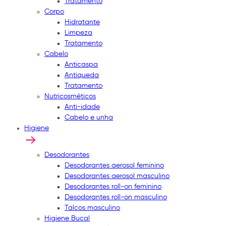
Tratamento
Corpo
Hidratante
Limpeza
Tratamento
Cabelo
Anticaspa
Antiqueda
Tratamento
Nutricosméticos
Anti-idade
Cabelo e unha
Higiene
Desodorantes
Desodorantes aerosol feminino
Desodorantes aerosol masculino
Desodorantes roll-on feminino
Desodorantes roll-on masculino
Talcos masculino
Higiene Bucal