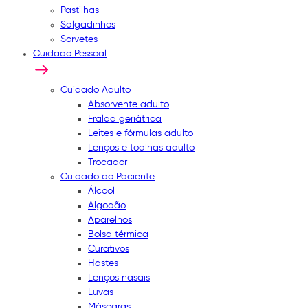
Pastilhas
Salgadinhos
Sorvetes
Cuidado Pessoal
Cuidado Adulto
Absorvente adulto
Fralda geriátrica
Leites e fórmulas adulto
Lenços e toalhas adulto
Trocador
Cuidado ao Paciente
Álcool
Algodão
Aparelhos
Bolsa térmica
Curativos
Hastes
Lenços nasais
Luvas
Máscaras