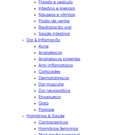
Fígado e vesícula
Intestino e preparo
Náuseas e vômitos
Prisão de ventre
Reidratação oral
Saúde intestinal
Dor & Inflamação
Acne
Analgésicos
Analgésicos potentes
Anti-inflamatórios
Corticoides
Dermatológicos
Dor muscular
Dor neuropática
Enxaqueca
Gota
Psoríase
Hormônios & Saúde
Contraceptivos
Hormônios femininos
Modulação hormonal