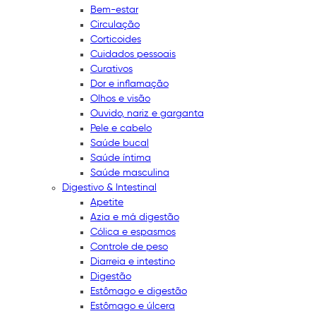
Bem-estar
Circulação
Corticoides
Cuidados pessoais
Curativos
Dor e inflamação
Olhos e visão
Ouvido, nariz e garganta
Pele e cabelo
Saúde bucal
Saúde íntima
Saúde masculina
Digestivo & Intestinal
Apetite
Azia e má digestão
Cólica e espasmos
Controle de peso
Diarreia e intestino
Digestão
Estômago e digestão
Estômago e úlcera