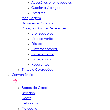
Acessórios e removedores
Cutelaria / pinças
Esmaltes
Maquiagem
Perfumes e Colônias
Proteção Solar e Repelentes
Bronzeadores
Kit pele verão
Pós-sol
Protetor corporal
Protetor facial
Protetor kids
Repelentes
Tintas e Colorações
Conveniência
Barras de Cereal
Bebidas
Doces
Eletrônicos
Mercearia