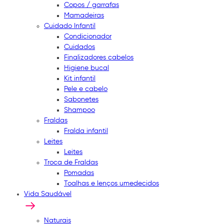
Copos / garrafas
Mamadeiras
Cuidado Infantil
Condicionador
Cuidados
Finalizadores cabelos
Higiene bucal
Kit infantil
Pele e cabelo
Sabonetes
Shampoo
Fraldas
Fralda infantil
Leites
Leites
Troca de Fraldas
Pomadas
Toalhas e lenços umedecidos
Vida Saudável
Naturais