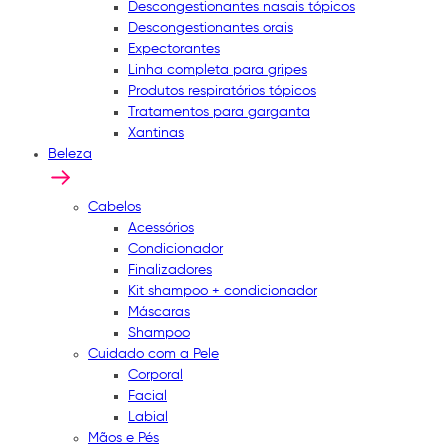
Descongestionantes nasais tópicos
Descongestionantes orais
Expectorantes
Linha completa para gripes
Produtos respiratórios tópicos
Tratamentos para garganta
Xantinas
Beleza
Cabelos
Acessórios
Condicionador
Finalizadores
Kit shampoo + condicionador
Máscaras
Shampoo
Cuidado com a Pele
Corporal
Facial
Labial
Mãos e Pés