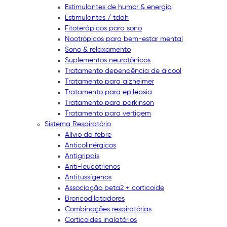
Estimulantes de humor & energia
Estimulantes / tdah
Fitoterápicos para sono
Nootrópicos para bem-estar mental
Sono & relaxamento
Suplementos neurotônicos
Tratamento dependência de álcool
Tratamento para alzheimer
Tratamento para epilepsia
Tratamento para parkinson
Tratamento para vertigem
Sistema Respiratório
Alívio da febre
Anticolinérgicos
Antigripais
Anti-leucotrienos
Antitussígenos
Associação beta2 + corticoide
Broncodilatadores
Combinações respiratórias
Corticoides inalatórios