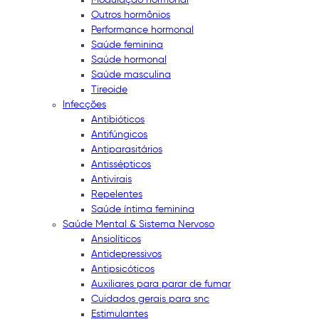
Outros hormônios
Performance hormonal
Saúde feminina
Saúde hormonal
Saúde masculina
Tireoide
Infecções
Antibióticos
Antifúngicos
Antiparasitários
Antissépticos
Antivirais
Repelentes
Saúde íntima feminina
Saúde Mental & Sistema Nervoso
Ansiolíticos
Antidepressivos
Antipsicóticos
Auxiliares para parar de fumar
Cuidados gerais para snc
Estimulantes