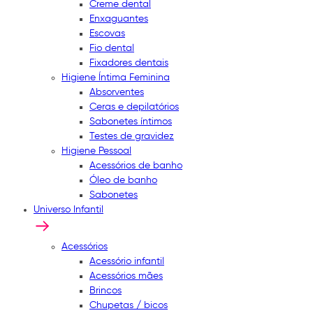
Creme dental
Enxaguantes
Escovas
Fio dental
Fixadores dentais
Higiene Íntima Feminina
Absorventes
Ceras e depilatórios
Sabonetes íntimos
Testes de gravidez
Higiene Pessoal
Acessórios de banho
Óleo de banho
Sabonetes
Universo Infantil
Acessórios
Acessório infantil
Acessórios mães
Brincos
Chupetas / bicos