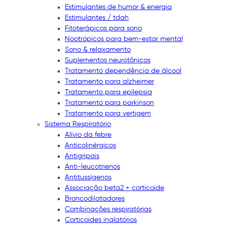
Estimulantes de humor & energia
Estimulantes / tdah
Fitoterápicos para sono
Nootrópicos para bem-estar mental
Sono & relaxamento
Suplementos neurotônicos
Tratamento dependência de álcool
Tratamento para alzheimer
Tratamento para epilepsia
Tratamento para parkinson
Tratamento para vertigem
Sistema Respiratório
Alívio da febre
Anticolinérgicos
Antigripais
Anti-leucotrienos
Antitussígenos
Associação beta2 + corticoide
Broncodilatadores
Combinações respiratórias
Corticoides inalatórios