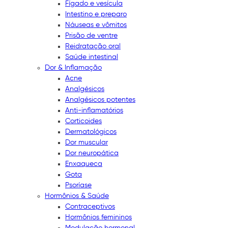
Fígado e vesícula
Intestino e preparo
Náuseas e vômitos
Prisão de ventre
Reidratação oral
Saúde intestinal
Dor & Inflamação
Acne
Analgésicos
Analgésicos potentes
Anti-inflamatórios
Corticoides
Dermatológicos
Dor muscular
Dor neuropática
Enxaqueca
Gota
Psoríase
Hormônios & Saúde
Contraceptivos
Hormônios femininos
Modulação hormonal