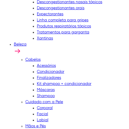
Descongestionantes nasais tópicos
Descongestionantes orais
Expectorantes
Linha completa para gripes
Produtos respiratórios tópicos
Tratamentos para garganta
Xantinas
Beleza
Cabelos
Acessórios
Condicionador
Finalizadores
Kit shampoo + condicionador
Máscaras
Shampoo
Cuidado com a Pele
Corporal
Facial
Labial
Mãos e Pés