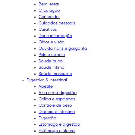
Bem-estar
Circulação
Corticoides
Cuidados pessoais
Curativos
Dor e inflamação
Olhos e visão
Ouvido, nariz e garganta
Pele e cabelo
Saúde bucal
Saúde íntima
Saúde masculina
Digestivo & Intestinal
Apetite
Azia e má digestão
Cólica e espasmos
Controle de peso
Diarreia e intestino
Digestão
Estômago e digestão
Estômago e úlcera