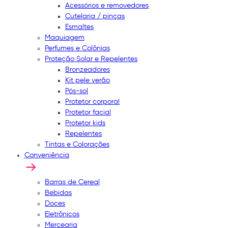
Acessórios e removedores
Cutelaria / pinças
Esmaltes
Maquiagem
Perfumes e Colônias
Proteção Solar e Repelentes
Bronzeadores
Kit pele verão
Pós-sol
Protetor corporal
Protetor facial
Protetor kids
Repelentes
Tintas e Colorações
Conveniência
Barras de Cereal
Bebidas
Doces
Eletrônicos
Mercearia