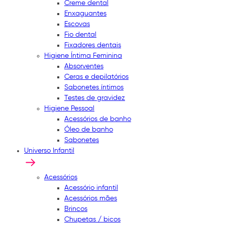
Creme dental
Enxaguantes
Escovas
Fio dental
Fixadores dentais
Higiene Íntima Feminina
Absorventes
Ceras e depilatórios
Sabonetes íntimos
Testes de gravidez
Higiene Pessoal
Acessórios de banho
Óleo de banho
Sabonetes
Universo Infantil
Acessórios
Acessório infantil
Acessórios mães
Brincos
Chupetas / bicos