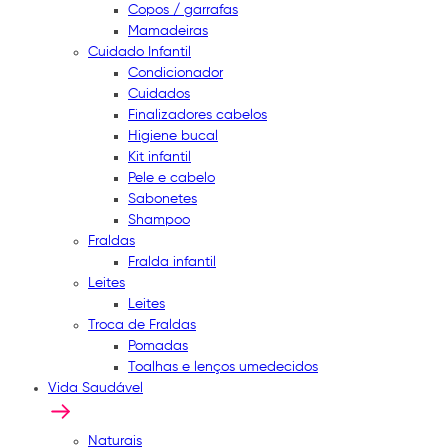
Copos / garrafas
Mamadeiras
Cuidado Infantil
Condicionador
Cuidados
Finalizadores cabelos
Higiene bucal
Kit infantil
Pele e cabelo
Sabonetes
Shampoo
Fraldas
Fralda infantil
Leites
Leites
Troca de Fraldas
Pomadas
Toalhas e lenços umedecidos
Vida Saudável
Naturais