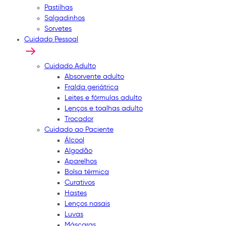
Pastilhas
Salgadinhos
Sorvetes
Cuidado Pessoal
Cuidado Adulto
Absorvente adulto
Fralda geriátrica
Leites e fórmulas adulto
Lenços e toalhas adulto
Trocador
Cuidado ao Paciente
Álcool
Algodão
Aparelhos
Bolsa térmica
Curativos
Hastes
Lenços nasais
Luvas
Máscaras