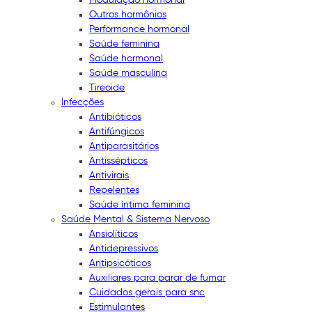
Outros hormônios
Performance hormonal
Saúde feminina
Saúde hormonal
Saúde masculina
Tireoide
Infecções
Antibióticos
Antifúngicos
Antiparasitários
Antissépticos
Antivirais
Repelentes
Saúde íntima feminina
Saúde Mental & Sistema Nervoso
Ansiolíticos
Antidepressivos
Antipsicóticos
Auxiliares para parar de fumar
Cuidados gerais para snc
Estimulantes