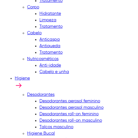
Tratamento
Corpo
Hidratante
Limpeza
Tratamento
Cabelo
Anticaspa
Antiqueda
Tratamento
Nutricosméticos
Anti-idade
Cabelo e unha
Higiene
Desodorantes
Desodorantes aerosol feminino
Desodorantes aerosol masculino
Desodorantes roll-on feminino
Desodorantes roll-on masculino
Talcos masculino
Higiene Bucal