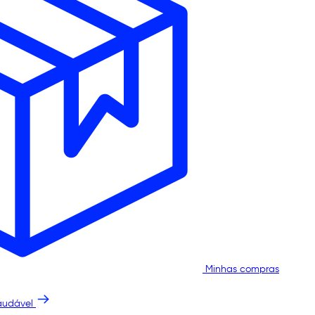
Minhas compras
audável