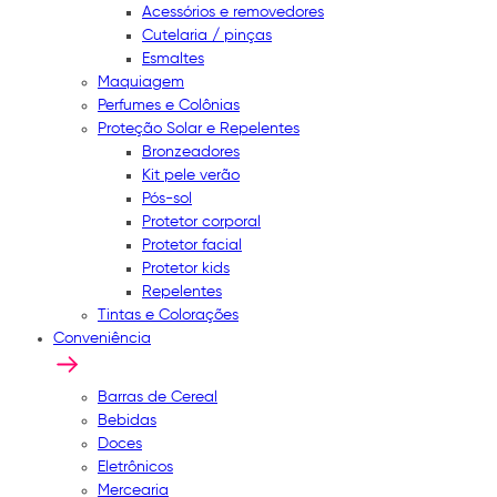
Acessórios e removedores
Cutelaria / pinças
Esmaltes
Maquiagem
Perfumes e Colônias
Proteção Solar e Repelentes
Bronzeadores
Kit pele verão
Pós-sol
Protetor corporal
Protetor facial
Protetor kids
Repelentes
Tintas e Colorações
Conveniência
Barras de Cereal
Bebidas
Doces
Eletrônicos
Mercearia