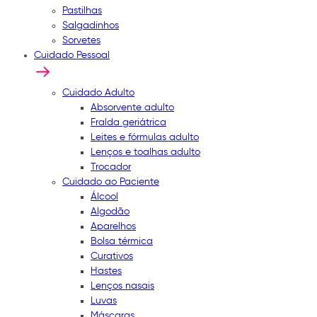
Pastilhas
Salgadinhos
Sorvetes
Cuidado Pessoal
Cuidado Adulto
Absorvente adulto
Fralda geriátrica
Leites e fórmulas adulto
Lenços e toalhas adulto
Trocador
Cuidado ao Paciente
Álcool
Algodão
Aparelhos
Bolsa térmica
Curativos
Hastes
Lenços nasais
Luvas
Máscaras