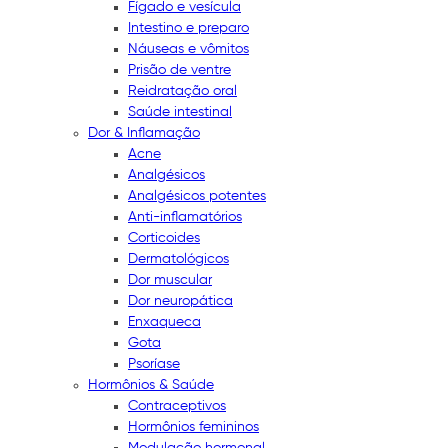
Fígado e vesícula
Intestino e preparo
Náuseas e vômitos
Prisão de ventre
Reidratação oral
Saúde intestinal
Dor & Inflamação
Acne
Analgésicos
Analgésicos potentes
Anti-inflamatórios
Corticoides
Dermatológicos
Dor muscular
Dor neuropática
Enxaqueca
Gota
Psoríase
Hormônios & Saúde
Contraceptivos
Hormônios femininos
Modulação hormonal