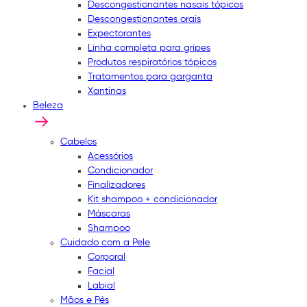
Descongestionantes nasais tópicos
Descongestionantes orais
Expectorantes
Linha completa para gripes
Produtos respiratórios tópicos
Tratamentos para garganta
Xantinas
Beleza
Cabelos
Acessórios
Condicionador
Finalizadores
Kit shampoo + condicionador
Máscaras
Shampoo
Cuidado com a Pele
Corporal
Facial
Labial
Mãos e Pés