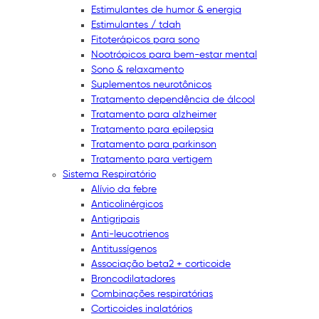
Estimulantes de humor & energia
Estimulantes / tdah
Fitoterápicos para sono
Nootrópicos para bem-estar mental
Sono & relaxamento
Suplementos neurotônicos
Tratamento dependência de álcool
Tratamento para alzheimer
Tratamento para epilepsia
Tratamento para parkinson
Tratamento para vertigem
Sistema Respiratório
Alívio da febre
Anticolinérgicos
Antigripais
Anti-leucotrienos
Antitussígenos
Associação beta2 + corticoide
Broncodilatadores
Combinações respiratórias
Corticoides inalatórios