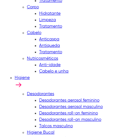
Tratamento
Corpo
Hidratante
Limpeza
Tratamento
Cabelo
Anticaspa
Antiqueda
Tratamento
Nutricosméticos
Anti-idade
Cabelo e unha
Higiene
Desodorantes
Desodorantes aerosol feminino
Desodorantes aerosol masculino
Desodorantes roll-on feminino
Desodorantes roll-on masculino
Talcos masculino
Higiene Bucal