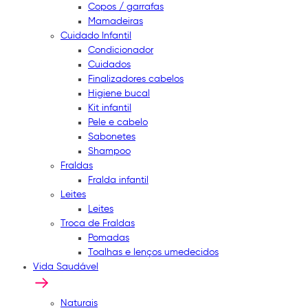
Copos / garrafas
Mamadeiras
Cuidado Infantil
Condicionador
Cuidados
Finalizadores cabelos
Higiene bucal
Kit infantil
Pele e cabelo
Sabonetes
Shampoo
Fraldas
Fralda infantil
Leites
Leites
Troca de Fraldas
Pomadas
Toalhas e lenços umedecidos
Vida Saudável
Naturais