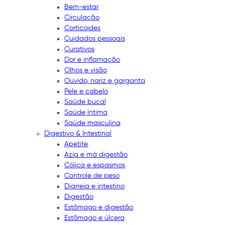
Bem-estar
Circulação
Corticoides
Cuidados pessoais
Curativos
Dor e inflamação
Olhos e visão
Ouvido, nariz e garganta
Pele e cabelo
Saúde bucal
Saúde íntima
Saúde masculina
Digestivo & Intestinal
Apetite
Azia e má digestão
Cólica e espasmos
Controle de peso
Diarreia e intestino
Digestão
Estômago e digestão
Estômago e úlcera