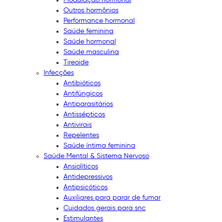
Outros hormônios
Performance hormonal
Saúde feminina
Saúde hormonal
Saúde masculina
Tireoide
Infecções
Antibióticos
Antifúngicos
Antiparasitários
Antissépticos
Antivirais
Repelentes
Saúde íntima feminina
Saúde Mental & Sistema Nervoso
Ansiolíticos
Antidepressivos
Antipsicóticos
Auxiliares para parar de fumar
Cuidados gerais para snc
Estimulantes