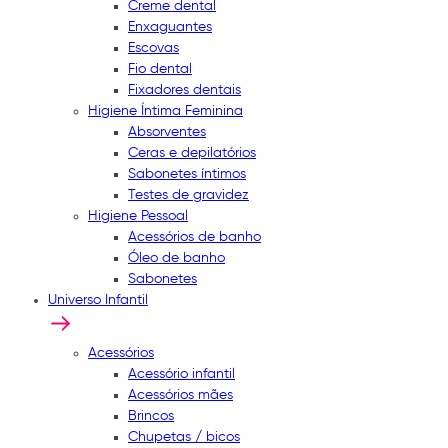
Creme dental
Enxaguantes
Escovas
Fio dental
Fixadores dentais
Higiene Íntima Feminina
Absorventes
Ceras e depilatórios
Sabonetes íntimos
Testes de gravidez
Higiene Pessoal
Acessórios de banho
Óleo de banho
Sabonetes
Universo Infantil
Acessórios
Acessório infantil
Acessórios mães
Brincos
Chupetas / bicos