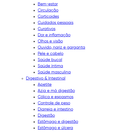
Bem-estar
Circulação
Corticoides
Cuidados pessoais
Curativos
Dor e inflamação
Olhos e visão
Ouvido, nariz e garganta
Pele e cabelo
Saúde bucal
Saúde íntima
Saúde masculina
Digestivo & Intestinal
Apetite
Azia e má digestão
Cólica e espasmos
Controle de peso
Diarreia e intestino
Digestão
Estômago e digestão
Estômago e úlcera