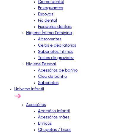
Creme dental
Enxaguantes
Escovas
Fio dental
Fixadores dentais
Higiene Íntima Feminina
Absorventes
Ceras e depilatórios
Sabonetes íntimos
Testes de gravidez
Higiene Pessoal
Acessórios de banho
Óleo de banho
Sabonetes
Universo Infantil
Acessórios
Acessório infantil
Acessórios mães
Brincos
Chupetas / bicos