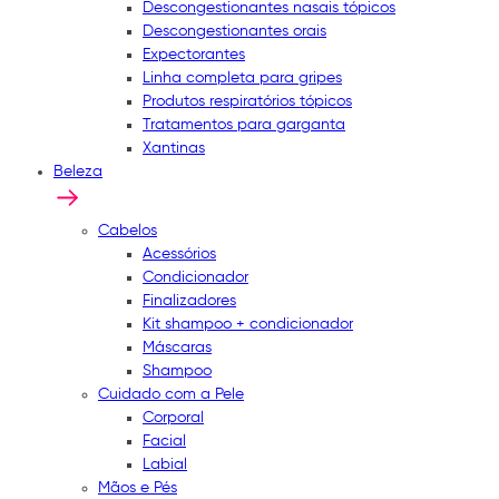
Descongestionantes nasais tópicos
Descongestionantes orais
Expectorantes
Linha completa para gripes
Produtos respiratórios tópicos
Tratamentos para garganta
Xantinas
Beleza
Cabelos
Acessórios
Condicionador
Finalizadores
Kit shampoo + condicionador
Máscaras
Shampoo
Cuidado com a Pele
Corporal
Facial
Labial
Mãos e Pés