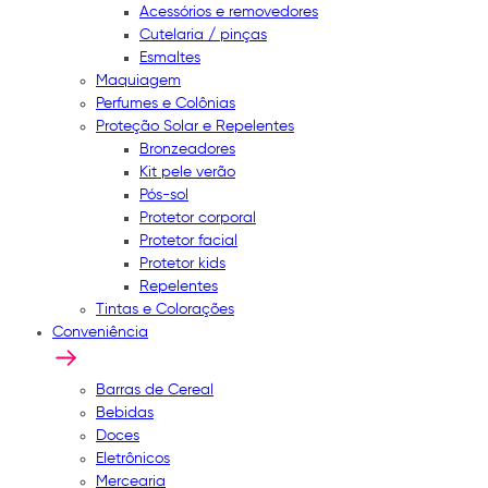
Acessórios e removedores
Cutelaria / pinças
Esmaltes
Maquiagem
Perfumes e Colônias
Proteção Solar e Repelentes
Bronzeadores
Kit pele verão
Pós-sol
Protetor corporal
Protetor facial
Protetor kids
Repelentes
Tintas e Colorações
Conveniência
Barras de Cereal
Bebidas
Doces
Eletrônicos
Mercearia