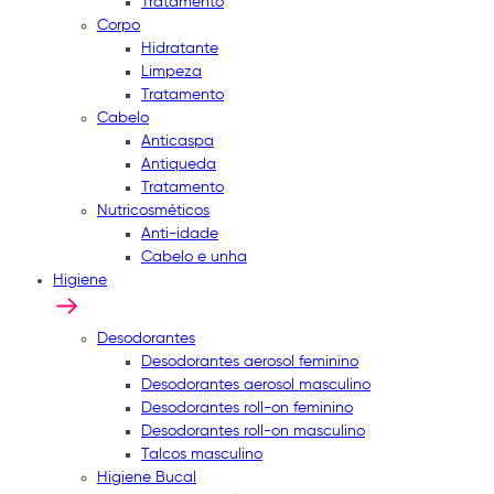
Tratamento
Corpo
Hidratante
Limpeza
Tratamento
Cabelo
Anticaspa
Antiqueda
Tratamento
Nutricosméticos
Anti-idade
Cabelo e unha
Higiene
Desodorantes
Desodorantes aerosol feminino
Desodorantes aerosol masculino
Desodorantes roll-on feminino
Desodorantes roll-on masculino
Talcos masculino
Higiene Bucal