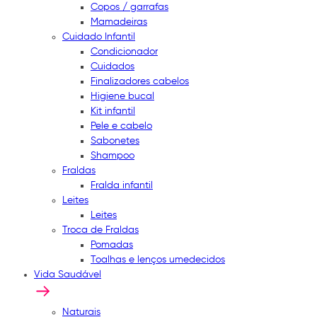
Copos / garrafas
Mamadeiras
Cuidado Infantil
Condicionador
Cuidados
Finalizadores cabelos
Higiene bucal
Kit infantil
Pele e cabelo
Sabonetes
Shampoo
Fraldas
Fralda infantil
Leites
Leites
Troca de Fraldas
Pomadas
Toalhas e lenços umedecidos
Vida Saudável
Naturais