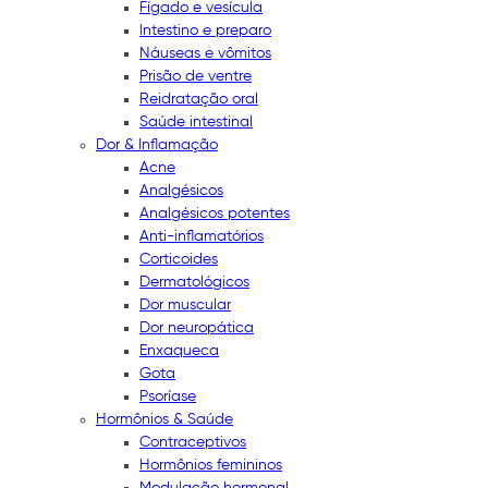
Fígado e vesícula
Intestino e preparo
Náuseas e vômitos
Prisão de ventre
Reidratação oral
Saúde intestinal
Dor & Inflamação
Acne
Analgésicos
Analgésicos potentes
Anti-inflamatórios
Corticoides
Dermatológicos
Dor muscular
Dor neuropática
Enxaqueca
Gota
Psoríase
Hormônios & Saúde
Contraceptivos
Hormônios femininos
Modulação hormonal