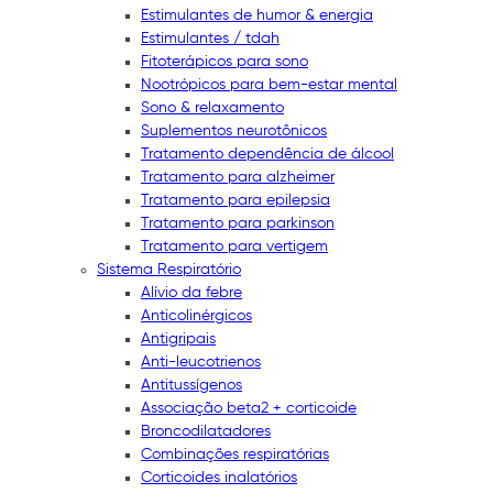
Estimulantes de humor & energia
Estimulantes / tdah
Fitoterápicos para sono
Nootrópicos para bem-estar mental
Sono & relaxamento
Suplementos neurotônicos
Tratamento dependência de álcool
Tratamento para alzheimer
Tratamento para epilepsia
Tratamento para parkinson
Tratamento para vertigem
Sistema Respiratório
Alívio da febre
Anticolinérgicos
Antigripais
Anti-leucotrienos
Antitussígenos
Associação beta2 + corticoide
Broncodilatadores
Combinações respiratórias
Corticoides inalatórios