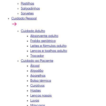
Pastilhas
Salgadinhos
Sorvetes
Cuidado Pessoal
Cuidado Adulto
Absorvente adulto
Fralda geriátrica
Leites e fórmulas adulto
Lenços e toalhas adulto
Trocador
Cuidado ao Paciente
Álcool
Algodão
Aparelhos
Bolsa térmica
Curativos
Hastes
Lenços nasais
Luvas
Máscaras