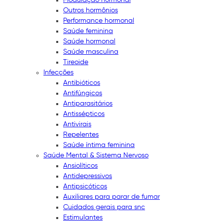
Outros hormônios
Performance hormonal
Saúde feminina
Saúde hormonal
Saúde masculina
Tireoide
Infecções
Antibióticos
Antifúngicos
Antiparasitários
Antissépticos
Antivirais
Repelentes
Saúde íntima feminina
Saúde Mental & Sistema Nervoso
Ansiolíticos
Antidepressivos
Antipsicóticos
Auxiliares para parar de fumar
Cuidados gerais para snc
Estimulantes