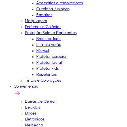
Acessórios e removedores
Cutelaria / pinças
Esmaltes
Maquiagem
Perfumes e Colônias
Proteção Solar e Repelentes
Bronzeadores
Kit pele verão
Pós-sol
Protetor corporal
Protetor facial
Protetor kids
Repelentes
Tintas e Colorações
Conveniência
Barras de Cereal
Bebidas
Doces
Eletrônicos
Mercearia