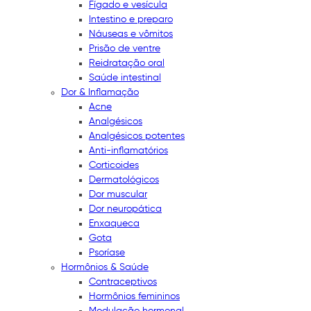
Fígado e vesícula
Intestino e preparo
Náuseas e vômitos
Prisão de ventre
Reidratação oral
Saúde intestinal
Dor & Inflamação
Acne
Analgésicos
Analgésicos potentes
Anti-inflamatórios
Corticoides
Dermatológicos
Dor muscular
Dor neuropática
Enxaqueca
Gota
Psoríase
Hormônios & Saúde
Contraceptivos
Hormônios femininos
Modulação hormonal