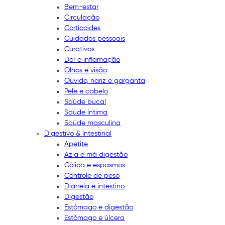
Bem-estar
Circulação
Corticoides
Cuidados pessoais
Curativos
Dor e inflamação
Olhos e visão
Ouvido, nariz e garganta
Pele e cabelo
Saúde bucal
Saúde íntima
Saúde masculina
Digestivo & Intestinal
Apetite
Azia e má digestão
Cólica e espasmos
Controle de peso
Diarreia e intestino
Digestão
Estômago e digestão
Estômago e úlcera