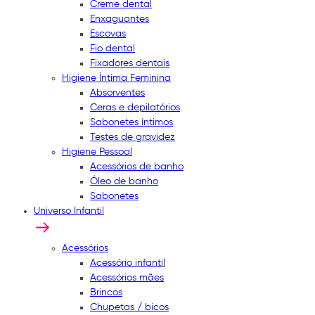
Creme dental
Enxaguantes
Escovas
Fio dental
Fixadores dentais
Higiene Íntima Feminina
Absorventes
Ceras e depilatórios
Sabonetes íntimos
Testes de gravidez
Higiene Pessoal
Acessórios de banho
Óleo de banho
Sabonetes
Universo Infantil
Acessórios
Acessório infantil
Acessórios mães
Brincos
Chupetas / bicos