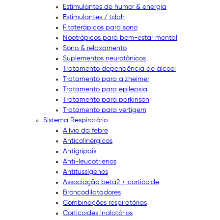
Estimulantes de humor & energia
Estimulantes / tdah
Fitoterápicos para sono
Nootrópicos para bem-estar mental
Sono & relaxamento
Suplementos neurotônicos
Tratamento dependência de álcool
Tratamento para alzheimer
Tratamento para epilepsia
Tratamento para parkinson
Tratamento para vertigem
Sistema Respiratório
Alívio da febre
Anticolinérgicos
Antigripais
Anti-leucotrienos
Antitussígenos
Associação beta2 + corticoide
Broncodilatadores
Combinações respiratórias
Corticoides inalatórios