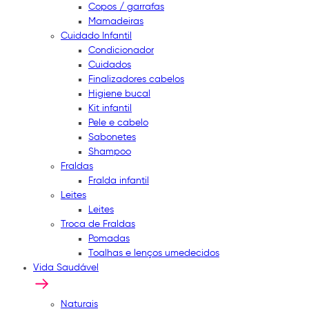
Copos / garrafas
Mamadeiras
Cuidado Infantil
Condicionador
Cuidados
Finalizadores cabelos
Higiene bucal
Kit infantil
Pele e cabelo
Sabonetes
Shampoo
Fraldas
Fralda infantil
Leites
Leites
Troca de Fraldas
Pomadas
Toalhas e lenços umedecidos
Vida Saudável
Naturais