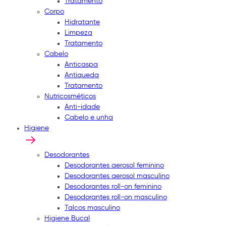
Tratamento
Corpo
Hidratante
Limpeza
Tratamento
Cabelo
Anticaspa
Antiqueda
Tratamento
Nutricosméticos
Anti-idade
Cabelo e unha
Higiene
Desodorantes
Desodorantes aerosol feminino
Desodorantes aerosol masculino
Desodorantes roll-on feminino
Desodorantes roll-on masculino
Talcos masculino
Higiene Bucal