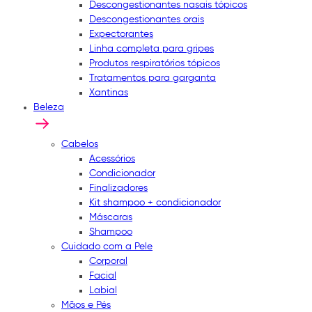
Descongestionantes nasais tópicos
Descongestionantes orais
Expectorantes
Linha completa para gripes
Produtos respiratórios tópicos
Tratamentos para garganta
Xantinas
Beleza
Cabelos
Acessórios
Condicionador
Finalizadores
Kit shampoo + condicionador
Máscaras
Shampoo
Cuidado com a Pele
Corporal
Facial
Labial
Mãos e Pés