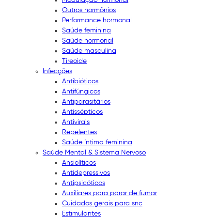
Outros hormônios
Performance hormonal
Saúde feminina
Saúde hormonal
Saúde masculina
Tireoide
Infecções
Antibióticos
Antifúngicos
Antiparasitários
Antissépticos
Antivirais
Repelentes
Saúde íntima feminina
Saúde Mental & Sistema Nervoso
Ansiolíticos
Antidepressivos
Antipsicóticos
Auxiliares para parar de fumar
Cuidados gerais para snc
Estimulantes