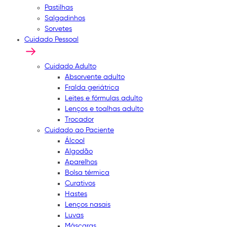
Pastilhas
Salgadinhos
Sorvetes
Cuidado Pessoal
Cuidado Adulto
Absorvente adulto
Fralda geriátrica
Leites e fórmulas adulto
Lenços e toalhas adulto
Trocador
Cuidado ao Paciente
Álcool
Algodão
Aparelhos
Bolsa térmica
Curativos
Hastes
Lenços nasais
Luvas
Máscaras