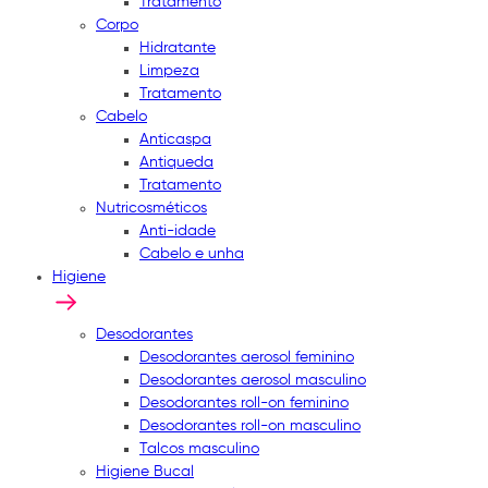
Tratamento
Corpo
Hidratante
Limpeza
Tratamento
Cabelo
Anticaspa
Antiqueda
Tratamento
Nutricosméticos
Anti-idade
Cabelo e unha
Higiene
Desodorantes
Desodorantes aerosol feminino
Desodorantes aerosol masculino
Desodorantes roll-on feminino
Desodorantes roll-on masculino
Talcos masculino
Higiene Bucal