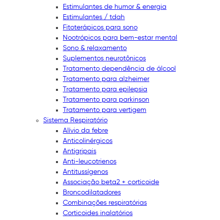
Estimulantes de humor & energia
Estimulantes / tdah
Fitoterápicos para sono
Nootrópicos para bem-estar mental
Sono & relaxamento
Suplementos neurotônicos
Tratamento dependência de álcool
Tratamento para alzheimer
Tratamento para epilepsia
Tratamento para parkinson
Tratamento para vertigem
Sistema Respiratório
Alívio da febre
Anticolinérgicos
Antigripais
Anti-leucotrienos
Antitussígenos
Associação beta2 + corticoide
Broncodilatadores
Combinações respiratórias
Corticoides inalatórios