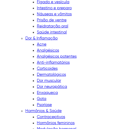
Fígado e vesícula
Intestino e preparo
Náuseas e vômitos
Prisão de ventre
Reidratação oral
Saúde intestinal
Dor & Inflamação
Acne
Analgésicos
Analgésicos potentes
Anti-inflamatórios
Corticoides
Dermatológicos
Dor muscular
Dor neuropática
Enxaqueca
Gota
Psoríase
Hormônios & Saúde
Contraceptivos
Hormônios femininos
Modulação hormonal