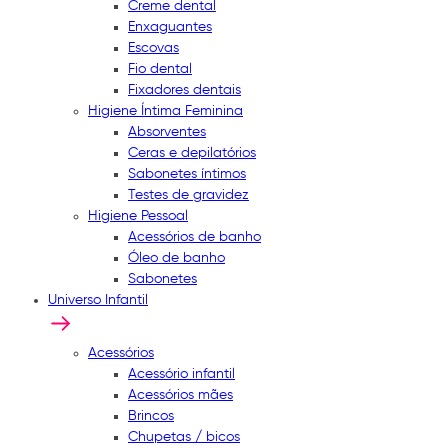
Creme dental
Enxaguantes
Escovas
Fio dental
Fixadores dentais
Higiene Íntima Feminina
Absorventes
Ceras e depilatórios
Sabonetes íntimos
Testes de gravidez
Higiene Pessoal
Acessórios de banho
Óleo de banho
Sabonetes
Universo Infantil
Acessórios
Acessório infantil
Acessórios mães
Brincos
Chupetas / bicos