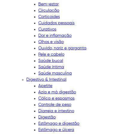
Bem-estar
Circulação
Corticoides
Cuidados pessoais
Curativos
Dor e inflamação
Olhos e visão
Ouvido, nariz e garganta
Pele e cabelo
Saúde bucal
Saúde íntima
Saúde masculina
Digestivo & Intestinal
Apetite
Azia e má digestão
Cólica e espasmos
Controle de peso
Diarreia e intestino
Digestão
Estômago e digestão
Estômago e úlcera