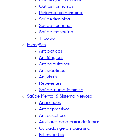
Outros hormônios
Performance hormonal
Saúde feminina
Saúde hormonal
Saúde masculina
Tireoide
Infecções
Antibióticos
Antifúngicos
Antiparasitários
Antissépticos
Antivirais
Repelentes
Saúde íntima feminina
Saúde Mental & Sistema Nervoso
Ansiolíticos
Antidepressivos
Antipsicóticos
Auxiliares para parar de fumar
Cuidados gerais para snc
Estimulantes