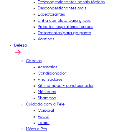
Descongestionantes nasais tópicos
Descongestionantes orais
Expectorantes
Linha completa para gripes
Produtos respiratórios tópicos
Tratamentos para garganta
Xantinas
Beleza
Cabelos
Acessórios
Condicionador
Finalizadores
Kit shampoo + condicionador
Máscaras
Shampoo
Cuidado com a Pele
Corporal
Facial
Labial
Mãos e Pés