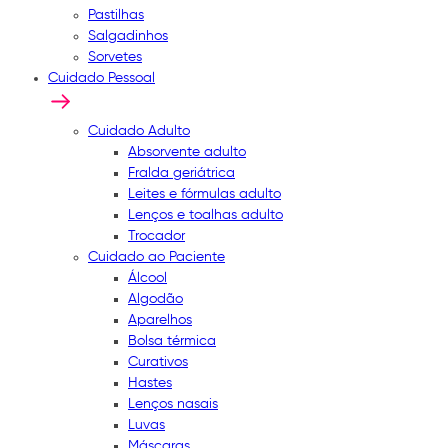
Pastilhas
Salgadinhos
Sorvetes
Cuidado Pessoal
Cuidado Adulto
Absorvente adulto
Fralda geriátrica
Leites e fórmulas adulto
Lenços e toalhas adulto
Trocador
Cuidado ao Paciente
Álcool
Algodão
Aparelhos
Bolsa térmica
Curativos
Hastes
Lenços nasais
Luvas
Máscaras