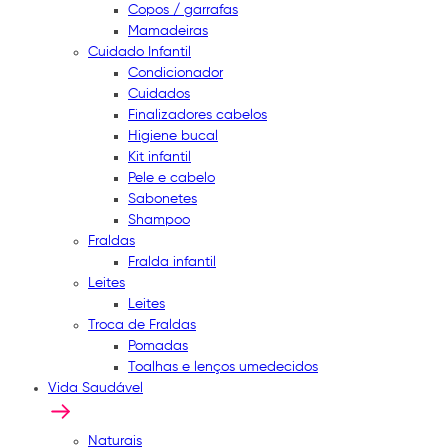
Copos / garrafas
Mamadeiras
Cuidado Infantil
Condicionador
Cuidados
Finalizadores cabelos
Higiene bucal
Kit infantil
Pele e cabelo
Sabonetes
Shampoo
Fraldas
Fralda infantil
Leites
Leites
Troca de Fraldas
Pomadas
Toalhas e lenços umedecidos
Vida Saudável
Naturais