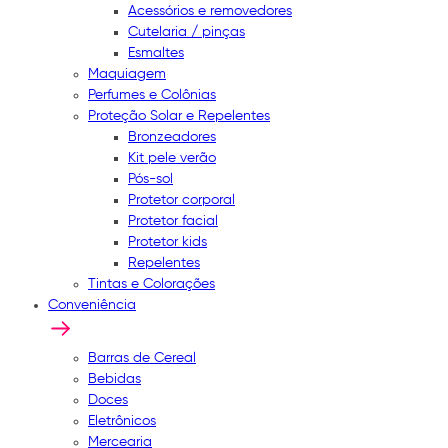
Acessórios e removedores
Cutelaria / pinças
Esmaltes
Maquiagem
Perfumes e Colônias
Proteção Solar e Repelentes
Bronzeadores
Kit pele verão
Pós-sol
Protetor corporal
Protetor facial
Protetor kids
Repelentes
Tintas e Colorações
Conveniência
Barras de Cereal
Bebidas
Doces
Eletrônicos
Mercearia