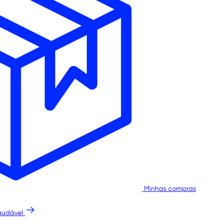
Minhas compras
audável