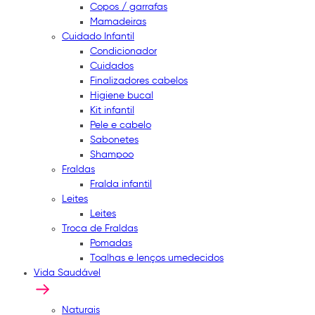
Copos / garrafas
Mamadeiras
Cuidado Infantil
Condicionador
Cuidados
Finalizadores cabelos
Higiene bucal
Kit infantil
Pele e cabelo
Sabonetes
Shampoo
Fraldas
Fralda infantil
Leites
Leites
Troca de Fraldas
Pomadas
Toalhas e lenços umedecidos
Vida Saudável
Naturais