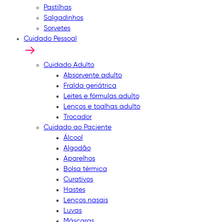
Pastilhas
Salgadinhos
Sorvetes
Cuidado Pessoal
Cuidado Adulto
Absorvente adulto
Fralda geriátrica
Leites e fórmulas adulto
Lenços e toalhas adulto
Trocador
Cuidado ao Paciente
Álcool
Algodão
Aparelhos
Bolsa térmica
Curativos
Hastes
Lenços nasais
Luvas
Máscaras