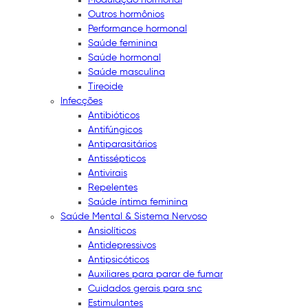
Outros hormônios
Performance hormonal
Saúde feminina
Saúde hormonal
Saúde masculina
Tireoide
Infecções
Antibióticos
Antifúngicos
Antiparasitários
Antissépticos
Antivirais
Repelentes
Saúde íntima feminina
Saúde Mental & Sistema Nervoso
Ansiolíticos
Antidepressivos
Antipsicóticos
Auxiliares para parar de fumar
Cuidados gerais para snc
Estimulantes