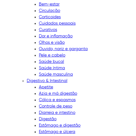
Bem-estar
Circulação
Corticoides
Cuidados pessoais
Curativos
Dor e inflamação
Olhos e visão
Ouvido, nariz e garganta
Pele e cabelo
Saúde bucal
Saúde íntima
Saúde masculina
Digestivo & Intestinal
Apetite
Azia e má digestão
Cólica e espasmos
Controle de peso
Diarreia e intestino
Digestão
Estômago e digestão
Estômago e úlcera