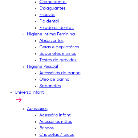
Creme dental
Enxaguantes
Escovas
Fio dental
Fixadores dentais
Higiene Íntima Feminina
Absorventes
Ceras e depilatórios
Sabonetes íntimos
Testes de gravidez
Higiene Pessoal
Acessórios de banho
Óleo de banho
Sabonetes
Universo Infantil
Acessórios
Acessório infantil
Acessórios mães
Brincos
Chupetas / bicos