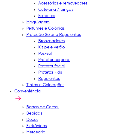
Acessórios e removedores
Cutelaria / pinças
Esmaltes
Maquiagem
Perfumes e Colônias
Proteção Solar e Repelentes
Bronzeadores
Kit pele verão
Pós-sol
Protetor corporal
Protetor facial
Protetor kids
Repelentes
Tintas e Colorações
Conveniência
Barras de Cereal
Bebidas
Doces
Eletrônicos
Mercearia