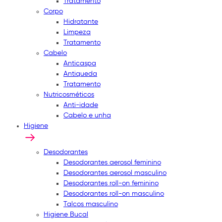
Tratamento
Corpo
Hidratante
Limpeza
Tratamento
Cabelo
Anticaspa
Antiqueda
Tratamento
Nutricosméticos
Anti-idade
Cabelo e unha
Higiene
Desodorantes
Desodorantes aerosol feminino
Desodorantes aerosol masculino
Desodorantes roll-on feminino
Desodorantes roll-on masculino
Talcos masculino
Higiene Bucal