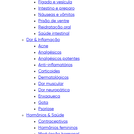
Fígado e vesícula
Intestino e preparo
Náuseas e vômitos
Prisão de ventre
Reidratação oral
Saúde intestinal
Dor & Inflamação
Acne
Analgésicos
Analgésicos potentes
Anti-inflamatórios
Corticoides
Dermatológicos
Dor muscular
Dor neuropática
Enxaqueca
Gota
Psoríase
Hormônios & Saúde
Contraceptivos
Hormônios femininos
Modulação hormonal