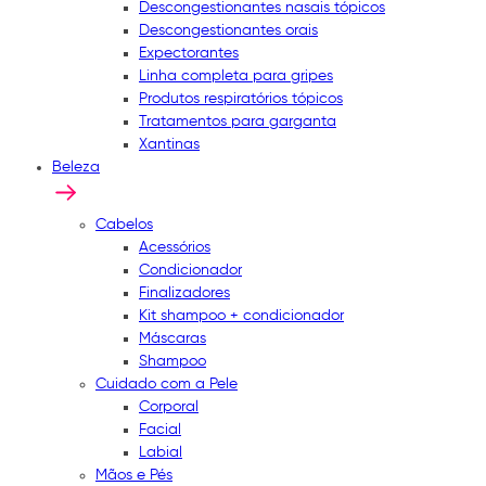
Descongestionantes nasais tópicos
Descongestionantes orais
Expectorantes
Linha completa para gripes
Produtos respiratórios tópicos
Tratamentos para garganta
Xantinas
Beleza
Cabelos
Acessórios
Condicionador
Finalizadores
Kit shampoo + condicionador
Máscaras
Shampoo
Cuidado com a Pele
Corporal
Facial
Labial
Mãos e Pés