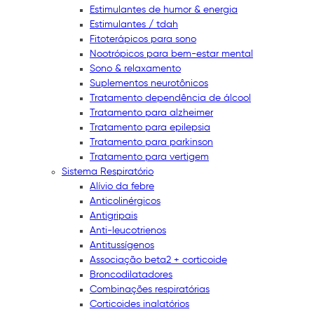
Estimulantes de humor & energia
Estimulantes / tdah
Fitoterápicos para sono
Nootrópicos para bem-estar mental
Sono & relaxamento
Suplementos neurotônicos
Tratamento dependência de álcool
Tratamento para alzheimer
Tratamento para epilepsia
Tratamento para parkinson
Tratamento para vertigem
Sistema Respiratório
Alívio da febre
Anticolinérgicos
Antigripais
Anti-leucotrienos
Antitussígenos
Associação beta2 + corticoide
Broncodilatadores
Combinações respiratórias
Corticoides inalatórios