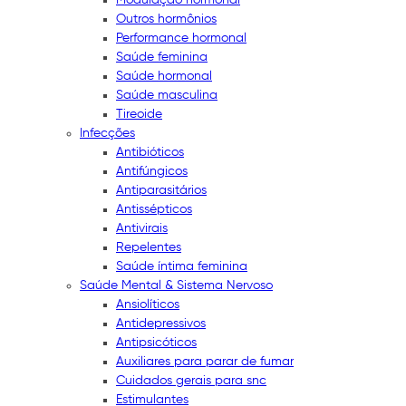
Outros hormônios
Performance hormonal
Saúde feminina
Saúde hormonal
Saúde masculina
Tireoide
Infecções
Antibióticos
Antifúngicos
Antiparasitários
Antissépticos
Antivirais
Repelentes
Saúde íntima feminina
Saúde Mental & Sistema Nervoso
Ansiolíticos
Antidepressivos
Antipsicóticos
Auxiliares para parar de fumar
Cuidados gerais para snc
Estimulantes