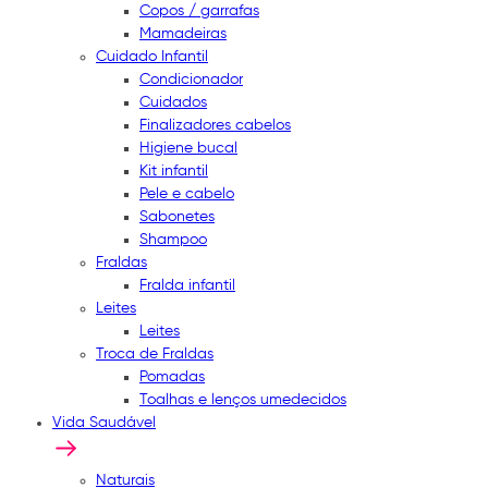
Copos / garrafas
Mamadeiras
Cuidado Infantil
Condicionador
Cuidados
Finalizadores cabelos
Higiene bucal
Kit infantil
Pele e cabelo
Sabonetes
Shampoo
Fraldas
Fralda infantil
Leites
Leites
Troca de Fraldas
Pomadas
Toalhas e lenços umedecidos
Vida Saudável
Naturais