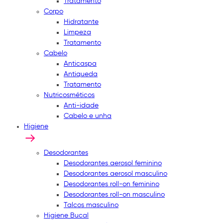
Tratamento
Corpo
Hidratante
Limpeza
Tratamento
Cabelo
Anticaspa
Antiqueda
Tratamento
Nutricosméticos
Anti-idade
Cabelo e unha
Higiene
Desodorantes
Desodorantes aerosol feminino
Desodorantes aerosol masculino
Desodorantes roll-on feminino
Desodorantes roll-on masculino
Talcos masculino
Higiene Bucal