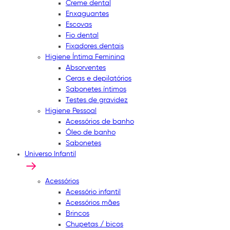
Creme dental
Enxaguantes
Escovas
Fio dental
Fixadores dentais
Higiene Íntima Feminina
Absorventes
Ceras e depilatórios
Sabonetes íntimos
Testes de gravidez
Higiene Pessoal
Acessórios de banho
Óleo de banho
Sabonetes
Universo Infantil
Acessórios
Acessório infantil
Acessórios mães
Brincos
Chupetas / bicos