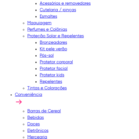
Acessórios e removedores
Cutelaria / pinças
Esmaltes
Maquiagem
Perfumes e Colônias
Proteção Solar e Repelentes
Bronzeadores
Kit pele verão
Pós-sol
Protetor corporal
Protetor facial
Protetor kids
Repelentes
Tintas e Colorações
Conveniência
Barras de Cereal
Bebidas
Doces
Eletrônicos
Mercearia