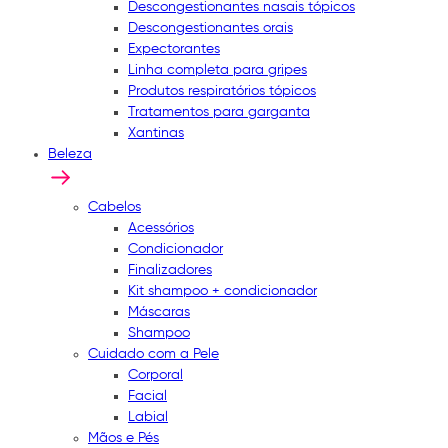
Descongestionantes nasais tópicos
Descongestionantes orais
Expectorantes
Linha completa para gripes
Produtos respiratórios tópicos
Tratamentos para garganta
Xantinas
Beleza
Cabelos
Acessórios
Condicionador
Finalizadores
Kit shampoo + condicionador
Máscaras
Shampoo
Cuidado com a Pele
Corporal
Facial
Labial
Mãos e Pés