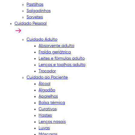
Pastilhas
Salgadinhos
Sorvetes
Cuidado Pessoal
Cuidado Adulto
Absorvente adulto
Fralda geriátrica
Leites e fórmulas adulto
Lenços e toalhas adulto
Trocador
Cuidado ao Paciente
Álcool
Algodão
Aparelhos
Bolsa térmica
Curativos
Hastes
Lenços nasais
Luvas
Máscaras