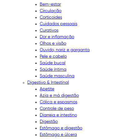
Bem-estar
Circulação
Corticoides
Cuidados pessoais
Curativos
Dor e inflamação
Olhos e visão
Ouvido, nariz e garganta
Pele e cabelo
Saúde bucal
Saúde íntima
Saúde masculina
Digestivo & Intestinal
Apetite
Azia e má digestão
Cólica e espasmos
Controle de peso
Diarreia e intestino
Digestão
Estômago e digestão
Estômago e úlcera