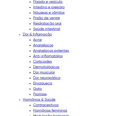
Fígado e vesícula
Intestino e preparo
Náuseas e vômitos
Prisão de ventre
Reidratação oral
Saúde intestinal
Dor & Inflamação
Acne
Analgésicos
Analgésicos potentes
Anti-inflamatórios
Corticoides
Dermatológicos
Dor muscular
Dor neuropática
Enxaqueca
Gota
Psoríase
Hormônios & Saúde
Contraceptivos
Hormônios femininos
Modulação hormonal