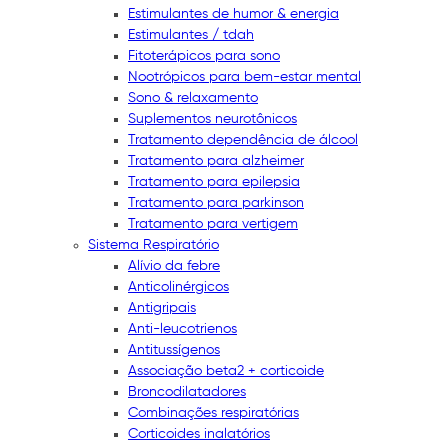
Estimulantes de humor & energia
Estimulantes / tdah
Fitoterápicos para sono
Nootrópicos para bem-estar mental
Sono & relaxamento
Suplementos neurotônicos
Tratamento dependência de álcool
Tratamento para alzheimer
Tratamento para epilepsia
Tratamento para parkinson
Tratamento para vertigem
Sistema Respiratório
Alívio da febre
Anticolinérgicos
Antigripais
Anti-leucotrienos
Antitussígenos
Associação beta2 + corticoide
Broncodilatadores
Combinações respiratórias
Corticoides inalatórios