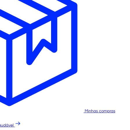
Minhas compras
audável