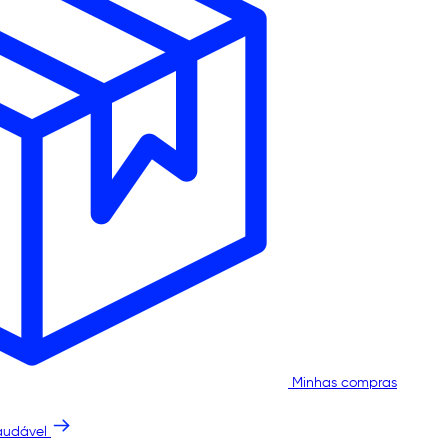
Minhas compras
audável