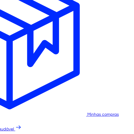
Minhas compras
audável