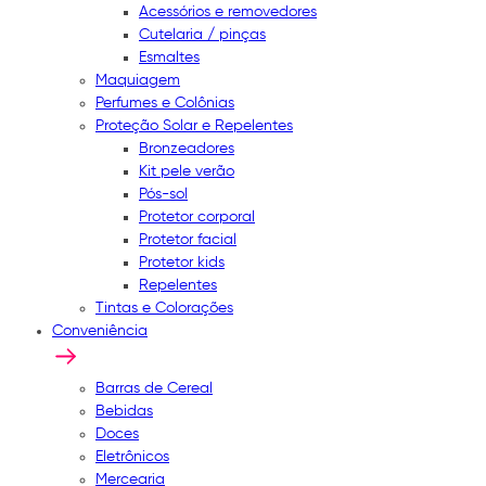
Acessórios e removedores
Cutelaria / pinças
Esmaltes
Maquiagem
Perfumes e Colônias
Proteção Solar e Repelentes
Bronzeadores
Kit pele verão
Pós-sol
Protetor corporal
Protetor facial
Protetor kids
Repelentes
Tintas e Colorações
Conveniência
Barras de Cereal
Bebidas
Doces
Eletrônicos
Mercearia