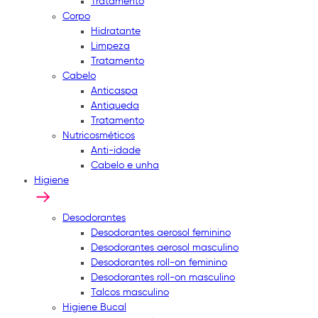
Tratamento
Corpo
Hidratante
Limpeza
Tratamento
Cabelo
Anticaspa
Antiqueda
Tratamento
Nutricosméticos
Anti-idade
Cabelo e unha
Higiene
Desodorantes
Desodorantes aerosol feminino
Desodorantes aerosol masculino
Desodorantes roll-on feminino
Desodorantes roll-on masculino
Talcos masculino
Higiene Bucal