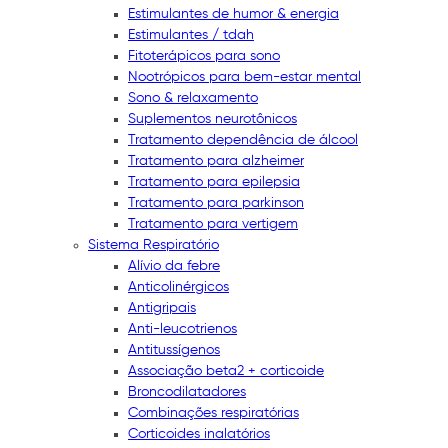
Estimulantes de humor & energia
Estimulantes / tdah
Fitoterápicos para sono
Nootrópicos para bem-estar mental
Sono & relaxamento
Suplementos neurotônicos
Tratamento dependência de álcool
Tratamento para alzheimer
Tratamento para epilepsia
Tratamento para parkinson
Tratamento para vertigem
Sistema Respiratório
Alívio da febre
Anticolinérgicos
Antigripais
Anti-leucotrienos
Antitussígenos
Associação beta2 + corticoide
Broncodilatadores
Combinações respiratórias
Corticoides inalatórios