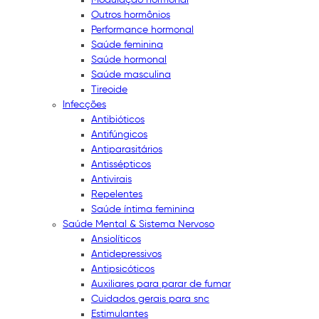
Outros hormônios
Performance hormonal
Saúde feminina
Saúde hormonal
Saúde masculina
Tireoide
Infecções
Antibióticos
Antifúngicos
Antiparasitários
Antissépticos
Antivirais
Repelentes
Saúde íntima feminina
Saúde Mental & Sistema Nervoso
Ansiolíticos
Antidepressivos
Antipsicóticos
Auxiliares para parar de fumar
Cuidados gerais para snc
Estimulantes