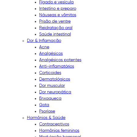
Fígado e vesícula
Intestino e preparo
Náuseas e vômitos
Prisão de ventre
Reidratação oral
Saúde intestinal
Dor & Inflamação
Acne
Analgésicos
Analgésicos potentes
Anti-inflamatórios
Corticoides
Dermatológicos
Dor muscular
Dor neuropática
Enxaqueca
Gota
Psoríase
Hormônios & Saúde
Contraceptivos
Hormônios femininos
Modulação hormonal