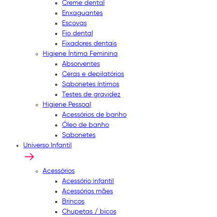
Creme dental
Enxaguantes
Escovas
Fio dental
Fixadores dentais
Higiene Íntima Feminina
Absorventes
Ceras e depilatórios
Sabonetes íntimos
Testes de gravidez
Higiene Pessoal
Acessórios de banho
Óleo de banho
Sabonetes
Universo Infantil
Acessórios
Acessório infantil
Acessórios mães
Brincos
Chupetas / bicos