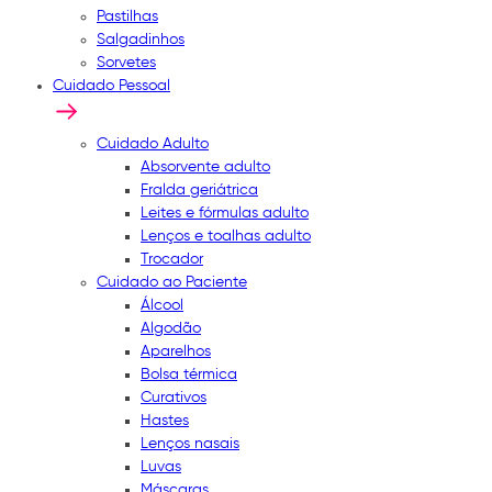
Pastilhas
Salgadinhos
Sorvetes
Cuidado Pessoal
Cuidado Adulto
Absorvente adulto
Fralda geriátrica
Leites e fórmulas adulto
Lenços e toalhas adulto
Trocador
Cuidado ao Paciente
Álcool
Algodão
Aparelhos
Bolsa térmica
Curativos
Hastes
Lenços nasais
Luvas
Máscaras