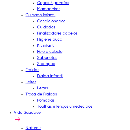
Copos / garrafas
Mamadeiras
Cuidado Infantil
Condicionador
Cuidados
Finalizadores cabelos
Higiene bucal
Kit infantil
Pele e cabelo
Sabonetes
Shampoo
Fraldas
Fralda infantil
Leites
Leites
Troca de Fraldas
Pomadas
Toalhas e lenços umedecidos
Vida Saudável
Naturais