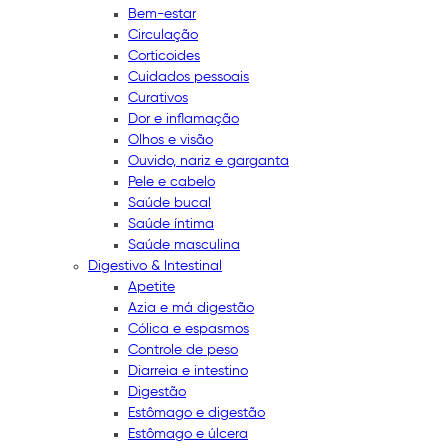
Bem-estar
Circulação
Corticoides
Cuidados pessoais
Curativos
Dor e inflamação
Olhos e visão
Ouvido, nariz e garganta
Pele e cabelo
Saúde bucal
Saúde íntima
Saúde masculina
Digestivo & Intestinal
Apetite
Azia e má digestão
Cólica e espasmos
Controle de peso
Diarreia e intestino
Digestão
Estômago e digestão
Estômago e úlcera