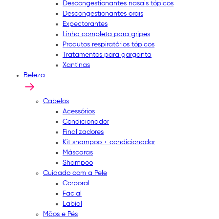
Descongestionantes nasais tópicos
Descongestionantes orais
Expectorantes
Linha completa para gripes
Produtos respiratórios tópicos
Tratamentos para garganta
Xantinas
Beleza
Cabelos
Acessórios
Condicionador
Finalizadores
Kit shampoo + condicionador
Máscaras
Shampoo
Cuidado com a Pele
Corporal
Facial
Labial
Mãos e Pés