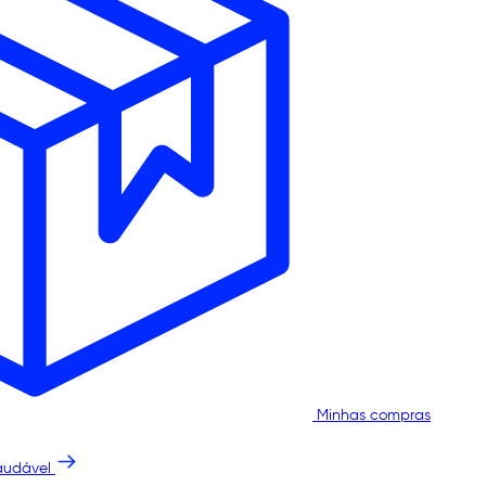
Minhas compras
audável