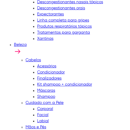
Descongestionantes nasais tópicos
Descongestionantes orais
Expectorantes
Linha completa para gripes
Produtos respiratórios tópicos
Tratamentos para garganta
Xantinas
Beleza
Cabelos
Acessórios
Condicionador
Finalizadores
Kit shampoo + condicionador
Máscaras
Shampoo
Cuidado com a Pele
Corporal
Facial
Labial
Mãos e Pés