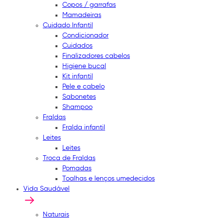
Copos / garrafas
Mamadeiras
Cuidado Infantil
Condicionador
Cuidados
Finalizadores cabelos
Higiene bucal
Kit infantil
Pele e cabelo
Sabonetes
Shampoo
Fraldas
Fralda infantil
Leites
Leites
Troca de Fraldas
Pomadas
Toalhas e lenços umedecidos
Vida Saudável
Naturais