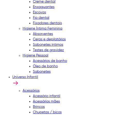
Creme dental
Enxaguantes
Escovas
Fio dental
Fixadores dentais
Higiene Íntima Feminina
Absorventes
Ceras e depilatórios
Sabonetes íntimos
Testes de gravidez
Higiene Pessoal
Acessórios de banho
Óleo de banho
Sabonetes
Universo Infantil
Acessórios
Acessório infantil
Acessórios mães
Brincos
Chupetas / bicos