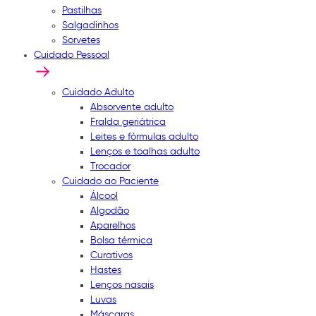
Pastilhas
Salgadinhos
Sorvetes
Cuidado Pessoal
Cuidado Adulto
Absorvente adulto
Fralda geriátrica
Leites e fórmulas adulto
Lenços e toalhas adulto
Trocador
Cuidado ao Paciente
Álcool
Algodão
Aparelhos
Bolsa térmica
Curativos
Hastes
Lenços nasais
Luvas
Máscaras