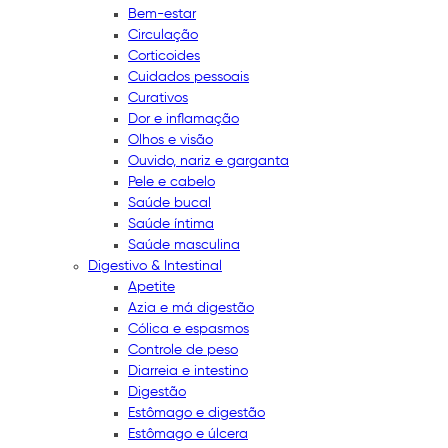
Bem-estar
Circulação
Corticoides
Cuidados pessoais
Curativos
Dor e inflamação
Olhos e visão
Ouvido, nariz e garganta
Pele e cabelo
Saúde bucal
Saúde íntima
Saúde masculina
Digestivo & Intestinal
Apetite
Azia e má digestão
Cólica e espasmos
Controle de peso
Diarreia e intestino
Digestão
Estômago e digestão
Estômago e úlcera