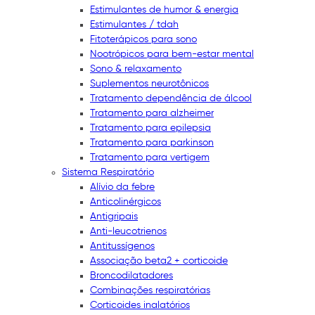
Estimulantes de humor & energia
Estimulantes / tdah
Fitoterápicos para sono
Nootrópicos para bem-estar mental
Sono & relaxamento
Suplementos neurotônicos
Tratamento dependência de álcool
Tratamento para alzheimer
Tratamento para epilepsia
Tratamento para parkinson
Tratamento para vertigem
Sistema Respiratório
Alívio da febre
Anticolinérgicos
Antigripais
Anti-leucotrienos
Antitussígenos
Associação beta2 + corticoide
Broncodilatadores
Combinações respiratórias
Corticoides inalatórios