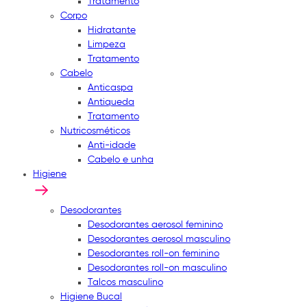
Tratamento
Corpo
Hidratante
Limpeza
Tratamento
Cabelo
Anticaspa
Antiqueda
Tratamento
Nutricosméticos
Anti-idade
Cabelo e unha
Higiene
Desodorantes
Desodorantes aerosol feminino
Desodorantes aerosol masculino
Desodorantes roll-on feminino
Desodorantes roll-on masculino
Talcos masculino
Higiene Bucal