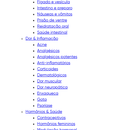
Fígado e vesícula
Intestino e preparo
Náuseas e vômitos
Prisão de ventre
Reidratação oral
Saúde intestinal
Dor & Inflamação
Acne
Analgésicos
Analgésicos potentes
Anti-inflamatórios
Corticoides
Dermatológicos
Dor muscular
Dor neuropática
Enxaqueca
Gota
Psoríase
Hormônios & Saúde
Contraceptivos
Hormônios femininos
Modulação hormonal