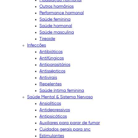
Outros hormônios
Performance hormonal
Saúde feminina
Saúde hormonal
Saúde masculina
Tireoide
Infecções
Antibióticos
Antifúngicos
Antiparasitários
Antissépticos
Antivirais
Repelentes
Saúde íntima feminina
Saúde Mental & Sistema Nervoso
Ansiolíticos
Antidepressivos
Antipsicóticos
Auxiliares para parar de fumar
Cuidados gerais para snc
Estimulantes