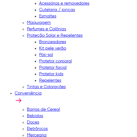
Acessórios e removedores
Cutelaria / pinças
Esmaltes
Maquiagem
Perfumes e Colônias
Proteção Solar e Repelentes
Bronzeadores
Kit pele verão
Pós-sol
Protetor corporal
Protetor facial
Protetor kids
Repelentes
Tintas e Colorações
Conveniência
Barras de Cereal
Bebidas
Doces
Eletrônicos
Mercearia