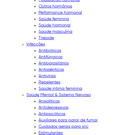
Outros hormônios
Performance hormonal
Saúde feminina
Saúde hormonal
Saúde masculina
Tireoide
Infecções
Antibióticos
Antifúngicos
Antiparasitários
Antissépticos
Antivirais
Repelentes
Saúde íntima feminina
Saúde Mental & Sistema Nervoso
Ansiolíticos
Antidepressivos
Antipsicóticos
Auxiliares para parar de fumar
Cuidados gerais para snc
Estimulantes