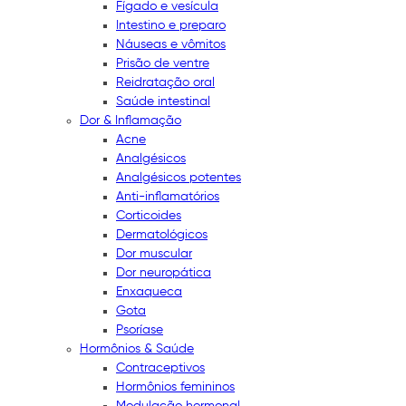
Fígado e vesícula
Intestino e preparo
Náuseas e vômitos
Prisão de ventre
Reidratação oral
Saúde intestinal
Dor & Inflamação
Acne
Analgésicos
Analgésicos potentes
Anti-inflamatórios
Corticoides
Dermatológicos
Dor muscular
Dor neuropática
Enxaqueca
Gota
Psoríase
Hormônios & Saúde
Contraceptivos
Hormônios femininos
Modulação hormonal