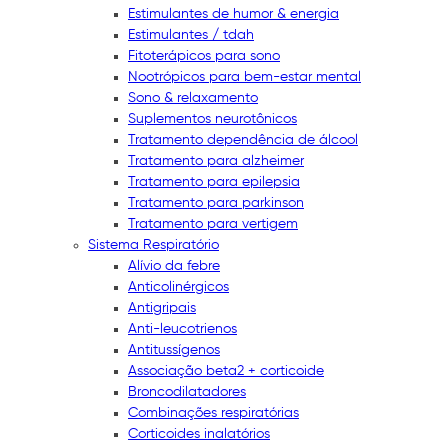
Estimulantes de humor & energia
Estimulantes / tdah
Fitoterápicos para sono
Nootrópicos para bem-estar mental
Sono & relaxamento
Suplementos neurotônicos
Tratamento dependência de álcool
Tratamento para alzheimer
Tratamento para epilepsia
Tratamento para parkinson
Tratamento para vertigem
Sistema Respiratório
Alívio da febre
Anticolinérgicos
Antigripais
Anti-leucotrienos
Antitussígenos
Associação beta2 + corticoide
Broncodilatadores
Combinações respiratórias
Corticoides inalatórios