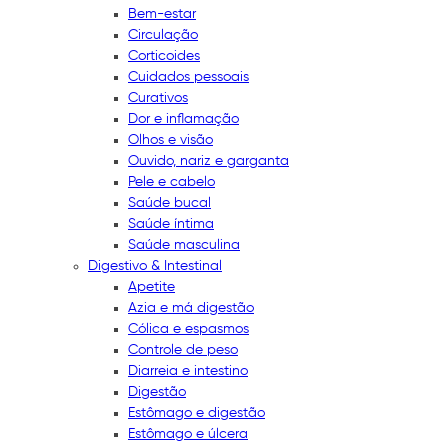
Bem-estar
Circulação
Corticoides
Cuidados pessoais
Curativos
Dor e inflamação
Olhos e visão
Ouvido, nariz e garganta
Pele e cabelo
Saúde bucal
Saúde íntima
Saúde masculina
Digestivo & Intestinal
Apetite
Azia e má digestão
Cólica e espasmos
Controle de peso
Diarreia e intestino
Digestão
Estômago e digestão
Estômago e úlcera