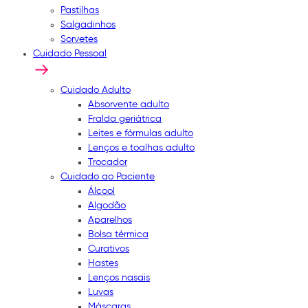
Pastilhas
Salgadinhos
Sorvetes
Cuidado Pessoal
Cuidado Adulto
Absorvente adulto
Fralda geriátrica
Leites e fórmulas adulto
Lenços e toalhas adulto
Trocador
Cuidado ao Paciente
Álcool
Algodão
Aparelhos
Bolsa térmica
Curativos
Hastes
Lenços nasais
Luvas
Máscaras