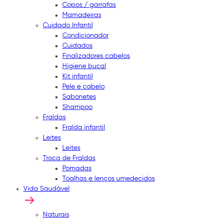
Copos / garrafas
Mamadeiras
Cuidado Infantil
Condicionador
Cuidados
Finalizadores cabelos
Higiene bucal
Kit infantil
Pele e cabelo
Sabonetes
Shampoo
Fraldas
Fralda infantil
Leites
Leites
Troca de Fraldas
Pomadas
Toalhas e lenços umedecidos
Vida Saudável
Naturais