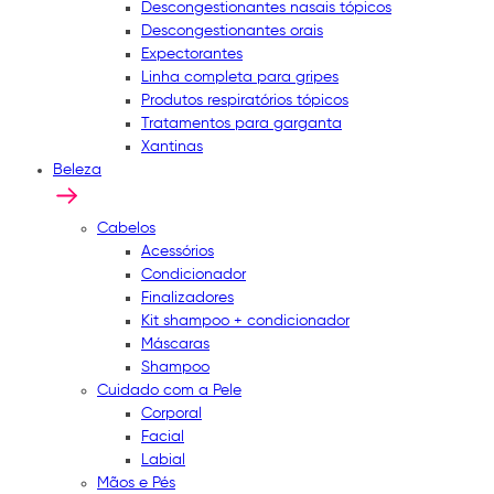
Descongestionantes nasais tópicos
Descongestionantes orais
Expectorantes
Linha completa para gripes
Produtos respiratórios tópicos
Tratamentos para garganta
Xantinas
Beleza
Cabelos
Acessórios
Condicionador
Finalizadores
Kit shampoo + condicionador
Máscaras
Shampoo
Cuidado com a Pele
Corporal
Facial
Labial
Mãos e Pés