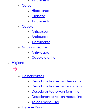
Tratamento
Corpo
Hidratante
Limpeza
Tratamento
Cabelo
Anticaspa
Antiqueda
Tratamento
Nutricosméticos
Anti-idade
Cabelo e unha
Higiene
Desodorantes
Desodorantes aerosol feminino
Desodorantes aerosol masculino
Desodorantes roll-on feminino
Desodorantes roll-on masculino
Talcos masculino
Higiene Bucal