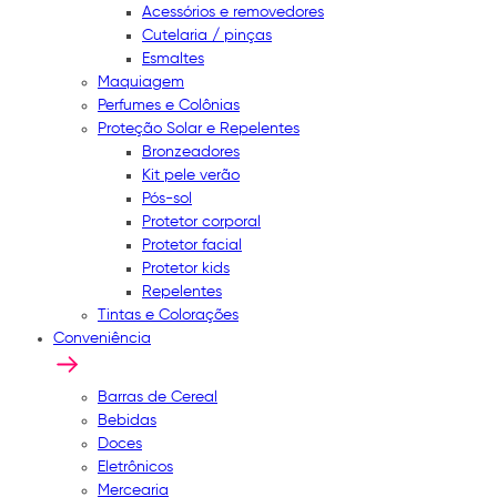
Acessórios e removedores
Cutelaria / pinças
Esmaltes
Maquiagem
Perfumes e Colônias
Proteção Solar e Repelentes
Bronzeadores
Kit pele verão
Pós-sol
Protetor corporal
Protetor facial
Protetor kids
Repelentes
Tintas e Colorações
Conveniência
Barras de Cereal
Bebidas
Doces
Eletrônicos
Mercearia