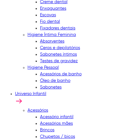
Creme dental
Enxaguantes
Escovas
Fio dental
Fixadores dentais
Higiene Íntima Feminina
Absorventes
Ceras e depilatórios
Sabonetes íntimos
Testes de gravidez
Higiene Pessoal
Acessórios de banho
Óleo de banho
Sabonetes
Universo Infantil
Acessórios
Acessório infantil
Acessórios mães
Brincos
Chupetas / bicos