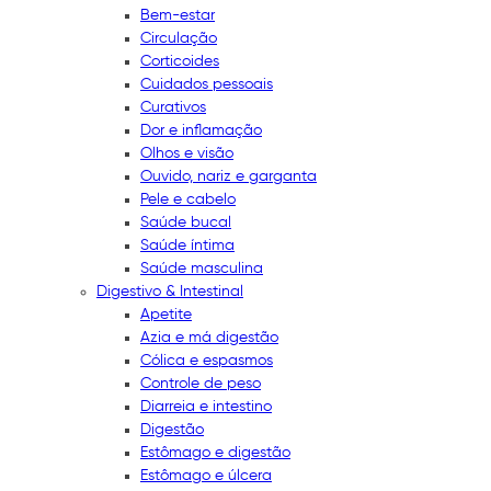
Bem-estar
Circulação
Corticoides
Cuidados pessoais
Curativos
Dor e inflamação
Olhos e visão
Ouvido, nariz e garganta
Pele e cabelo
Saúde bucal
Saúde íntima
Saúde masculina
Digestivo & Intestinal
Apetite
Azia e má digestão
Cólica e espasmos
Controle de peso
Diarreia e intestino
Digestão
Estômago e digestão
Estômago e úlcera