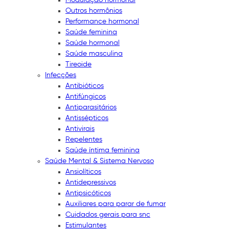
Outros hormônios
Performance hormonal
Saúde feminina
Saúde hormonal
Saúde masculina
Tireoide
Infecções
Antibióticos
Antifúngicos
Antiparasitários
Antissépticos
Antivirais
Repelentes
Saúde íntima feminina
Saúde Mental & Sistema Nervoso
Ansiolíticos
Antidepressivos
Antipsicóticos
Auxiliares para parar de fumar
Cuidados gerais para snc
Estimulantes