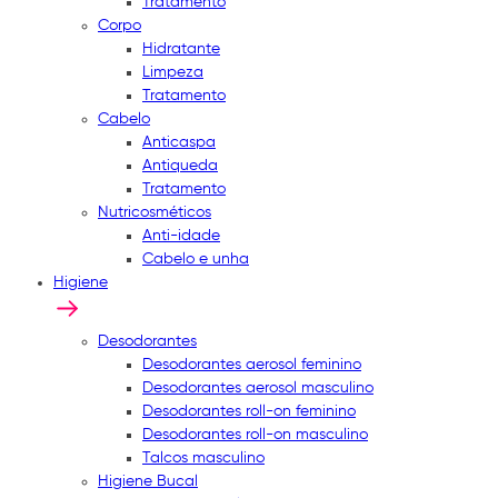
Tratamento
Corpo
Hidratante
Limpeza
Tratamento
Cabelo
Anticaspa
Antiqueda
Tratamento
Nutricosméticos
Anti-idade
Cabelo e unha
Higiene
Desodorantes
Desodorantes aerosol feminino
Desodorantes aerosol masculino
Desodorantes roll-on feminino
Desodorantes roll-on masculino
Talcos masculino
Higiene Bucal