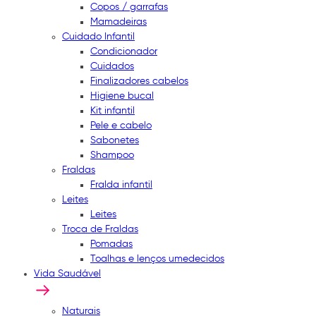
Copos / garrafas
Mamadeiras
Cuidado Infantil
Condicionador
Cuidados
Finalizadores cabelos
Higiene bucal
Kit infantil
Pele e cabelo
Sabonetes
Shampoo
Fraldas
Fralda infantil
Leites
Leites
Troca de Fraldas
Pomadas
Toalhas e lenços umedecidos
Vida Saudável
Naturais