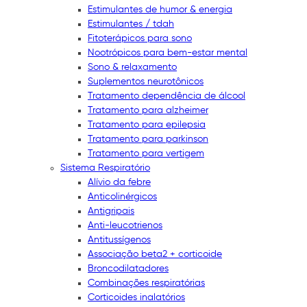
Estimulantes de humor & energia
Estimulantes / tdah
Fitoterápicos para sono
Nootrópicos para bem-estar mental
Sono & relaxamento
Suplementos neurotônicos
Tratamento dependência de álcool
Tratamento para alzheimer
Tratamento para epilepsia
Tratamento para parkinson
Tratamento para vertigem
Sistema Respiratório
Alívio da febre
Anticolinérgicos
Antigripais
Anti-leucotrienos
Antitussígenos
Associação beta2 + corticoide
Broncodilatadores
Combinações respiratórias
Corticoides inalatórios