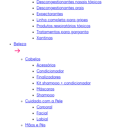
Descongestionantes nasais tópicos
Descongestionantes orais
Expectorantes
Linha completa para gripes
Produtos respiratórios tópicos
Tratamentos para garganta
Xantinas
Beleza
Cabelos
Acessórios
Condicionador
Finalizadores
Kit shampoo + condicionador
Máscaras
Shampoo
Cuidado com a Pele
Corporal
Facial
Labial
Mãos e Pés