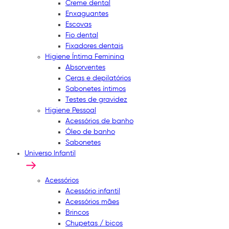
Creme dental
Enxaguantes
Escovas
Fio dental
Fixadores dentais
Higiene Íntima Feminina
Absorventes
Ceras e depilatórios
Sabonetes íntimos
Testes de gravidez
Higiene Pessoal
Acessórios de banho
Óleo de banho
Sabonetes
Universo Infantil
Acessórios
Acessório infantil
Acessórios mães
Brincos
Chupetas / bicos