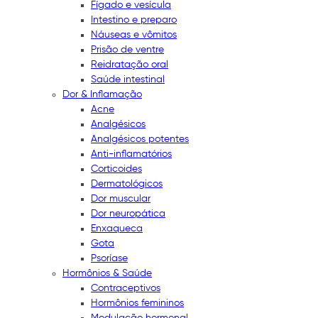
Fígado e vesícula
Intestino e preparo
Náuseas e vômitos
Prisão de ventre
Reidratação oral
Saúde intestinal
Dor & Inflamação
Acne
Analgésicos
Analgésicos potentes
Anti-inflamatórios
Corticoides
Dermatológicos
Dor muscular
Dor neuropática
Enxaqueca
Gota
Psoríase
Hormônios & Saúde
Contraceptivos
Hormônios femininos
Modulação hormonal