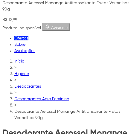
Desodorante Aerossol Monange Antitranspirante Frutas Vermelhas
90g
R$ 12,99
Avise-me
Produto indisponível
Ofertas
Sobre
Avaliações
Início
>
Higiene
>
Desodorantes
>
Desodorantes Aero Feminino
>
Desodorante Aerossol Monange Antitranspirante Frutas
Vermelhas 90g
Desodorante Aerossol Monange