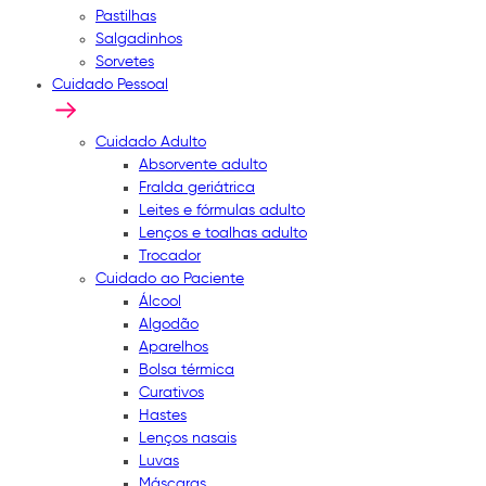
Pastilhas
Salgadinhos
Sorvetes
Cuidado Pessoal
Cuidado Adulto
Absorvente adulto
Fralda geriátrica
Leites e fórmulas adulto
Lenços e toalhas adulto
Trocador
Cuidado ao Paciente
Álcool
Algodão
Aparelhos
Bolsa térmica
Curativos
Hastes
Lenços nasais
Luvas
Máscaras