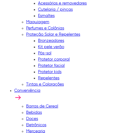
Acessórios e removedores
Cutelaria / pinças
Esmaltes
Maquiagem
Perfumes e Colônias
Proteção Solar e Repelentes
Bronzeadores
Kit pele verão
Pós-sol
Protetor corporal
Protetor facial
Protetor kids
Repelentes
Tintas e Colorações
Conveniência
Barras de Cereal
Bebidas
Doces
Eletrônicos
Mercearia