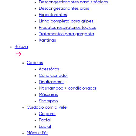
Descongestionantes nasais tópicos
Descongestionantes orais
Expectorantes
Linha completa para gripes
Produtos respiratórios tópicos
Tratamentos para garganta
Xantinas
Beleza
Cabelos
Acessórios
Condicionador
Finalizadores
Kit shampoo + condicionador
Máscaras
Shampoo
Cuidado com a Pele
Corporal
Facial
Labial
Mãos e Pés