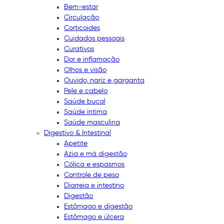
Bem-estar
Circulação
Corticoides
Cuidados pessoais
Curativos
Dor e inflamação
Olhos e visão
Ouvido, nariz e garganta
Pele e cabelo
Saúde bucal
Saúde íntima
Saúde masculina
Digestivo & Intestinal
Apetite
Azia e má digestão
Cólica e espasmos
Controle de peso
Diarreia e intestino
Digestão
Estômago e digestão
Estômago e úlcera