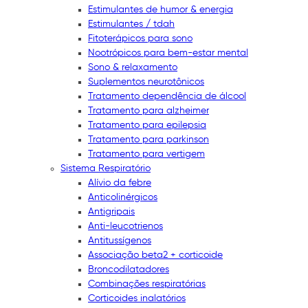
Estimulantes de humor & energia
Estimulantes / tdah
Fitoterápicos para sono
Nootrópicos para bem-estar mental
Sono & relaxamento
Suplementos neurotônicos
Tratamento dependência de álcool
Tratamento para alzheimer
Tratamento para epilepsia
Tratamento para parkinson
Tratamento para vertigem
Sistema Respiratório
Alívio da febre
Anticolinérgicos
Antigripais
Anti-leucotrienos
Antitussígenos
Associação beta2 + corticoide
Broncodilatadores
Combinações respiratórias
Corticoides inalatórios