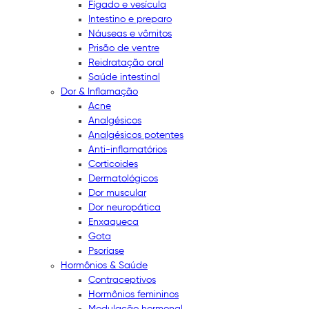
Fígado e vesícula
Intestino e preparo
Náuseas e vômitos
Prisão de ventre
Reidratação oral
Saúde intestinal
Dor & Inflamação
Acne
Analgésicos
Analgésicos potentes
Anti-inflamatórios
Corticoides
Dermatológicos
Dor muscular
Dor neuropática
Enxaqueca
Gota
Psoríase
Hormônios & Saúde
Contraceptivos
Hormônios femininos
Modulação hormonal