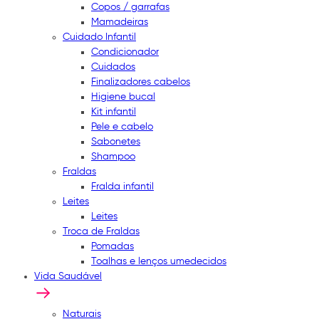
Copos / garrafas
Mamadeiras
Cuidado Infantil
Condicionador
Cuidados
Finalizadores cabelos
Higiene bucal
Kit infantil
Pele e cabelo
Sabonetes
Shampoo
Fraldas
Fralda infantil
Leites
Leites
Troca de Fraldas
Pomadas
Toalhas e lenços umedecidos
Vida Saudável
Naturais