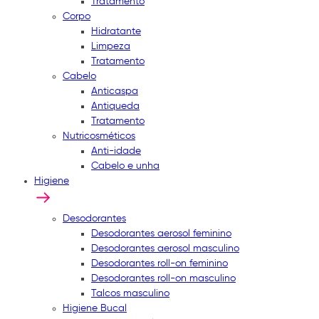
Tratamento
Corpo
Hidratante
Limpeza
Tratamento
Cabelo
Anticaspa
Antiqueda
Tratamento
Nutricosméticos
Anti-idade
Cabelo e unha
Higiene
Desodorantes
Desodorantes aerosol feminino
Desodorantes aerosol masculino
Desodorantes roll-on feminino
Desodorantes roll-on masculino
Talcos masculino
Higiene Bucal