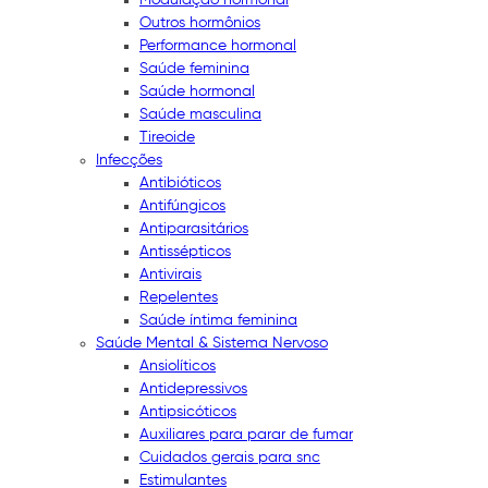
Outros hormônios
Performance hormonal
Saúde feminina
Saúde hormonal
Saúde masculina
Tireoide
Infecções
Antibióticos
Antifúngicos
Antiparasitários
Antissépticos
Antivirais
Repelentes
Saúde íntima feminina
Saúde Mental & Sistema Nervoso
Ansiolíticos
Antidepressivos
Antipsicóticos
Auxiliares para parar de fumar
Cuidados gerais para snc
Estimulantes