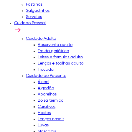
Pastilhas
Salgadinhos
Sorvetes
Cuidado Pessoal
Cuidado Adulto
Absorvente adulto
Fralda geriátrica
Leites e fórmulas adulto
Lenços e toalhas adulto
Trocador
Cuidado ao Paciente
Álcool
Algodão
Aparelhos
Bolsa térmica
Curativos
Hastes
Lenços nasais
Luvas
Máscaras