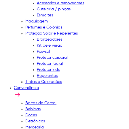
Acessórios e removedores
Cutelaria / pinças
Esmaltes
Maquiagem
Perfumes e Colônias
Proteção Solar e Repelentes
Bronzeadores
Kit pele verão
Pós-sol
Protetor corporal
Protetor facial
Protetor kids
Repelentes
Tintas e Colorações
Conveniência
Barras de Cereal
Bebidas
Doces
Eletrônicos
Mercearia