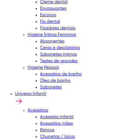
Creme dental
Enxaguantes
Escovas
Fio dental
Fixadores dentais
Higiene Íntima Feminina
Absorventes
Ceras e depilatórios
Sabonetes íntimos
Testes de gravidez
Higiene Pessoal
Acessórios de banho
Óleo de banho
Sabonetes
Universo Infantil
Acessórios
Acessório infantil
Acessórios mães
Brincos
Chupetas / bicos