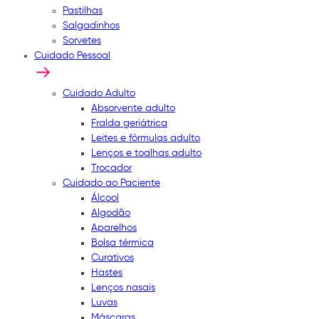
Pastilhas
Salgadinhos
Sorvetes
Cuidado Pessoal
Cuidado Adulto
Absorvente adulto
Fralda geriátrica
Leites e fórmulas adulto
Lenços e toalhas adulto
Trocador
Cuidado ao Paciente
Álcool
Algodão
Aparelhos
Bolsa térmica
Curativos
Hastes
Lenços nasais
Luvas
Máscaras