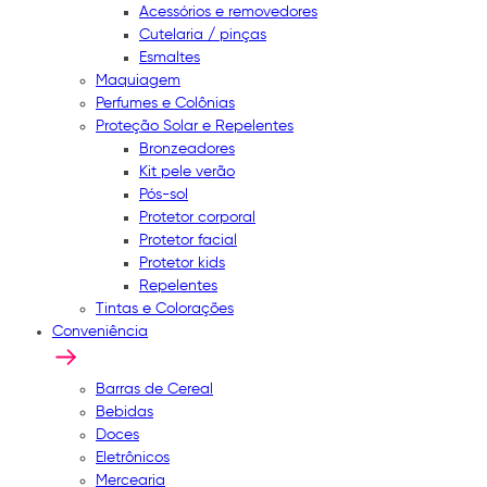
Acessórios e removedores
Cutelaria / pinças
Esmaltes
Maquiagem
Perfumes e Colônias
Proteção Solar e Repelentes
Bronzeadores
Kit pele verão
Pós-sol
Protetor corporal
Protetor facial
Protetor kids
Repelentes
Tintas e Colorações
Conveniência
Barras de Cereal
Bebidas
Doces
Eletrônicos
Mercearia