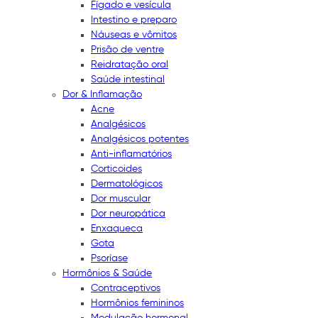
Fígado e vesícula
Intestino e preparo
Náuseas e vômitos
Prisão de ventre
Reidratação oral
Saúde intestinal
Dor & Inflamação
Acne
Analgésicos
Analgésicos potentes
Anti-inflamatórios
Corticoides
Dermatológicos
Dor muscular
Dor neuropática
Enxaqueca
Gota
Psoríase
Hormônios & Saúde
Contraceptivos
Hormônios femininos
Modulação hormonal