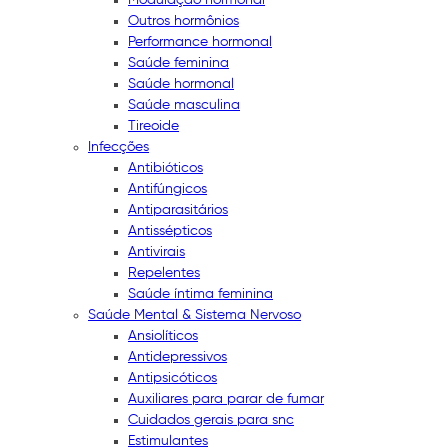
Outros hormônios
Performance hormonal
Saúde feminina
Saúde hormonal
Saúde masculina
Tireoide
Infecções
Antibióticos
Antifúngicos
Antiparasitários
Antissépticos
Antivirais
Repelentes
Saúde íntima feminina
Saúde Mental & Sistema Nervoso
Ansiolíticos
Antidepressivos
Antipsicóticos
Auxiliares para parar de fumar
Cuidados gerais para snc
Estimulantes