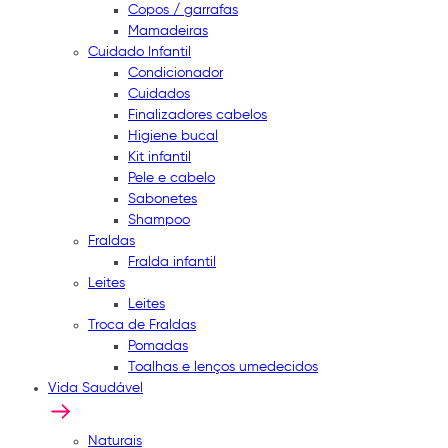
Copos / garrafas
Mamadeiras
Cuidado Infantil
Condicionador
Cuidados
Finalizadores cabelos
Higiene bucal
Kit infantil
Pele e cabelo
Sabonetes
Shampoo
Fraldas
Fralda infantil
Leites
Leites
Troca de Fraldas
Pomadas
Toalhas e lenços umedecidos
Vida Saudável
Naturais