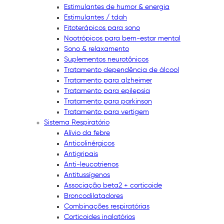
Estimulantes de humor & energia
Estimulantes / tdah
Fitoterápicos para sono
Nootrópicos para bem-estar mental
Sono & relaxamento
Suplementos neurotônicos
Tratamento dependência de álcool
Tratamento para alzheimer
Tratamento para epilepsia
Tratamento para parkinson
Tratamento para vertigem
Sistema Respiratório
Alívio da febre
Anticolinérgicos
Antigripais
Anti-leucotrienos
Antitussígenos
Associação beta2 + corticoide
Broncodilatadores
Combinações respiratórias
Corticoides inalatórios