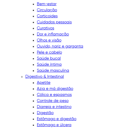
Bem-estar
Circulação
Corticoides
Cuidados pessoais
Curativos
Dor e inflamação
Olhos e visão
Ouvido, nariz e garganta
Pele e cabelo
Saúde bucal
Saúde íntima
Saúde masculina
Digestivo & Intestinal
Apetite
Azia e má digestão
Cólica e espasmos
Controle de peso
Diarreia e intestino
Digestão
Estômago e digestão
Estômago e úlcera