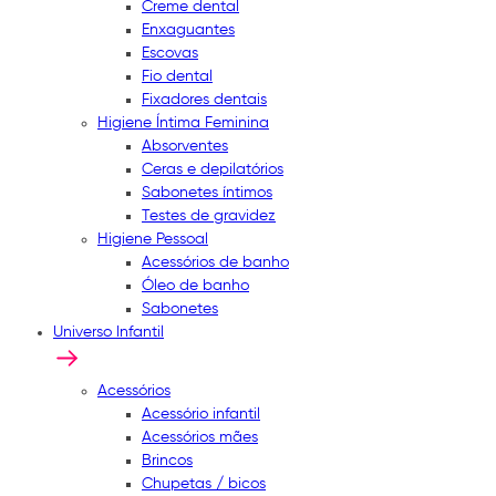
Creme dental
Enxaguantes
Escovas
Fio dental
Fixadores dentais
Higiene Íntima Feminina
Absorventes
Ceras e depilatórios
Sabonetes íntimos
Testes de gravidez
Higiene Pessoal
Acessórios de banho
Óleo de banho
Sabonetes
Universo Infantil
Acessórios
Acessório infantil
Acessórios mães
Brincos
Chupetas / bicos