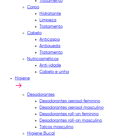
Tratamento
Corpo
Hidratante
Limpeza
Tratamento
Cabelo
Anticaspa
Antiqueda
Tratamento
Nutricosméticos
Anti-idade
Cabelo e unha
Higiene
Desodorantes
Desodorantes aerosol feminino
Desodorantes aerosol masculino
Desodorantes roll-on feminino
Desodorantes roll-on masculino
Talcos masculino
Higiene Bucal