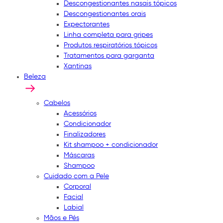
Descongestionantes nasais tópicos
Descongestionantes orais
Expectorantes
Linha completa para gripes
Produtos respiratórios tópicos
Tratamentos para garganta
Xantinas
Beleza
Cabelos
Acessórios
Condicionador
Finalizadores
Kit shampoo + condicionador
Máscaras
Shampoo
Cuidado com a Pele
Corporal
Facial
Labial
Mãos e Pés