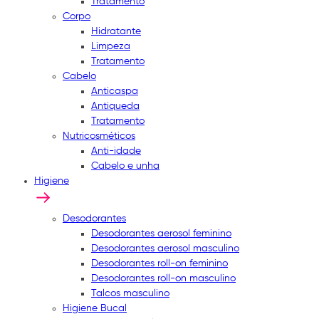
Tratamento
Corpo
Hidratante
Limpeza
Tratamento
Cabelo
Anticaspa
Antiqueda
Tratamento
Nutricosméticos
Anti-idade
Cabelo e unha
Higiene
Desodorantes
Desodorantes aerosol feminino
Desodorantes aerosol masculino
Desodorantes roll-on feminino
Desodorantes roll-on masculino
Talcos masculino
Higiene Bucal