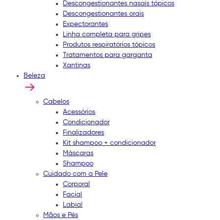
Descongestionantes nasais tópicos
Descongestionantes orais
Expectorantes
Linha completa para gripes
Produtos respiratórios tópicos
Tratamentos para garganta
Xantinas
Beleza
Cabelos
Acessórios
Condicionador
Finalizadores
Kit shampoo + condicionador
Máscaras
Shampoo
Cuidado com a Pele
Corporal
Facial
Labial
Mãos e Pés