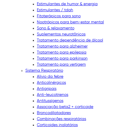
Estimulantes de humor & energia
Estimulantes / tdah
Fitoterápicos para sono
Nootrópicos para bem-estar mental
Sono & relaxamento
Suplementos neurotônicos
Tratamento dependência de álcool
Tratamento para alzheimer
Tratamento para epilepsia
Tratamento para parkinson
Tratamento para vertigem
Sistema Respiratório
Alívio da febre
Anticolinérgicos
Antigripais
Anti-leucotrienos
Antitussígenos
Associação beta2 + corticoide
Broncodilatadores
Combinações respiratórias
Corticoides inalatórios