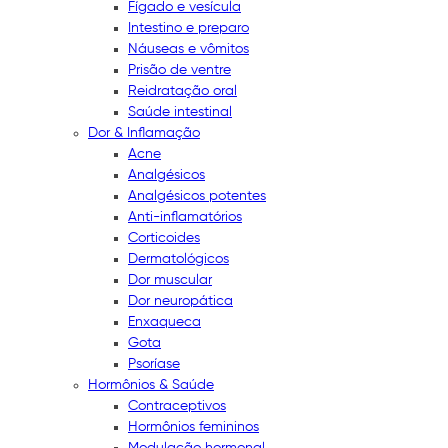
Fígado e vesícula
Intestino e preparo
Náuseas e vômitos
Prisão de ventre
Reidratação oral
Saúde intestinal
Dor & Inflamação
Acne
Analgésicos
Analgésicos potentes
Anti-inflamatórios
Corticoides
Dermatológicos
Dor muscular
Dor neuropática
Enxaqueca
Gota
Psoríase
Hormônios & Saúde
Contraceptivos
Hormônios femininos
Modulação hormonal