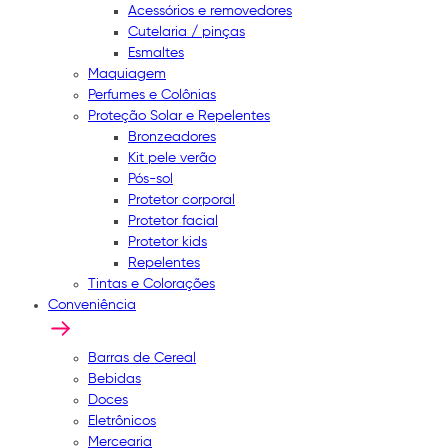
Acessórios e removedores
Cutelaria / pinças
Esmaltes
Maquiagem
Perfumes e Colônias
Proteção Solar e Repelentes
Bronzeadores
Kit pele verão
Pós-sol
Protetor corporal
Protetor facial
Protetor kids
Repelentes
Tintas e Colorações
Conveniência
Barras de Cereal
Bebidas
Doces
Eletrônicos
Mercearia