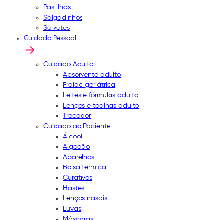
Pastilhas
Salgadinhos
Sorvetes
Cuidado Pessoal
Cuidado Adulto
Absorvente adulto
Fralda geriátrica
Leites e fórmulas adulto
Lenços e toalhas adulto
Trocador
Cuidado ao Paciente
Álcool
Algodão
Aparelhos
Bolsa térmica
Curativos
Hastes
Lenços nasais
Luvas
Máscaras