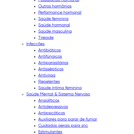
Outros hormônios
Performance hormonal
Saúde feminina
Saúde hormonal
Saúde masculina
Tireoide
Infecções
Antibióticos
Antifúngicos
Antiparasitários
Antissépticos
Antivirais
Repelentes
Saúde íntima feminina
Saúde Mental & Sistema Nervoso
Ansiolíticos
Antidepressivos
Antipsicóticos
Auxiliares para parar de fumar
Cuidados gerais para snc
Estimulantes