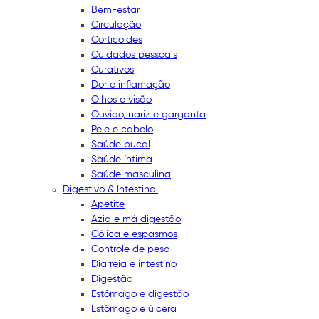
Bem-estar
Circulação
Corticoides
Cuidados pessoais
Curativos
Dor e inflamação
Olhos e visão
Ouvido, nariz e garganta
Pele e cabelo
Saúde bucal
Saúde íntima
Saúde masculina
Digestivo & Intestinal
Apetite
Azia e má digestão
Cólica e espasmos
Controle de peso
Diarreia e intestino
Digestão
Estômago e digestão
Estômago e úlcera