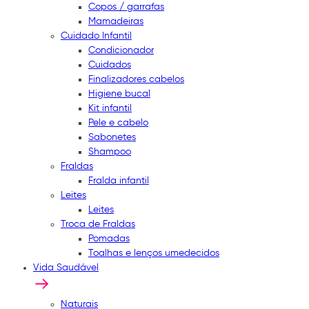
Copos / garrafas
Mamadeiras
Cuidado Infantil
Condicionador
Cuidados
Finalizadores cabelos
Higiene bucal
Kit infantil
Pele e cabelo
Sabonetes
Shampoo
Fraldas
Fralda infantil
Leites
Leites
Troca de Fraldas
Pomadas
Toalhas e lenços umedecidos
Vida Saudável
Naturais