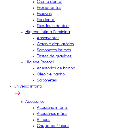
Creme dental
Enxaguantes
Escovas
Fio dental
Fixadores dentais
Higiene Íntima Feminina
Absorventes
Ceras e depilatórios
Sabonetes íntimos
Testes de gravidez
Higiene Pessoal
Acessórios de banho
Óleo de banho
Sabonetes
Universo Infantil
Acessórios
Acessório infantil
Acessórios mães
Brincos
Chupetas / bicos