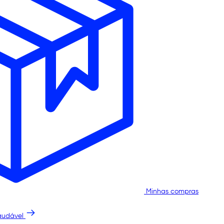
Minhas compras
audável