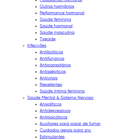
Outros hormônios
Performance hormonal
Saúde feminina
Saúde hormonal
Saúde masculina
Tireoide
Infecções
Antibióticos
Antifúngicos
Antiparasitários
Antissépticos
Antivirais
Repelentes
Saúde íntima feminina
Saúde Mental & Sistema Nervoso
Ansiolíticos
Antidepressivos
Antipsicóticos
Auxiliares para parar de fumar
Cuidados gerais para snc
Estimulantes