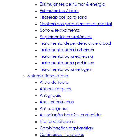
Estimulantes de humor & energia
Estimulantes / tdah
Fitoterápicos para sono
Nootrópicos para bem-estar mental
Sono & relaxamento
Suplementos neurotônicos
Tratamento dependência de álcool
Tratamento para alzheimer
Tratamento para epilepsia
Tratamento para parkinson
Tratamento para vertigem
Sistema Respiratório
Alívio da febre
Anticolinérgicos
Antigripais
Anti-leucotrienos
Antitussígenos
Associação beta2 + corticoide
Broncodilatadores
Combinações respiratórias
Corticoides inalatórios