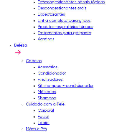
Descongestionantes nasais tópicos
Descongestionantes orais
Expectorantes
Linha completa para gripes
Produtos respiratórios tópicos
Tratamentos para garganta
Xantinas
Beleza
Cabelos
Acessórios
Condicionador
Finalizadores
Kit shampoo + condicionador
Máscaras
Shampoo
Cuidado com a Pele
Corporal
Facial
Labial
Mãos e Pés