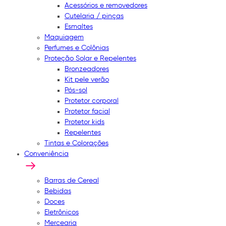
Acessórios e removedores
Cutelaria / pinças
Esmaltes
Maquiagem
Perfumes e Colônias
Proteção Solar e Repelentes
Bronzeadores
Kit pele verão
Pós-sol
Protetor corporal
Protetor facial
Protetor kids
Repelentes
Tintas e Colorações
Conveniência
Barras de Cereal
Bebidas
Doces
Eletrônicos
Mercearia