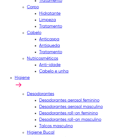
Tratamento
Corpo
Hidratante
Limpeza
Tratamento
Cabelo
Anticaspa
Antiqueda
Tratamento
Nutricosméticos
Anti-idade
Cabelo e unha
Higiene
Desodorantes
Desodorantes aerosol feminino
Desodorantes aerosol masculino
Desodorantes roll-on feminino
Desodorantes roll-on masculino
Talcos masculino
Higiene Bucal