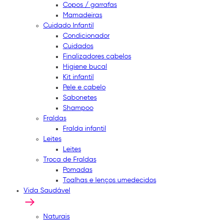
Copos / garrafas
Mamadeiras
Cuidado Infantil
Condicionador
Cuidados
Finalizadores cabelos
Higiene bucal
Kit infantil
Pele e cabelo
Sabonetes
Shampoo
Fraldas
Fralda infantil
Leites
Leites
Troca de Fraldas
Pomadas
Toalhas e lenços umedecidos
Vida Saudável
Naturais