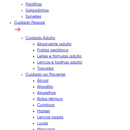
Pastilhas
Salgadinhos
Sorvetes
Cuidado Pessoal
Cuidado Adulto
Absorvente adulto
Fralda geriátrica
Leites e fórmulas adulto
Lenços e toalhas adulto
Trocador
Cuidado ao Paciente
Álcool
Algodão
Aparelhos
Bolsa térmica
Curativos
Hastes
Lenços nasais
Luvas
Máscaras