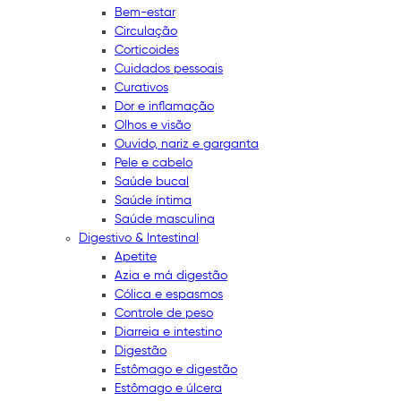
Bem-estar
Circulação
Corticoides
Cuidados pessoais
Curativos
Dor e inflamação
Olhos e visão
Ouvido, nariz e garganta
Pele e cabelo
Saúde bucal
Saúde íntima
Saúde masculina
Digestivo & Intestinal
Apetite
Azia e má digestão
Cólica e espasmos
Controle de peso
Diarreia e intestino
Digestão
Estômago e digestão
Estômago e úlcera