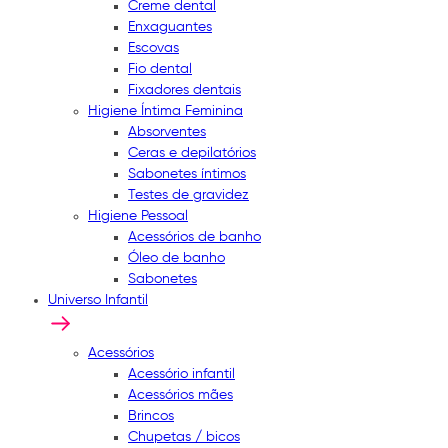
Creme dental
Enxaguantes
Escovas
Fio dental
Fixadores dentais
Higiene Íntima Feminina
Absorventes
Ceras e depilatórios
Sabonetes íntimos
Testes de gravidez
Higiene Pessoal
Acessórios de banho
Óleo de banho
Sabonetes
Universo Infantil
Acessórios
Acessório infantil
Acessórios mães
Brincos
Chupetas / bicos