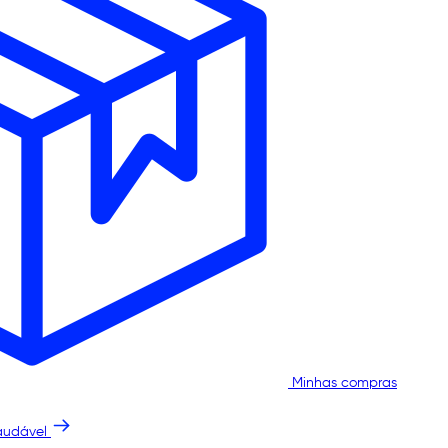
Minhas compras
audável